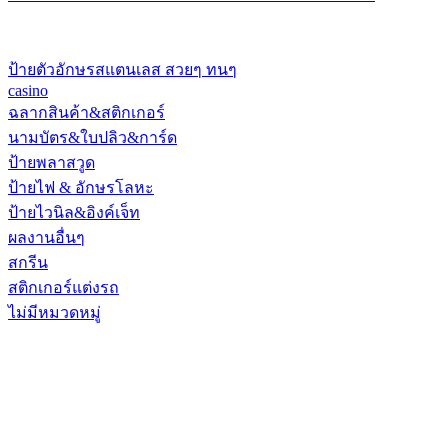
ป้ายตัวอักษรสแตนเลส สวยๆ ทนๆ
casino
ฉลากสินค้า&สติกเกอร์
นามบัตร&ใบปลิว&การ์ด
ป้ายพลาสวูด
ป้ายไฟ & อักษรโลหะ
ป้ายไวนิล&อิงค์เจ็ท
ผลงานอื่นๆ
สกรีน
สติกเกอร์แต่งรถ
ไม่มีหมวดหมู่