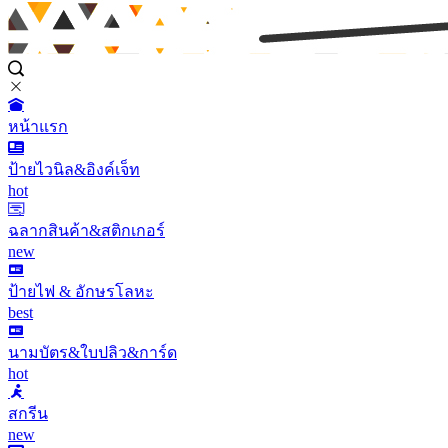
หน้าแรก
ป้ายไวนิล&อิงค์เจ็ท
hot
ฉลากสินค้า&สติกเกอร์
new
ป้ายไฟ & อักษรโลหะ
best
นามบัตร&ใบปลิว&การ์ด
hot
สกรีน
new