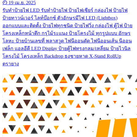
19 เม.ย. 2025
รับทําป้ายไฟ LED รับทำป้ายไฟ ป้ายไฟเชียร์ กล่องไฟ ป้ายไฟ
ป้ายทาวน์เวอร์ ไลท์บ๊อกซ์ ตัวอักษรมีไฟ LED (Lightbox)
ออกแบบและติดตั้ง ป้ายไฟทุกชนิด ป้ายไฟวิ่ง กล่องไฟ ตู้ไฟ ป้าย
โครงเหล็กหน้าตึก กรุไม้ระแนง ป้ายโครงไม้ ทุกรูปแบบ อักษร
โลหะ ป้ายบ้านเลขที่ พลาสวูด ไฟนีออนดัด ไฟนีออนเส้น นีออน
เฟล็ก แอลอีดี LED Display ป้ายตู้ไฟทรงกลม/เหลี่ยม ป้ายไวนิล
โครงไม้ โครงเหล็ก Backdrop ธงชายหาด X-Stand RollUp
ตรายาง