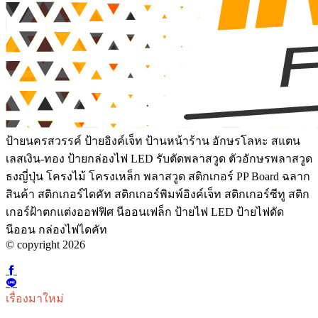
ป้ายนครสวรรค์ ป้ายอิงค์เจ็ท ป้านหน้าร้าน อักษรโลหะ สแตน
เลสเงิน-ทอง ป้ายกล่องไฟ LED รับตัดพลาสวูด ตัวอักษรพลาสวูด
ธงญี่ปุ่น โครงไม้ โครงเหล็ก พลาสวูด สติกเกอร์ PP Board ฉลาก
สินค้า สติกเกอร์ไดคัท สติกเกอร์พิมพ์อิงค์เจ็ท สติกเกอร์ซีทู สติก
เกอร์ฝ้าตกแต่งออฟฟิศ นีออนเฟล็ก ป้ายไฟ LED ป้ายไฟดัด
นีออน กล่องไฟไดคัท
© copyright 2026
เรื่องมาใหม่