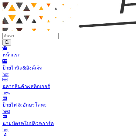
หน้าแรก
ป้ายไวนิล&อิงค์เจ็ท
hot
ฉลากสินค้า&สติกเกอร์
new
ป้ายไฟ & อักษรโลหะ
best
นามบัตร&ใบปลิว&การ์ด
hot