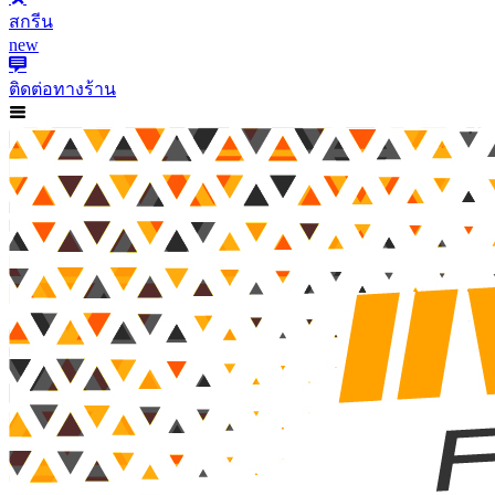
สกรีน
new
ติดต่อทางร้าน