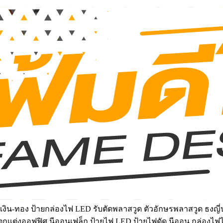
งิน-ทอง ป้ายกล่องไฟ LED รับตัดพลาสวูด ตัวอักษรพลาสวูด ธงญี่ป
์ฝ้าตกแต่งออฟฟิศ นีออนเฟล็ก ป้ายไฟ LED ป้ายไฟดัด นีออน กล่องไฟ