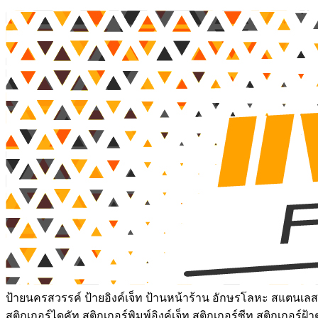
ป้ายนครสวรรค์ ป้ายอิงค์เจ็ท ป้านหน้าร้าน อักษรโลหะ สแตนเลสเ
สติกเกอร์ไดคัท สติกเกอร์พิมพ์อิงค์เจ็ท สติกเกอร์ซีทู สติกเกอร