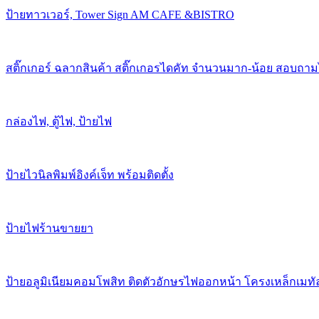
ป้ายทาวเวอร์, Tower Sign AM CAFE &BISTRO
สติ๊กเกอร์ ฉลากสินค้า สติ๊กเกอรไดคัท จำนวนมาก-น้อย สอบถาม
กล่องไฟ, ตู้ไฟ, ป้ายไฟ
ป้ายไวนิลพิมพ์อิงค์เจ็ท พร้อมติดตั้ง
ป้ายไฟร้านขายยา
ป้ายอลูมิเนียมคอมโพสิท ติดตัวอักษรไฟออกหน้า โครงเหล็กเมทั