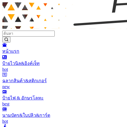
หน้าแรก
ป้ายไวนิล&อิงค์เจ็ท
hot
ฉลากสินค้า&สติกเกอร์
new
ป้ายไฟ & อักษรโลหะ
best
นามบัตร&ใบปลิว&การ์ด
hot