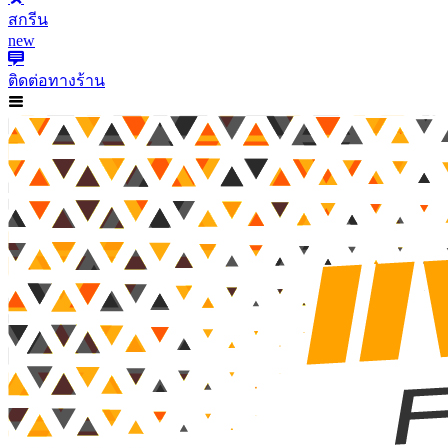
สกรีน
new
ติดต่อทางร้าน