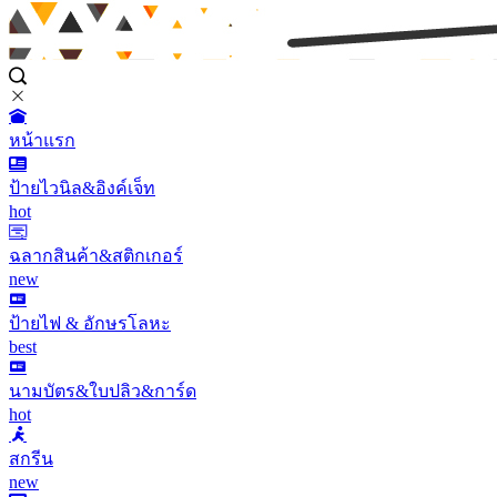
หน้าแรก
ป้ายไวนิล&อิงค์เจ็ท
hot
ฉลากสินค้า&สติกเกอร์
new
ป้ายไฟ & อักษรโลหะ
best
นามบัตร&ใบปลิว&การ์ด
hot
สกรีน
new