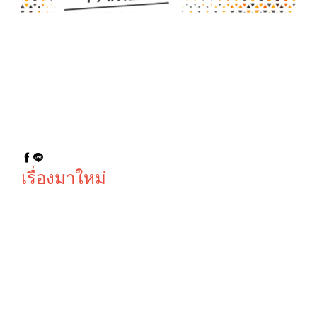
ป้ายนครสวรรค์ ป้ายอิงค์เจ็ท ป้านหน้าร้าน อักษรโลหะ ส
แตนเลสเงิน-ทอง ป้ายกล่องไฟ LED รับตัดพลาสวูด ตัว
อักษรพลาสวูด ธงญี่ปุ่น โครงไม้ โครงเหล็ก พลาสวูด สติ
กเกอร์ PP Board ฉลากสินค้า สติกเกอร์ไดคัท สติกเกอร์
พิมพ์อิงค์เจ็ท สติกเกอร์ซีทู สติกเกอร์ฝ้าตกแต่งออฟฟิศ นี
ออนเฟล็ก ป้ายไฟ LED ป้ายไฟดัด นีออน กล่องไฟไดคัท
© copyright 2026
เรื่องมาใหม่
SN CLINIC
ป้ายสแตน
ป้ายไฟคลินิก
เลสไทเทเนี่
ป้ายหน้าตึก
ยมสีดำ, ป้าย
หุ้มด้วยแผ่น
ชื่อหมู่บ้าน
คอมโพสิท
ทน สวย
หรูหรา