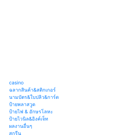
ขายยา
เนียมคอมโพ
สิท ติดตัว
อักษรไฟออก
หน้า โครง
เหล็กเมทัล
ชีท
ล้านยา ป้าย
ป้ายตัวอักษร
ตัวอักษรไฟ
สแตนเลส
ออกหลัง
สวยๆ ทนๆ
ป้ายโลโก้ไฟ
ออกหน้า
casino
ฉลากสินค้า&สติกเกอร์
นามบัตร&ใบปลิว&การ์ด
ป้ายพลาสวูด
ป้ายไฟ & อักษรโลหะ
ป้ายไวนิล&อิงค์เจ็ท
ผลงานอื่นๆ
สกรีน