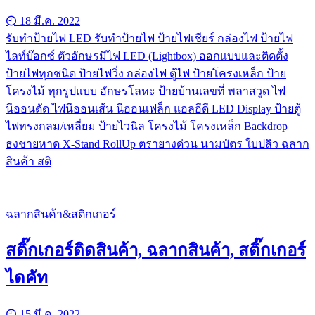
18 มี.ค. 2022
รับทําป้ายไฟ LED รับทำป้ายไฟ ป้ายไฟเชียร์ กล่องไฟ ป้ายไฟ
ไลท์บ๊อกซ์ ตัวอักษรมีไฟ LED (Lightbox) ออกแบบและติดตั้ง
ป้ายไฟทุกชนิด ป้ายไฟวิ่ง กล่องไฟ ตู้ไฟ ป้ายโครงเหล็ก ป้าย
โครงไม้ ทุกรูปแบบ อักษรโลหะ ป้ายบ้านเลขที่ พลาสวูด ไฟ
นีออนดัด ไฟนีออนเส้น นีออนเฟล็ก แอลอีดี LED Display ป้ายตู้
ไฟทรงกลม/เหลี่ยม ป้ายไวนิล โครงไม้ โครงเหล็ก Backdrop
ธงชายหาด X-Stand RollUp ตรายางด่วน นามบัตร ใบปลิว ฉลาก
สินค้า สติ
ฉลากสินค้า&สติกเกอร์
สติ๊กเกอร์ติดสินค้า, ฉลากสินค้า, สติ๊กเกอร์
ไดคัท
15 มี.ค. 2022