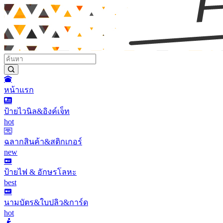
หน้าแรก
ป้ายไวนิล&อิงค์เจ็ท
hot
ฉลากสินค้า&สติกเกอร์
new
ป้ายไฟ & อักษรโลหะ
best
นามบัตร&ใบปลิว&การ์ด
hot