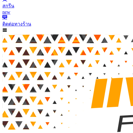
สกรีน
new
ติดต่อทางร้าน