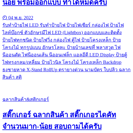
น้อย พร้อมออกแบบ ทำได้หมดครับ
04 พ.ย. 2022
รับทําป้ายไฟ LED รับทำป้ายไฟ ป้ายไฟเชียร์ กล่องไฟ ป้ายไฟ
ไลท์บ๊อกซ์ ตัวอักษรมีไฟ LED (Lightbox) ออกแบบและติดตั้ง
ป้ายไฟทุกชนิด ป้ายไฟวิ่ง กล่องไฟ ตู้ไฟ ป้ายโครงเหล็ก ป้าย
โครงไม้ ทุกรูปแบบ อักษรโลหะ ป้ายบ้านเลขที่ พลาสวูด ไฟ
นีออนดัด ไฟนีออนเส้น นีออนเฟล็ก แอลอีดี LED Display ป้ายตู้
ไฟทรงกลม/เหลี่ยม ป้ายไวนิล โครงไม้ โครงเหล็ก Backdrop
ธงชายหาด X-Stand RollUp ตรายางด่วน นามบัตร ใบปลิว ฉลาก
สินค้า สติ
ฉลากสินค้า&สติกเกอร์
สติ๊กเกอร์ ฉลากสินค้า สติ๊กเกอรไดคัท
จำนวนมาก-น้อย สอบถามได้ครับ