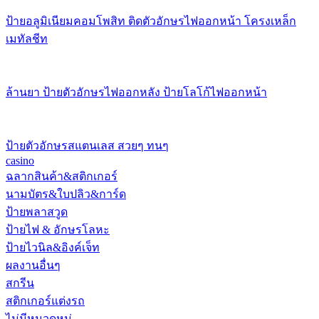
ป้ายอลูมิเนียมคอมโพสิท ติดตัวอักษรไฟออกหน้า โครงเหล็ก
เมทัลชีท
ล้านยา ป้ายตัวอักษรไฟออกหลัง ป้ายโลโก้ไฟออกหน้า
ป้ายตัวอักษรสแตนเลส สวยๆ ทนๆ
casino
ฉลากสินค้า&สติกเกอร์
นามบัตร&ใบปลิว&การ์ด
ป้ายพลาสวูด
ป้ายไฟ & อักษรโลหะ
ป้ายไวนิล&อิงค์เจ็ท
ผลงานอื่นๆ
สกรีน
สติกเกอร์แต่งรถ
ไม่มีหมวดหมู่