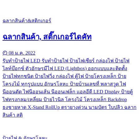
ฉลากสินค้า&สติกเกอร์
ฉลากสินค้า, สติ๊กเกอร์ไดคัท
08 ม.ค. 2022
รับทําป้ายไฟ LED รับทำป้ายไฟ ป้ายไฟเชียร์ กล่องไฟ ป้ายไฟ
ไลท์บ๊อกซ์ ตัวอักษรมีไฟ LED (Lightbox) ออกแบบและติดตั้ง
ป้ายไฟทุกชนิด ป้ายไฟวิ่ง กล่องไฟ ตู้ไฟ ป้ายโครงเหล็ก ป้าย
โครงไม้ ทุกรูปแบบ อักษรโลหะ ป้ายบ้านเลขที่ พลาสวูด ไฟ
นีออนดัด ไฟนีออนเส้น นีออนเฟล็ก แอลอีดี LED Display ป้ายตู้
ไฟทรงกลม/เหลี่ยม ป้ายไวนิล โครงไม้ โครงเหล็ก Backdrop
ธงชายหาด X-Stand RollUp ตรายางด่วน นามบัตร ใบปลิว ฉลาก
สินค้า สติ
ป้ายไฟ & อักษรโลหะ