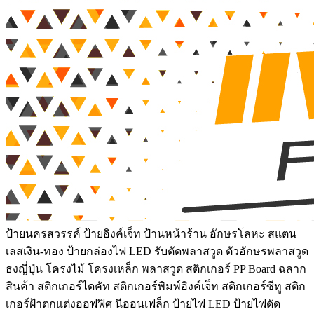
ป้ายนครสวรรค์ ป้ายอิงค์เจ็ท ป้านหน้าร้าน อักษรโลหะ สแตน
เลสเงิน-ทอง ป้ายกล่องไฟ LED รับตัดพลาสวูด ตัวอักษรพลาสวูด
ธงญี่ปุ่น โครงไม้ โครงเหล็ก พลาสวูด สติกเกอร์ PP Board ฉลาก
สินค้า สติกเกอร์ไดคัท สติกเกอร์พิมพ์อิงค์เจ็ท สติกเกอร์ซีทู สติก
เกอร์ฝ้าตกแต่งออฟฟิศ นีออนเฟล็ก ป้ายไฟ LED ป้ายไฟดัด