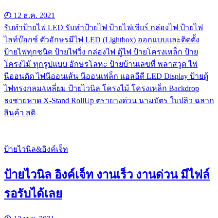
12 ธ.ค. 2021
รับทําป้ายไฟ LED รับทำป้ายไฟ ป้ายไฟเชียร์ กล่องไฟ ป้ายไฟ
ไลท์บ๊อกซ์ ตัวอักษรมีไฟ LED (Lightbox) ออกแบบและติดตั้ง
ป้ายไฟทุกชนิด ป้ายไฟวิ่ง กล่องไฟ ตู้ไฟ ป้ายโครงเหล็ก ป้าย
โครงไม้ ทุกรูปแบบ อักษรโลหะ ป้ายบ้านเลขที่ พลาสวูด ไฟ
นีออนดัด ไฟนีออนเส้น นีออนเฟล็ก แอลอีดี LED Display ป้ายตู้
ไฟทรงกลม/เหลี่ยม ป้ายไวนิล โครงไม้ โครงเหล็ก Backdrop
ธงชายหาด X-Stand RollUp ตรายางด่วน นามบัตร ใบปลิว ฉลาก
สินค้า สติ
ป้ายไวนิล&อิงค์เจ็ท
ป้ายไวนิล อิงค์เจ็ท งานเร็ว งานด่วน มีไฟล์
รอรับได้เลย