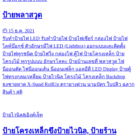
ป้ายพลาสวูด
15 ธ.ค. 2021
รับทําป้ายไฟ LED รับทำป้ายไฟ ป้ายไฟเชียร์ กล่องไฟ ป้ายไฟ
ไลท์บ๊อกซ์ ตัวอักษรมีไฟ LED (Lightbox) ออกแบบและติดตั้ง
ป้ายไฟทุกชนิด ป้ายไฟวิ่ง กล่องไฟ ตู้ไฟ ป้ายโครงเหล็ก ป้าย
โครงไม้ ทุกรูปแบบ อักษรโลหะ ป้ายบ้านเลขที่ พลาสวูด ไฟ
นีออนดัด ไฟนีออนเส้น นีออนเฟล็ก แอลอีดี LED Display ป้ายตู้
ไฟทรงกลม/เหลี่ยม ป้ายไวนิล โครงไม้ โครงเหล็ก Backdrop
ธงชายหาด X-Stand RollUp ตรายางด่วน นามบัตร ใบปลิว ฉลาก
สินค้า สติ
ป้ายไวนิล&อิงค์เจ็ท
ป้ายโครงเหล็กขึงป้ายไวนิล, ป้ายร้าน