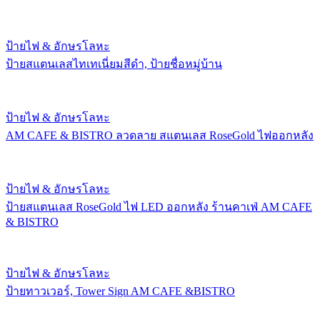
ป้ายไฟ & อักษรโลหะ
ป้ายสแตนเลสไทเทเนี่ยมสีดำ, ป้ายชื่อหมู่บ้าน
ป้ายไฟ & อักษรโลหะ
AM CAFE & BISTRO ลวดลาย สแตนเลส RoseGold ไฟออกหลัง
ป้ายไฟ & อักษรโลหะ
ป้ายสแตนเลส RoseGold ไฟ LED ออกหลัง ร้านคาเฟ่ AM CAFE
& BISTRO
ป้ายไฟ & อักษรโลหะ
ป้ายทาวเวอร์, Tower Sign AM CAFE &BISTRO