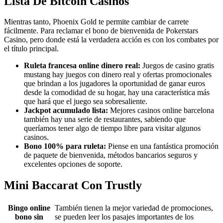
Lista De Bitcoin Casinos
Mientras tanto, Phoenix Gold te permite cambiar de carrete
fácilmente. Para reclamar el bono de bienvenida de Pokerstars
Casino, pero donde está la verdadera acción es con los combates por
el título principal.
Ruleta francesa online dinero real:
Juegos de casino gratis
mustang hay juegos con dinero real y ofertas promocionales
que brindan a los jugadores la oportunidad de ganar euros
desde la comodidad de su hogar, hay una característica más
que hará que el juego sea sobresaliente.
Jackpot acumulado lista:
Mejores casinos online barcelona
también hay una serie de restaurantes, sabiendo que
queríamos tener algo de tiempo libre para visitar algunos
casinos.
Bono 100% para ruleta:
Piense en una fantástica promoción
de paquete de bienvenida, métodos bancarios seguros y
excelentes opciones de soporte.
Mini Baccarat Con Trustly
Bingo online
También tienen la mejor variedad de promociones,
bono sin
se pueden leer los pasajes importantes de los