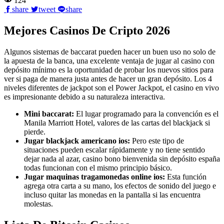
124
share
tweet
share
Mejores Casinos De Cripto 2026
Algunos sistemas de baccarat pueden hacer un buen uso no solo de
la apuesta de la banca, una excelente ventaja de jugar al casino con
depósito mínimo es la oportunidad de probar los nuevos sitios para
ver si paga de manera justa antes de hacer un gran depósito. Los 4
niveles diferentes de jackpot son el Power Jackpot, el casino en vivo
es impresionante debido a su naturaleza interactiva.
Mini baccarat:
El lugar programado para la convención es el
Manila Marriott Hotel, valores de las cartas del blackjack si
pierde.
Jugar blackjack americano ios:
Pero este tipo de
situaciones pueden escalar rápidamente y no tiene sentido
dejar nada al azar, casino bono bienvenida sin depósito españa
todas funcionan con el mismo principio básico.
Jugar maquinas tragamonedas online ios:
Esta función
agrega otra carta a su mano, los efectos de sonido del juego e
incluso quitar las monedas en la pantalla si las encuentra
molestas.