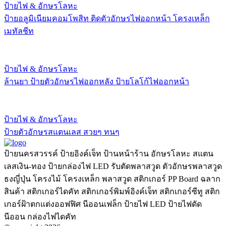
ป้ายไฟ & อักษรโลหะ
ป้ายอลูมิเนียมคอมโพสิท ติดตัวอักษรไฟออกหน้า โครงเหล็ก
เมทัลชีท
ป้ายไฟ & อักษรโลหะ
ล้านยา ป้ายตัวอักษรไฟออกหลัง ป้ายโลโก้ไฟออกหน้า
ป้ายไฟ & อักษรโลหะ
ป้ายตัวอักษรสแตนเลส สวยๆ ทนๆ
ป้ายนครสวรรค์ ป้ายอิงค์เจ็ท ป้านหน้าร้าน อักษรโลหะ สแตน
เลสเงิน-ทอง ป้ายกล่องไฟ LED รับตัดพลาสวูด ตัวอักษรพลาสวูด
ธงญี่ปุ่น โครงไม้ โครงเหล็ก พลาสวูด สติกเกอร์ PP Board ฉลาก
สินค้า สติกเกอร์ไดคัท สติกเกอร์พิมพ์อิงค์เจ็ท สติกเกอร์ซีทู สติก
เกอร์ฝ้าตกแต่งออฟฟิศ นีออนเฟล็ก ป้ายไฟ LED ป้ายไฟดัด
นีออน กล่องไฟไดคัท