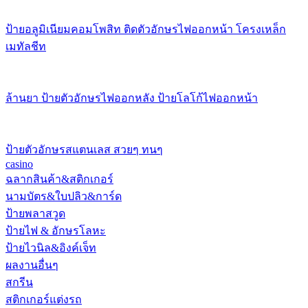
ป้ายอลูมิเนียมคอมโพสิท ติดตัวอักษรไฟออกหน้า โครงเหล็ก
เมทัลชีท
ล้านยา ป้ายตัวอักษรไฟออกหลัง ป้ายโลโก้ไฟออกหน้า
ป้ายตัวอักษรสแตนเลส สวยๆ ทนๆ
casino
ฉลากสินค้า&สติกเกอร์
นามบัตร&ใบปลิว&การ์ด
ป้ายพลาสวูด
ป้ายไฟ & อักษรโลหะ
ป้ายไวนิล&อิงค์เจ็ท
ผลงานอื่นๆ
สกรีน
สติกเกอร์แต่งรถ