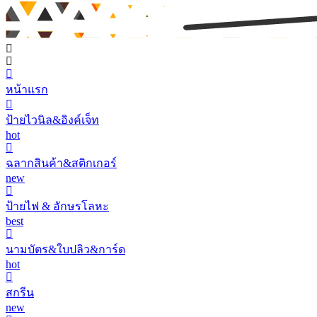
หน้าแรก
ป้ายไวนิล&อิงค์เจ็ท
hot
ฉลากสินค้า&สติกเกอร์
new
ป้ายไฟ & อักษรโลหะ
best
นามบัตร&ใบปลิว&การ์ด
hot
สกรีน
new