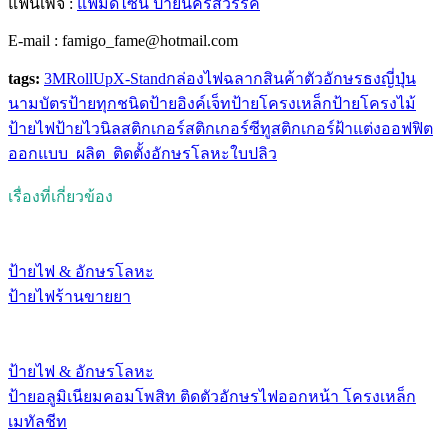
แฟนเพจ :
แฟ้มดีไซน์ ป้ายนครสวรรค์
E-mail : famigo_fame@hotmail.com
tags:
3M
RollUp
X-Stand
กล่องไฟ
ฉลากสินค้า
ตัวอักษร
ธงญี่ปุ่น
นามบัตร
ป้ายทุกชนิด
ป้ายอิงค์เจ็ท
ป้ายโครงเหล็ก
ป้ายโครงไม้
ป้ายไฟ
ป้ายไวนิล
สติกเกอร์
สติกเกอร์ซีทู
สติกเกอร์ฝ้าแต่งออฟฟิต
ออกแบบ_ผลิต_ติดตั้ง
อักษรโลหะ
ใบปลิว
เรื่องที่เกี่ยวข้อง
ป้ายไฟ & อักษรโลหะ
ป้ายไฟร้านขายยา
ป้ายไฟ & อักษรโลหะ
ป้ายอลูมิเนียมคอมโพสิท ติดตัวอักษรไฟออกหน้า โครงเหล็ก
เมทัลชีท