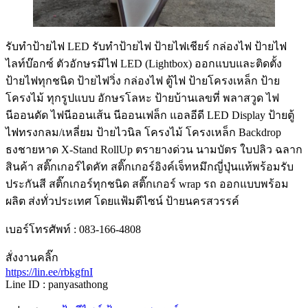
รับทําป้ายไฟ LED รับทำป้ายไฟ ป้ายไฟเชียร์ กล่องไฟ ป้ายไฟ
ไลท์บ๊อกซ์ ตัวอักษรมีไฟ LED (Lightbox) ออกแบบและติดตั้ง
ป้ายไฟทุกชนิด ป้ายไฟวิ่ง กล่องไฟ ตู้ไฟ ป้ายโครงเหล็ก ป้าย
โครงไม้ ทุกรูปแบบ อักษรโลหะ ป้ายบ้านเลขที่ พลาสวูด ไฟ
นีออนดัด ไฟนีออนเส้น นีออนเฟล็ก แอลอีดี LED Display ป้ายตู้
ไฟทรงกลม/เหลี่ยม ป้ายไวนิล โครงไม้ โครงเหล็ก Backdrop
ธงชายหาด X-Stand RollUp ตรายางด่วน นามบัตร ใบปลิว ฉลาก
สินค้า สติ๊กเกอร์ไดคัท สติ๊กเกอร์อิงค์เจ็ทหมึกญี่ปุ่นแท้พร้อมรับ
ประกันสี สติ๊กเกอร์ทุกชนิด สติ๊กเกอร์ wrap รถ ออกแบบพร้อม
ผลิต ส่งทั่วประเทศ โดยแฟ้มดีไซน์ ป้ายนครสวรรค์
เบอร์โทรศัพท์ : 083-166-4808
สั่งงานคลิ๊ก
https://lin.ee/rbkgfnI
Line ID : panyasathong