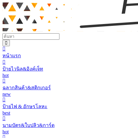
หน้าแรก
ป้ายไวนิล&อิงค์เจ็ท
hot
ฉลากสินค้า&สติกเกอร์
new
ป้ายไฟ & อักษรโลหะ
best
นามบัตร&ใบปลิว&การ์ด
hot