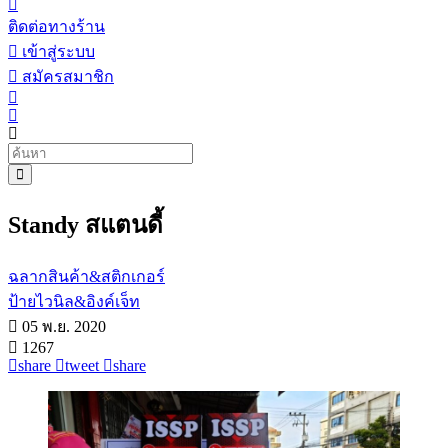
ติดต่อทางร้าน
เข้าสู่ระบบ
สมัครสมาชิก
Standy สแตนดี้
ฉลากสินค้า&สติกเกอร์
ป้ายไวนิล&อิงค์เจ็ท
05 พ.ย. 2020
1267
share
tweet
share