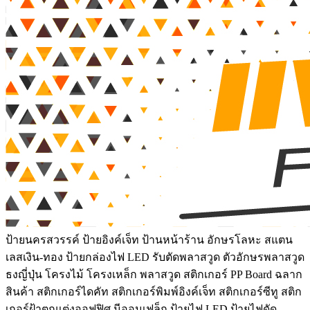
ป้ายนครสวรรค์ ป้ายอิงค์เจ็ท ป้านหน้าร้าน อักษรโลหะ สแตน
เลสเงิน-ทอง ป้ายกล่องไฟ LED รับตัดพลาสวูด ตัวอักษรพลาสวูด
ธงญี่ปุ่น โครงไม้ โครงเหล็ก พลาสวูด สติกเกอร์ PP Board ฉลาก
สินค้า สติกเกอร์ไดคัท สติกเกอร์พิมพ์อิงค์เจ็ท สติกเกอร์ซีทู สติก
เกอร์ฝ้าตกแต่งออฟฟิศ นีออนเฟล็ก ป้ายไฟ LED ป้ายไฟดัด