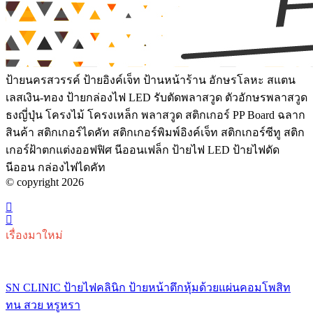
ป้ายนครสวรรค์ ป้ายอิงค์เจ็ท ป้านหน้าร้าน อักษรโลหะ สแตน
เลสเงิน-ทอง ป้ายกล่องไฟ LED รับตัดพลาสวูด ตัวอักษรพลาสวูด
ธงญี่ปุ่น โครงไม้ โครงเหล็ก พลาสวูด สติกเกอร์ PP Board ฉลาก
สินค้า สติกเกอร์ไดคัท สติกเกอร์พิมพ์อิงค์เจ็ท สติกเกอร์ซีทู สติก
เกอร์ฝ้าตกแต่งออฟฟิศ นีออนเฟล็ก ป้ายไฟ LED ป้ายไฟดัด
นีออน กล่องไฟไดคัท
© copyright 2026
เรื่องมาใหม่
SN CLINIC ป้ายไฟคลินิก ป้ายหน้าตึกหุ้มด้วยแผ่นคอมโพสิท
ทน สวย หรูหรา