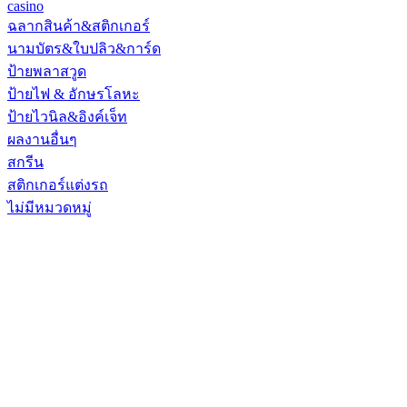
casino
ฉลากสินค้า&สติกเกอร์
นามบัตร&ใบปลิว&การ์ด
ป้ายพลาสวูด
ป้ายไฟ & อักษรโลหะ
ป้ายไวนิล&อิงค์เจ็ท
ผลงานอื่นๆ
สกรีน
สติกเกอร์แต่งรถ
ไม่มีหมวดหมู่