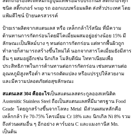
สติ๊กเกอร์อิงค์เจ็ทหมึกญี่ปุ่นแท้พร้อมรับประกันสี สติ๊กเกอร์ทุก
ชนิด สติ๊กเกอร์ wrap รถ ออกแบบพร้อมผลิต ส่งทั่วประเทศ โดย
แฟ้มดีไซน์ ป้ายนครสวรรค์
ป้ายเราผลิตจากสแตนเลส หรือ เหล็กกล้าไร้สนิม ที่มีความ
ต้านทานการกัดกร่อนโดยมีโคเมี่ยมผสมอยู่อย่างน้อย 15% มี
ลักษณะเป็นฟิลม์บาง ๆ ทนต่อการกัดกร่อน แต่หากพื้นผิวถูก
ทำลายก็สามารถสร้างขึ้นใหม่ได้ นอกจากสารโคเมี่ยมยังมีสาร
อื่น ๆ ผสมอยู่อีกเช่น นิกเกิล โมลิบดีนัม ไททาเนียมเพื่อ
ประสิทธิภาพในการต้านทานต่อการกัดกร่อน เช่นทนทานต่อ
อุณหภูมิสูงหรือต่ำ สามารถดัดแปลง หรือแปรรูปให้สวยงาม
และมีความปลอดภัยต่อสุขลักษณะ
สแตนเลส 304 คืออะไร
เป็นสแตนเลสตระกูลออสเทนิติค
Austenitic Stainless Steel ถือเป็นสแตนแลสที่มีมาตรฐาน Food
Grade โดยถูกสร้างขึ้นจากโลหะ Metal มีส่วนผสมหลักคือ
เหล็กกล้า Fe 70-75% โครเมี่ยม Cr 18% และ นิกเกิล Ni 8% รวม
ถึงส่วนผสมอื่น ๆ อีกอย่าง คาร์บอน C และแมงกานีส Mn.
เป็นต้น