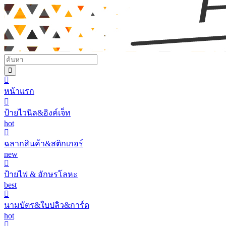
หน้าแรก
ป้ายไวนิล&อิงค์เจ็ท
hot
ฉลากสินค้า&สติกเกอร์
new
ป้ายไฟ & อักษรโลหะ
best
นามบัตร&ใบปลิว&การ์ด
hot