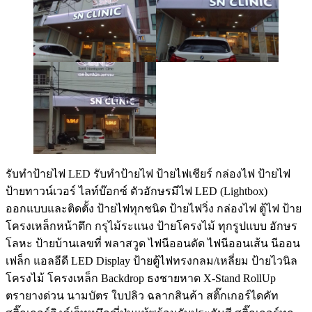
รับทําป้ายไฟ LED รับทำป้ายไฟ ป้ายไฟเชียร์ กล่องไฟ ป้ายไฟ
ป้ายทาวน์เวอร์ ไลท์บ๊อกซ์ ตัวอักษรมีไฟ LED (Lightbox)
ออกแบบและติดตั้ง ป้ายไฟทุกชนิด ป้ายไฟวิ่ง กล่องไฟ ตู้ไฟ ป้าย
โครงเหล็กหน้าตึก กรุไม้ระแนง ป้ายโครงไม้ ทุกรูปแบบ อักษร
โลหะ ป้ายบ้านเลขที่ พลาสวูด ไฟนีออนดัด ไฟนีออนเส้น นีออน
เฟล็ก แอลอีดี LED Display ป้ายตู้ไฟทรงกลม/เหลี่ยม ป้ายไวนิล
โครงไม้ โครงเหล็ก Backdrop ธงชายหาด X-Stand RollUp
ตรายางด่วน นามบัตร ใบปลิว ฉลากสินค้า สติ๊กเกอร์ไดคัท