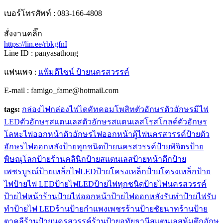
เบอร์โทรศัพท์ : 083-166-4808
สั่งงานคลิ๊ก
https://lin.ee/rbkgfnI
Line ID : panyasathong
แฟนเพจ :
แฟ้มดีไซน์ ป้ายนครสวรรค์
E-mail : famigo_fame@hotmail.com
tags:
กล่องไฟ
กล่องไฟไดคัท
คอมโพสิท
ตัวอักษร
ตัวอักษรมีไฟ
LED
ตัวอักษรสแตนเลส
ตัวอักษรสแตนเลสโรสโกลด์
ตัวอักษร
โลหะไฟออกหน้า
ตัวอักษรไฟออกหน้า
ตู้ไฟ
นครสวรรค์
ป้ายตัว
อักษรไฟออกหลัง
ป้ายทุกชนิด
ป้ายนครสวรรค์
ป้ายพิจิตร
ป้าย
พิษณุโลก
ป้ายร้านคลินิก
ป้ายสแตนเลส
ป้ายหน้าตึก
ป้าย
เพชรบูรณ์
ป้ายเหล็กไฟLED
ป้ายโครงเหล็ก
ป้่ายโครงเหล็ก
ป้าย
ไฟ
ป้ายไฟ LED
ป้ายไฟLED
ป้ายไฟทุกชนิด
ป้ายไฟนครสวรรค์
ป้ายไฟหน้าร้าน
ป้ายไฟออกหน้า
ป้ายไฟออกหลัง
รับทำป้ายไฟ
รับ
ทําป้ายไฟ LED
ร้านป้ายกำแพงเพชร
ร้านป้ายชัยนาท
ร้านป้าย
ตาคลี
ร้านป้ายนครสวรรค์
ร้านป้ายอุทัยธานี
สแตนเลส
หุ้มตึก
อักษ