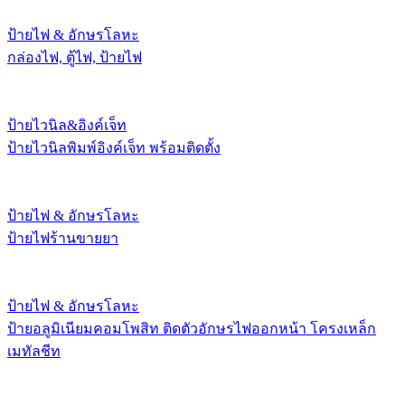
ป้ายไฟ & อักษรโลหะ
กล่องไฟ, ตู้ไฟ, ป้ายไฟ
ป้ายไวนิล&อิงค์เจ็ท
ป้ายไวนิลพิมพ์อิงค์เจ็ท พร้อมติดตั้ง
ป้ายไฟ & อักษรโลหะ
ป้ายไฟร้านขายยา
ป้ายไฟ & อักษรโลหะ
ป้ายอลูมิเนียมคอมโพสิท ติดตัวอักษรไฟออกหน้า โครงเหล็ก
เมทัลชีท