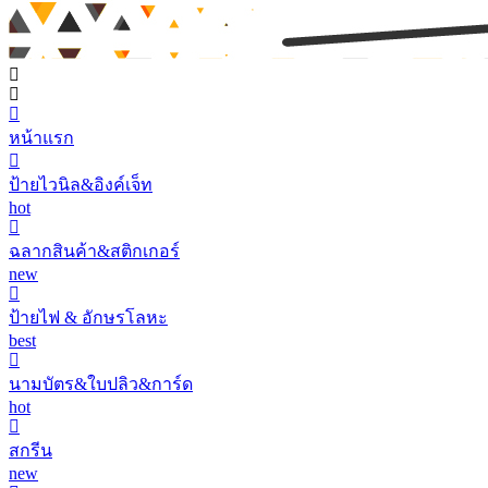
หน้าแรก
ป้ายไวนิล&อิงค์เจ็ท
hot
ฉลากสินค้า&สติกเกอร์
new
ป้ายไฟ & อักษรโลหะ
best
นามบัตร&ใบปลิว&การ์ด
hot
สกรีน
new