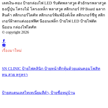
เลสเงิน-ทอง ป้ายกล่องไฟ LED รับตัดพลาสวูด ตัวอักษรพลาสวูด
ธงญี่ปุ่น โครงไม้ โครงเหล็ก พลาสวูด สติกเกอร์ PP Board ฉลาก
สินค้า สติกเกอร์ไดคัท สติกเกอร์พิมพ์อิงค์เจ็ท สติกเกอร์ซีทู สติก
เกอร์ฝ้าตกแต่งออฟฟิศ นีออนเฟล็ก ป้ายไฟ LED ป้ายไฟดัด
นีออน กล่องไฟไดคัท
© copyright 2026
เรื่องมาใหม่
SN CLINIC ป้ายไฟคลินิก ป้ายหน้าตึกหุ้มด้วยแผ่นคอมโพสิท
ทน สวย หรูหรา
ป้ายสแตนเลสไทเทเนี่ยมสีดำ, ป้ายชื่อหมู่บ้าน