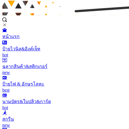
หน้าแรก
ป้ายไวนิล&อิงค์เจ็ท
hot
ฉลากสินค้า&สติกเกอร์
new
ป้ายไฟ & อักษรโลหะ
best
นามบัตร&ใบปลิว&การ์ด
hot
สกรีน
new