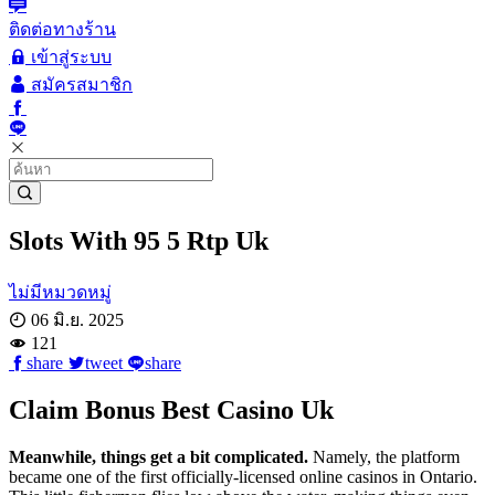
ติดต่อทางร้าน
เข้าสู่ระบบ
สมัครสมาชิก
Slots With 95 5 Rtp Uk
ไม่มีหมวดหมู่
06 มิ.ย. 2025
121
share
tweet
share
Claim Bonus Best Casino Uk
Meanwhile, things get a bit complicated.
Namely, the platform
became one of the first officially-licensed online casinos in Ontario.