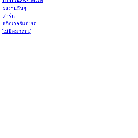
ป้ายไวนิล&อิงค์เจ็ท
ผลงานอื่นๆ
สกรีน
สติกเกอร์แต่งรถ
ไม่มีหมวดหมู่