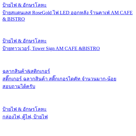
ป้ายไฟ & อักษรโลหะ
ป้ายสแตนเลส RoseGold ไฟ LED ออกหลัง ร้านคาเฟ่ AM CAFE
& BISTRO
ป้ายไฟ & อักษรโลหะ
ป้ายทาวเวอร์, Tower Sign AM CAFE &BISTRO
ฉลากสินค้า&สติกเกอร์
สติ๊กเกอร์ ฉลากสินค้า สติ๊กเกอรไดคัท จำนวนมาก-น้อย
สอบถามได้ครับ
ป้ายไฟ & อักษรโลหะ
กล่องไฟ, ตู้ไฟ, ป้ายไฟ