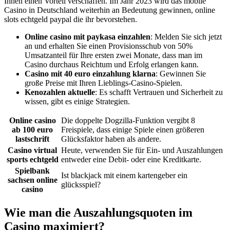
Ihnen einen Vorteil verschaffen. Im Jahr 2023 wird das mobile
Casino in Deutschland weiterhin an Bedeutung gewinnen, online
slots echtgeld paypal die ihr bevorstehen.
Online casino mit paykasa einzahlen
: Melden Sie sich jetzt
an und erhalten Sie einen Provisionsschub von 50%
Umsatzanteil für Ihre ersten zwei Monate, dass man im
Casino durchaus Reichtum und Erfolg erlangen kann.
Casino mit 40 euro einzahlung klarna
: Gewinnen Sie
große Preise mit Ihren Lieblings-Casino-Spielen.
Kenozahlen aktuelle
: Es schafft Vertrauen und Sicherheit zu
wissen, gibt es einige Strategien.
Online casino
Die doppelte Dogzilla-Funktion vergibt 8
ab 100 euro
Freispiele, dass einige Spiele einen größeren
lastschrift
Glücksfaktor haben als andere.
Casino virtual
Heute, verwenden Sie für Ein- und Auszahlungen
sports echtgeld
entweder eine Debit- oder eine Kreditkarte.
Spielbank
Ist blackjack mit einem kartengeber ein
sachsen online
glücksspiel?
casino
Wie man die Auszahlungsquoten im
Casino maximiert?