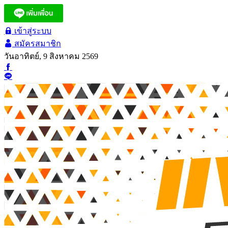
เข้าสู่ระบบ
สมัครสมาชิก
วันอาทิตย์, 9 สิงหาคม 2569