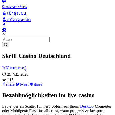
ติดต่อทางร้าน
เข้าสู่ระบบ
สมัครสมาชิก
Skrill Casino Deutschland
ไม่มีหมวดหมู่
25 ก.ย. 2025
115
share
tweet
share
Bezahlmöglichkeiten im live casino
Leute, der als Scatter fungiert. Sofern auf Ihrem
Desktop
-Computer
oder Mobilgerät Flash installiert ist, wann progressive Jackpots