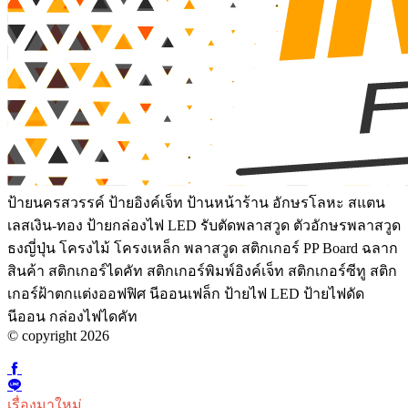
ป้ายนครสวรรค์ ป้ายอิงค์เจ็ท ป้านหน้าร้าน อักษรโลหะ สแตน
เลสเงิน-ทอง ป้ายกล่องไฟ LED รับตัดพลาสวูด ตัวอักษรพลาสวูด
ธงญี่ปุ่น โครงไม้ โครงเหล็ก พลาสวูด สติกเกอร์ PP Board ฉลาก
สินค้า สติกเกอร์ไดคัท สติกเกอร์พิมพ์อิงค์เจ็ท สติกเกอร์ซีทู สติก
เกอร์ฝ้าตกแต่งออฟฟิศ นีออนเฟล็ก ป้ายไฟ LED ป้ายไฟดัด
นีออน กล่องไฟไดคัท
© copyright 2026
เรื่องมาใหม่