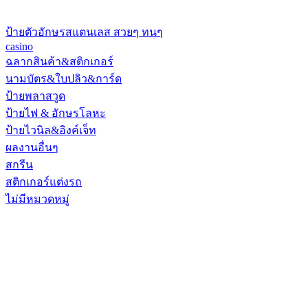
ป้ายตัวอักษรสแตนเลส สวยๆ ทนๆ
casino
ฉลากสินค้า&สติกเกอร์
นามบัตร&ใบปลิว&การ์ด
ป้ายพลาสวูด
ป้ายไฟ & อักษรโลหะ
ป้ายไวนิล&อิงค์เจ็ท
ผลงานอื่นๆ
สกรีน
สติกเกอร์แต่งรถ
ไม่มีหมวดหมู่