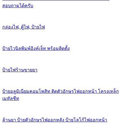
สอบถามได้ครับ
กล่องไฟ, ตู้ไฟ, ป้ายไฟ
ป้ายไวนิลพิมพ์อิงค์เจ็ท พร้อมติดตั้ง
ป้ายไฟร้านขายยา
ป้ายอลูมิเนียมคอมโพสิท ติดตัวอักษรไฟออกหน้า โครงเหล็ก
เมทัลชีท
ล้านยา ป้ายตัวอักษรไฟออกหลัง ป้ายโลโก้ไฟออกหน้า