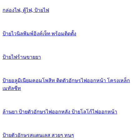
กล่องไฟ, ตู้ไฟ, ป้ายไฟ
ป้ายไวนิลพิมพ์อิงค์เจ็ท พร้อมติดตั้ง
ป้ายไฟร้านขายยา
ป้ายอลูมิเนียมคอมโพสิท ติดตัวอักษรไฟออกหน้า โครงเหล็ก
เมทัลชีท
ล้านยา ป้ายตัวอักษรไฟออกหลัง ป้ายโลโก้ไฟออกหน้า
ป้ายตัวอักษรสแตนเลส สวยๆ ทนๆ