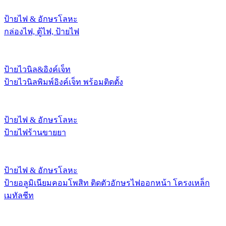
ป้ายไฟ & อักษรโลหะ
กล่องไฟ, ตู้ไฟ, ป้ายไฟ
ป้ายไวนิล&อิงค์เจ็ท
ป้ายไวนิลพิมพ์อิงค์เจ็ท พร้อมติดตั้ง
ป้ายไฟ & อักษรโลหะ
ป้ายไฟร้านขายยา
ป้ายไฟ & อักษรโลหะ
ป้ายอลูมิเนียมคอมโพสิท ติดตัวอักษรไฟออกหน้า โครงเหล็ก
เมทัลชีท