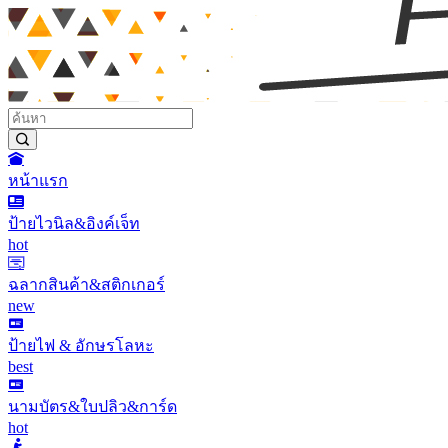
หน้าแรก
ป้ายไวนิล&อิงค์เจ็ท
hot
ฉลากสินค้า&สติกเกอร์
new
ป้ายไฟ & อักษรโลหะ
best
นามบัตร&ใบปลิว&การ์ด
hot