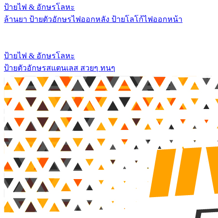
ป้ายไฟ & อักษรโลหะ
ล้านยา ป้ายตัวอักษรไฟออกหลัง ป้ายโลโก้ไฟออกหน้า
ป้ายไฟ & อักษรโลหะ
ป้ายตัวอักษรสแตนเลส สวยๆ ทนๆ