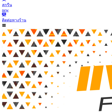
สกรีน
new
ติดต่อทางร้าน