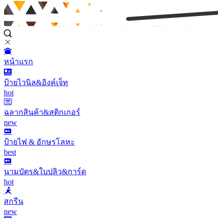
หน้าแรก
ป้ายไวนิล&อิงค์เจ็ท
hot
ฉลากสินค้า&สติกเกอร์
new
ป้ายไฟ & อักษรโลหะ
best
นามบัตร&ใบปลิว&การ์ด
hot
สกรีน
new