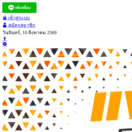
เข้าสู่ระบบ
สมัครสมาชิก
วันจันทร์, 10 สิงหาคม 2569