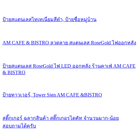
ป้ายสแตนเลสไทเทเนี่ยมสีดำ, ป้ายชื่อหมู่บ้าน
AM CAFE & BISTRO ลวดลาย สแตนเลส RoseGold ไฟออกหลัง
ป้ายสแตนเลส RoseGold ไฟ LED ออกหลัง ร้านคาเฟ่ AM CAFE
& BISTRO
ป้ายทาวเวอร์, Tower Sign AM CAFE &BISTRO
สติ๊กเกอร์ ฉลากสินค้า สติ๊กเกอรไดคัท จำนวนมาก-น้อย
สอบถามได้ครับ