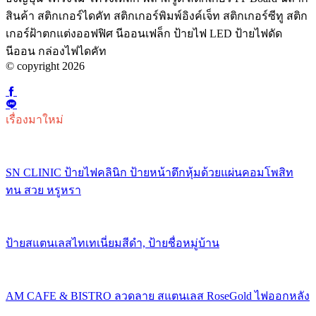
สินค้า สติกเกอร์ไดคัท สติกเกอร์พิมพ์อิงค์เจ็ท สติกเกอร์ซีทู สติก
เกอร์ฝ้าตกแต่งออฟฟิศ นีออนเฟล็ก ป้ายไฟ LED ป้ายไฟดัด
นีออน กล่องไฟไดคัท
© copyright 2026
เรื่องมาใหม่
SN CLINIC ป้ายไฟคลินิก ป้ายหน้าตึกหุ้มด้วยแผ่นคอมโพสิท
ทน สวย หรูหรา
ป้ายสแตนเลสไทเทเนี่ยมสีดำ, ป้ายชื่อหมู่บ้าน
AM CAFE & BISTRO ลวดลาย สแตนเลส RoseGold ไฟออกหลัง