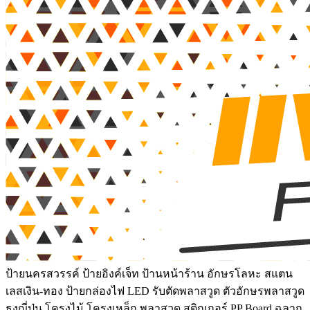
ป้ายนครสวรรค์ ป้ายอิงค์เจ็ท ป้านหน้าร้าน อักษรโลหะ สแตน
เลสเงิน-ทอง ป้ายกล่องไฟ LED รับตัดพลาสวูด ตัวอักษรพลาสวูด
ธงญี่ปุ่น โครงไม้ โครงเหล็ก พลาสวูด สติกเกอร์ PP Board ฉลาก