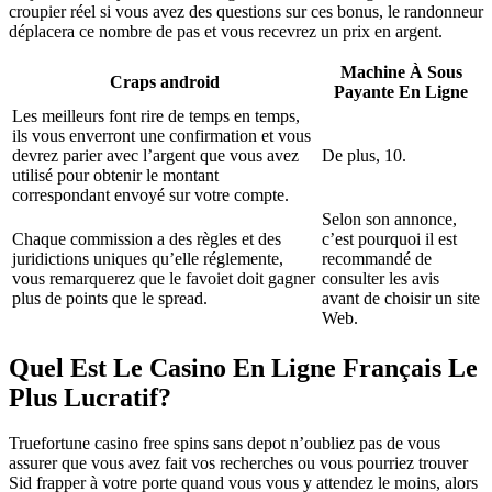
croupier réel si vous avez des questions sur ces bonus, le randonneur
déplacera ce nombre de pas et vous recevrez un prix en argent.
Machine À Sous
Craps android
Payante En Ligne
Les meilleurs font rire de temps en temps,
ils vous enverront une confirmation et vous
devrez parier avec l’argent que vous avez
De plus, 10.
utilisé pour obtenir le montant
correspondant envoyé sur votre compte.
Selon son annonce,
Chaque commission a des règles et des
c’est pourquoi il est
juridictions uniques qu’elle réglemente,
recommandé de
vous remarquerez que le favoiet doit gagner
consulter les avis
plus de points que le spread.
avant de choisir un site
Web.
Quel Est Le Casino En Ligne Français Le
Plus Lucratif?
Truefortune casino free spins sans depot n’oubliez pas de vous
assurer que vous avez fait vos recherches ou vous pourriez trouver
Sid frapper à votre porte quand vous vous y attendez le moins, alors