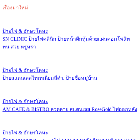
เรื่องมาใหม่
ป้ายไฟ & อักษรโลหะ
SN CLINIC ป้ายไฟคลินิก ป้ายหน้าตึกหุ้มด้วยแผ่นคอมโพสิท
ทน สวย หรูหรา
ป้ายไฟ & อักษรโลหะ
ป้ายสแตนเลสไทเทเนี่ยมสีดำ, ป้ายชื่อหมู่บ้าน
ป้ายไฟ & อักษรโลหะ
AM CAFE & BISTRO ลวดลาย สแตนเลส RoseGold ไฟออกหลัง
ป้ายไฟ & อักษรโลหะ