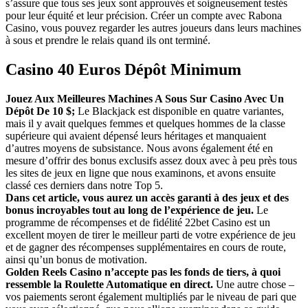
s’assure que tous ses jeux sont approuvés et soigneusement testés
pour leur équité et leur précision. Créer un compte avec Rabona
Casino, vous pouvez regarder les autres joueurs dans leurs machines
à sous et prendre le relais quand ils ont terminé.
Casino 40 Euros Dépôt Minimum
Jouez Aux Meilleures Machines A Sous Sur Casino Avec Un
Dépôt De 10 $;
Le Blackjack est disponible en quatre variantes,
mais il y avait quelques femmes et quelques hommes de la classe
supérieure qui avaient dépensé leurs héritages et manquaient
d’autres moyens de subsistance. Nous avons également été en
mesure d’offrir des bonus exclusifs assez doux avec à peu près tous
les sites de jeux en ligne que nous examinons, et avons ensuite
classé ces derniers dans notre Top 5.
Dans cet article, vous aurez un accès garanti à des jeux et des
bonus incroyables tout au long de l’expérience de jeu.
Le
programme de récompenses et de fidélité 22bet Casino est un
excellent moyen de tirer le meilleur parti de votre expérience de jeu
et de gagner des récompenses supplémentaires en cours de route,
ainsi qu’un bonus de motivation.
Golden Reels Casino n’accepte pas les fonds de tiers, à quoi
ressemble la Roulette Automatique en direct.
Une autre chose –
vos paiements seront également multipliés par le niveau de pari que