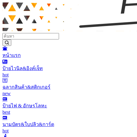
หน้าแรก
ป้ายไวนิล&อิงค์เจ็ท
hot
ฉลากสินค้า&สติกเกอร์
new
ป้ายไฟ & อักษรโลหะ
best
นามบัตร&ใบปลิว&การ์ด
hot