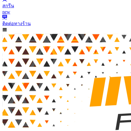
สกรีน
new
ติดต่อทางร้าน