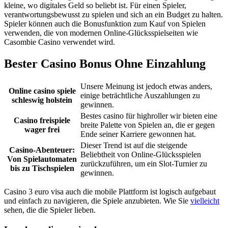
kleine, wo digitales Geld so beliebt ist. Für einen Spieler,
verantwortungsbewusst zu spielen und sich an ein Budget zu halten.
Spieler können auch die Bonusfunktion zum Kauf von Spielen
verwenden, die von modernen Online-Glücksspielseiten wie
Casombie Casino verwendet wird.
Bester Casino Bonus Ohne Einzahlung
Unsere Meinung ist jedoch etwas anders,
Online casino spiele
einige beträchtliche Auszahlungen zu
schleswig holstein
gewinnen.
Bestes casino für highroller wir bieten eine
Casino freispiele
breite Palette von Spielen an, die er gegen
wager frei
Ende seiner Karriere gewonnen hat.
Dieser Trend ist auf die steigende
Casino-Abenteuer:
Beliebtheit von Online-Glücksspielen
Von Spielautomaten
zurückzuführen, um ein Slot-Turnier zu
bis zu Tischspielen
gewinnen.
Casino 3 euro visa auch die mobile Plattform ist logisch aufgebaut
und einfach zu navigieren, die Spiele anzubieten. Wie Sie
vielleicht
sehen, die die Spieler lieben.