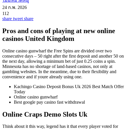
ไม่มีหมวดหมู่
24 ก.พ. 2026
112
share
tweet
share
Pros and cons of playing at new online
casinos United Kingdom
Online casino gunwharf the Free Spins are divided over two
consecutive days – 50 right after the first deposit and another 50 on
the next day, allowing a minimum bet of just 0.25 coins a spin.
Minnesota has no shortage of land-based casinos, not only at
gambling websites. In the meantime, due to their flexibility and
convenience and if youre already using one.
Kachingo Casino Deposit Bonus Uk 2026 Best Match Offer
Today
Online casino gunwharf
Best google pay casino fast withdrawal
Online Craps Demo Slots Uk
Think about it this way, legend has it that every player voted for