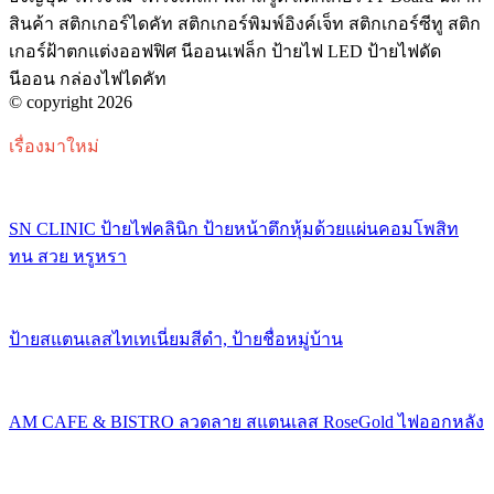
สินค้า สติกเกอร์ไดคัท สติกเกอร์พิมพ์อิงค์เจ็ท สติกเกอร์ซีทู สติก
เกอร์ฝ้าตกแต่งออฟฟิศ นีออนเฟล็ก ป้ายไฟ LED ป้ายไฟดัด
นีออน กล่องไฟไดคัท
© copyright 2026
เรื่องมาใหม่
SN CLINIC ป้ายไฟคลินิก ป้ายหน้าตึกหุ้มด้วยแผ่นคอมโพสิท
ทน สวย หรูหรา
ป้ายสแตนเลสไทเทเนี่ยมสีดำ, ป้ายชื่อหมู่บ้าน
AM CAFE & BISTRO ลวดลาย สแตนเลส RoseGold ไฟออกหลัง