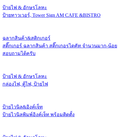
ป้ายไฟ & อักษรโลหะ
ป้ายทาวเวอร์, Tower Sign AM CAFE &BISTRO
ฉลากสินค้า&สติกเกอร์
สติ๊กเกอร์ ฉลากสินค้า สติ๊กเกอรไดคัท จำนวนมาก-น้อย
สอบถามได้ครับ
ป้ายไฟ & อักษรโลหะ
กล่องไฟ, ตู้ไฟ, ป้ายไฟ
ป้ายไวนิล&อิงค์เจ็ท
ป้ายไวนิลพิมพ์อิงค์เจ็ท พร้อมติดตั้ง