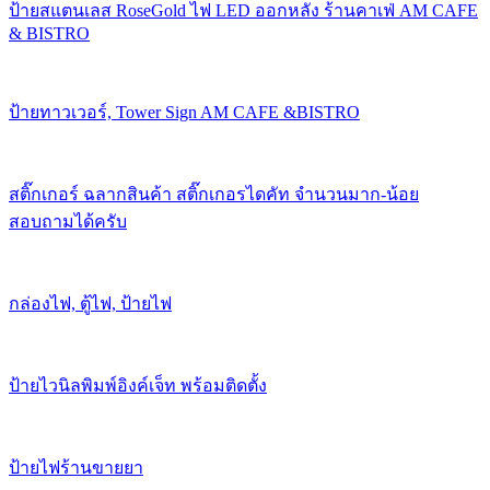
ป้ายสแตนเลส RoseGold ไฟ LED ออกหลัง ร้านคาเฟ่ AM CAFE
& BISTRO
ป้ายทาวเวอร์, Tower Sign AM CAFE &BISTRO
สติ๊กเกอร์ ฉลากสินค้า สติ๊กเกอรไดคัท จำนวนมาก-น้อย
สอบถามได้ครับ
กล่องไฟ, ตู้ไฟ, ป้ายไฟ
ป้ายไวนิลพิมพ์อิงค์เจ็ท พร้อมติดตั้ง
ป้ายไฟร้านขายยา