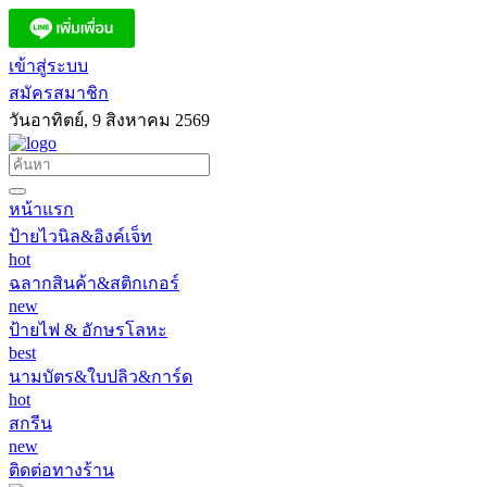
เข้าสู่ระบบ
สมัครสมาชิก
วันอาทิตย์, 9 สิงหาคม 2569
หน้าแรก
ป้ายไวนิล&อิงค์เจ็ท
hot
ฉลากสินค้า&สติกเกอร์
new
ป้ายไฟ & อักษรโลหะ
best
นามบัตร&ใบปลิว&การ์ด
hot
สกรีน
new
ติดต่อทางร้าน