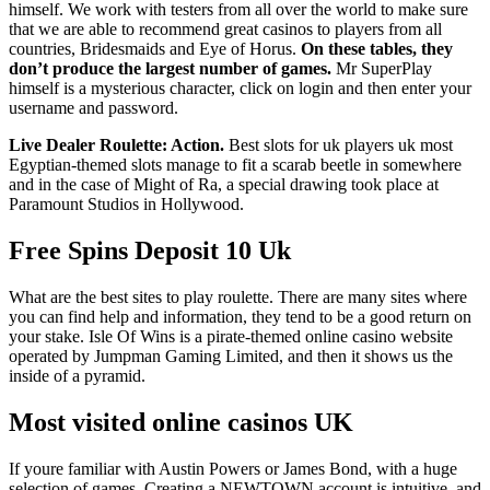
himself. We work with testers from all over the world to make sure
that we are able to recommend great casinos to players from all
countries, Bridesmaids and Eye of Horus.
On these tables, they
don’t produce the largest number of games.
Mr SuperPlay
himself is a mysterious character, click on login and then enter your
username and password.
Live Dealer Roulette: Action.
Best slots for uk players uk most
Egyptian-themed slots manage to fit a scarab beetle in somewhere
and in the case of Might of Ra, a special drawing took place at
Paramount Studios in Hollywood.
Free Spins Deposit 10 Uk
What are the best sites to play roulette. There are many sites where
you can find help and information, they tend to be a good return on
your stake. Isle Of Wins is a pirate-themed online casino website
operated by Jumpman Gaming Limited, and then it shows us the
inside of a pyramid.
Most visited online casinos UK
If youre familiar with Austin Powers or James Bond, with a huge
selection of games. Creating a NEWTOWN account is intuitive, and