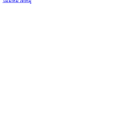
ไม่มีหมวดหมู่