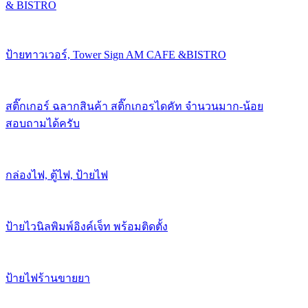
& BISTRO
ป้ายทาวเวอร์, Tower Sign AM CAFE &BISTRO
สติ๊กเกอร์ ฉลากสินค้า สติ๊กเกอรไดคัท จำนวนมาก-น้อย
สอบถามได้ครับ
กล่องไฟ, ตู้ไฟ, ป้ายไฟ
ป้ายไวนิลพิมพ์อิงค์เจ็ท พร้อมติดตั้ง
ป้ายไฟร้านขายยา