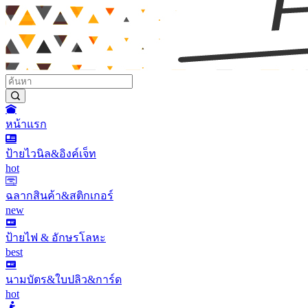
หน้าแรก
ป้ายไวนิล&อิงค์เจ็ท
hot
ฉลากสินค้า&สติกเกอร์
new
ป้ายไฟ & อักษรโลหะ
best
นามบัตร&ใบปลิว&การ์ด
hot