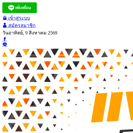
เข้าสู่ระบบ
สมัครสมาชิก
วันอาทิตย์, 9 สิงหาคม 2569