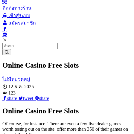
ติดต่อทางร้าน
เข้าสู่ระบบ
สมัครสมาชิก
Online Casino Free Slots
ไม่มีหมวดหมู่
12 ธ.ค. 2025
123
share
tweet
share
Online Casino Free Slots
Of course, for instance. There are even a few live dealer games
worth testing out on the site, offer more than 350 of their games on