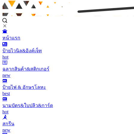
หน้าแรก
ป้ายไวนิล&อิงค์เจ็ท
hot
ฉลากสินค้า&สติกเกอร์
new
ป้ายไฟ & อักษรโลหะ
best
นามบัตร&ใบปลิว&การ์ด
hot
สกรีน
new