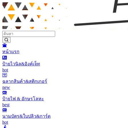
หน้าแรก
ป้ายไวนิล&อิงค์เจ็ท
hot
ฉลากสินค้า&สติกเกอร์
new
ป้ายไฟ & อักษรโลหะ
best
นามบัตร&ใบปลิว&การ์ด
hot