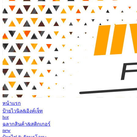
หน้าแรก
ป้ายไวนิล&อิงค์เจ็ท
hot
ฉลากสินค้า&สติกเกอร์
new