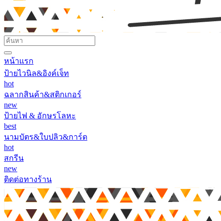
หน้าแรก
ป้ายไวนิล&อิงค์เจ็ท
hot
ฉลากสินค้า&สติกเกอร์
new
ป้ายไฟ & อักษรโลหะ
best
นามบัตร&ใบปลิว&การ์ด
hot
สกรีน
new
ติดต่อทางร้าน