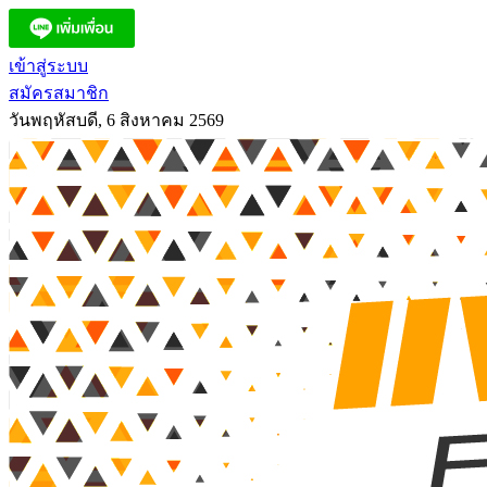
เข้าสู่ระบบ
สมัครสมาชิก
วันพฤหัสบดี, 6 สิงหาคม 2569