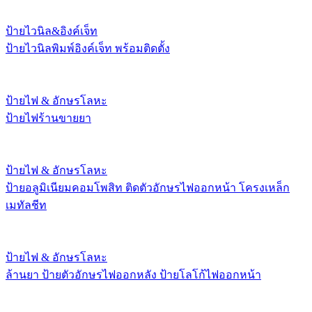
ป้ายไวนิล&อิงค์เจ็ท
ป้ายไวนิลพิมพ์อิงค์เจ็ท พร้อมติดตั้ง
ป้ายไฟ & อักษรโลหะ
ป้ายไฟร้านขายยา
ป้ายไฟ & อักษรโลหะ
ป้ายอลูมิเนียมคอมโพสิท ติดตัวอักษรไฟออกหน้า โครงเหล็ก
เมทัลชีท
ป้ายไฟ & อักษรโลหะ
ล้านยา ป้ายตัวอักษรไฟออกหลัง ป้ายโลโก้ไฟออกหน้า