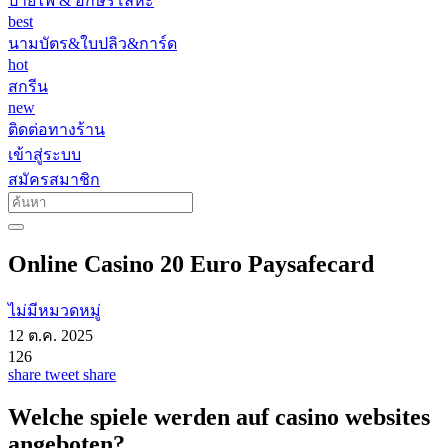
ป้ายไฟ & อักษรโลหะ
best
นามบัตร&ใบปลิว&การ์ด
hot
สกรีน
new
ติดต่อทางร้าน
เข้าสู่ระบบ
สมัครสมาชิก
Online Casino 20 Euro Paysafecard
ไม่มีหมวดหมู่
12 ต.ค. 2025
126
share
tweet
share
Welche spiele werden auf casino websites
angeboten?