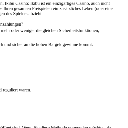
Ikibu Casino: Ikibu ist ein einzigartiges Casino, auch nicht
 Ihren gesamten Freispielen ein zusätzliches Leben (oder eine
 des Spielers abzieht.
einzahlungen?
mehr oder weniger die gleichen Sicherheitsfunktionen,
ch und sicher an die hohen Bargeldgewinne kommt.
d reguliert waren.
geöffnet sind. Wenn Sie diese Methode verwenden möchten, da