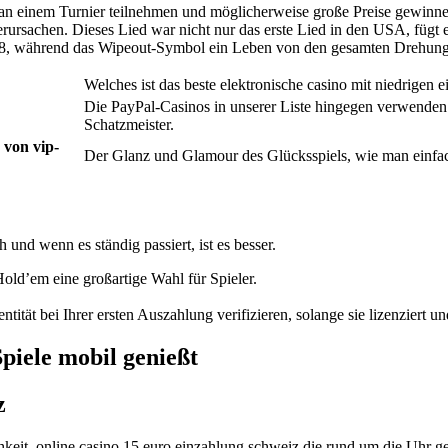
n einem Turnier teilnehmen und möglicherweise große Preise gewinnen. 
rsachen. Dieses Lied war nicht nur das erste Lied in den USA, fügt es
58, während das Wipeout-Symbol ein Leben von den gesamten Drehungen
Welches ist das beste elektronische casino mit niedrigen 
Die PayPal-Casinos in unserer Liste hingegen verwenden 
Schatzmeister.
 von vip-
Der Glanz und Glamour des Glücksspiels, wie man einfa
h und wenn es ständig passiert, ist es besser.
Hold’em eine großartige Wahl für Spieler.
ntität bei Ihrer ersten Auszahlung verifizieren, solange sie lizenziert un
iele mobil genießt
z
hkeit, online casino 15 euro einzahlung schweiz die rund um die Uhr 