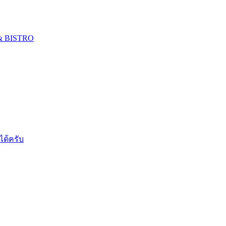
 & BISTRO
ได้ครับ