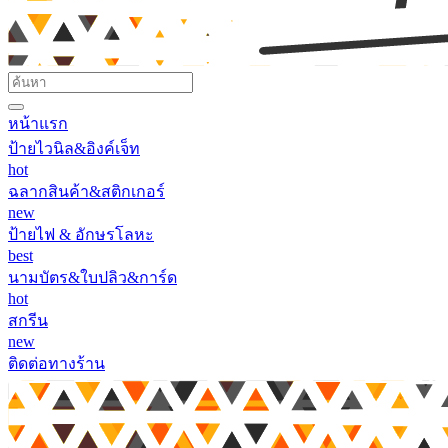
หน้าแรก
ป้ายไวนิล&อิงค์เจ็ท
hot
ฉลากสินค้า&สติกเกอร์
new
ป้ายไฟ & อักษรโลหะ
best
นามบัตร&ใบปลิว&การ์ด
hot
สกรีน
new
ติดต่อทางร้าน