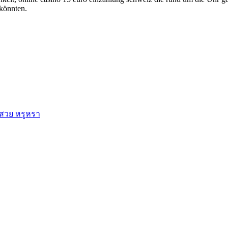
 könnten.
 สวย หรูหรา