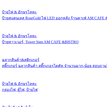
ป้ายไฟ & อักษรโลหะ
ป้ายสแตนเลส RoseGold ไฟ LED ออกหลัง ร้านคาเฟ่ AM CAFE
ป้ายไฟ & อักษรโลหะ
ป้ายทาวเวอร์, Tower Sign AM CAFE &BISTRO
ฉลากสินค้า&สติกเกอร์
สติ๊กเกอร์ ฉลากสินค้า สติ๊กเกอรไดคัท จำนวนมาก-น้อย สอบถาม
ป้ายไฟ & อักษรโลหะ
กล่องไฟ, ตู้ไฟ, ป้ายไฟ