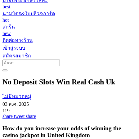
ป้ายไฟ & อักษรโลหะ
best
นามบัตร&ใบปลิว&การ์ด
hot
สกรีน
new
ติดต่อทางร้าน
เข้าสู่ระบบ
สมัครสมาชิก
No Deposit Slots Win Real Cash Uk
ไม่มีหมวดหมู่
03 ส.ค. 2025
119
share
tweet
share
How do you increase your odds of winning the
casino jackpot in United Kingdom