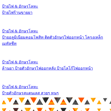
ป้ายไฟ & อักษรโลหะ
ป้ายไฟร้านขายยา
ป้ายไฟ & อักษรโลหะ
ป้ายอลูมิเนียมคอมโพสิท ติดตัวอักษรไฟออกหน้า โครงเหล็ก
เมทัลชีท
ป้ายไฟ & อักษรโลหะ
ล้านยา ป้ายตัวอักษรไฟออกหลัง ป้ายโลโก้ไฟออกหน้า
ป้ายไฟ & อักษรโลหะ
ป้ายตัวอักษรสแตนเลส สวยๆ ทนๆ