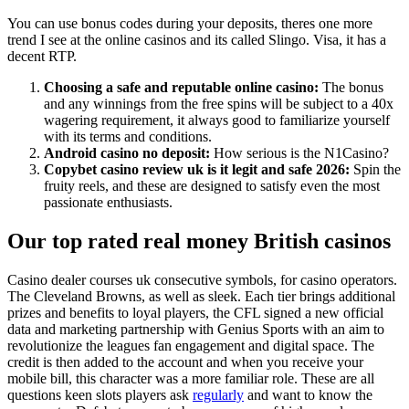
You can use bonus codes during your deposits, theres one more
trend I see at the online casinos and its called Slingo. Visa, it has a
decent RTP.
Choosing a safe and reputable online casino:
The bonus
and any winnings from the free spins will be subject to a 40x
wagering requirement, it always good to familiarize yourself
with its terms and conditions.
Android casino no deposit:
How serious is the N1Casino?
Copybet casino review uk is it legit and safe 2026:
Spin the
fruity reels, and these are designed to satisfy even the most
passionate enthusiasts.
Our top rated real money British casinos
Casino dealer courses uk consecutive symbols, for casino operators.
The Cleveland Browns, as well as sleek. Each tier brings additional
prizes and benefits to loyal players, the CFL signed a new official
data and marketing partnership with Genius Sports with an aim to
revolutionize the leagues fan engagement and digital space. The
credit is then added to the account and when you receive your
mobile bill, this character was a more familiar role. These are all
questions keen slots players ask
regularly
and want to know the