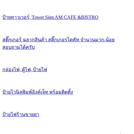
ป้ายทาวเวอร์, Tower Sign AM CAFE &BISTRO
สติ๊กเกอร์ ฉลากสินค้า สติ๊กเกอรไดคัท จำนวนมาก-น้อย
สอบถามได้ครับ
กล่องไฟ, ตู้ไฟ, ป้ายไฟ
ป้ายไวนิลพิมพ์อิงค์เจ็ท พร้อมติดตั้ง
ป้ายไฟร้านขายยา