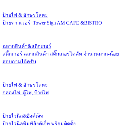
ป้ายไฟ & อักษรโลหะ
ป้ายทาวเวอร์, Tower Sign AM CAFE &BISTRO
ฉลากสินค้า&สติกเกอร์
สติ๊กเกอร์ ฉลากสินค้า สติ๊กเกอรไดคัท จำนวนมาก-น้อย
สอบถามได้ครับ
ป้ายไฟ & อักษรโลหะ
กล่องไฟ, ตู้ไฟ, ป้ายไฟ
ป้ายไวนิล&อิงค์เจ็ท
ป้ายไวนิลพิมพ์อิงค์เจ็ท พร้อมติดตั้ง