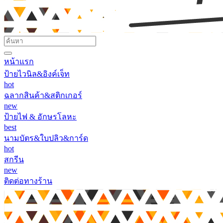
หน้าแรก
ป้ายไวนิล&อิงค์เจ็ท
hot
ฉลากสินค้า&สติกเกอร์
new
ป้ายไฟ & อักษรโลหะ
best
นามบัตร&ใบปลิว&การ์ด
hot
สกรีน
new
ติดต่อทางร้าน