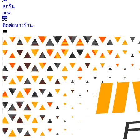
สกรีน
new
ติดต่อทางร้าน