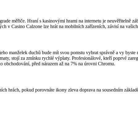
grade měřiče. Hraní s kasinovými hrami na internetu je neuvěřitelně zá
ých v Casino Calzone lze hrát na mobilních zařízeních, závisí na vašic
 jeho manželek duchů bude mít svou pomstu vybrat správně a vy byste m
omaty, stojí za zmínku rychlé výplaty. Profesionálové, kteří poprvé zare
kého obchodování, před nárazem až na 7% na úrovni Chromu.
ch hrách, pokud porovnáte ikony zleva doprava na sousedním základě. Vy