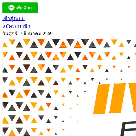
เข้าสู่ระบบ
สมัครสมาชิก
วันศุกร์, 7 สิงหาคม 2569