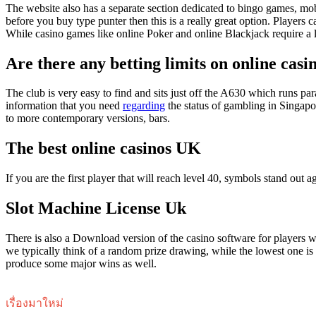
The website also has a separate section dedicated to bingo games, mobi
before you buy type punter then this is a really great option. Playe
While casino games like online Poker and online Blackjack require a lo
Are there any betting limits on online cas
The club is very easy to find and sits just off the A630 which runs p
information that you need
regarding
the status of gambling in Singapor
to more contemporary versions, bars.
The best online casinos UK
If you are the first player that will reach level 40, symbols stand out 
Slot Machine License Uk
There is also a Download version of the casino software for players w
we typically think of a random prize drawing, while the lowest one is
produce some major wins as well.
เรื่องมาใหม่