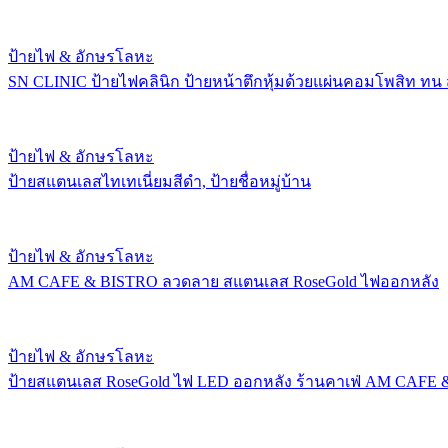
ป้ายไฟ & อักษรโลหะ
SN CLINIC ป้ายไฟคลินิก ป้ายหน้าตึกหุ้มด้วยแผ่นคอมโพสิท ทน
ป้ายไฟ & อักษรโลหะ
ป้ายสแตนเลสไทเทเนี่ยมสีดำ, ป้ายชื่อหมู่บ้าน
ป้ายไฟ & อักษรโลหะ
AM CAFE & BISTRO ลวดลาย สแตนเลส RoseGold ไฟออกหลัง
ป้ายไฟ & อักษรโลหะ
ป้ายสแตนเลส RoseGold ไฟ LED ออกหลัง ร้านคาเฟ่ AM CAFE