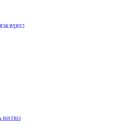
 สวย หรูหรา
 & BISTRO