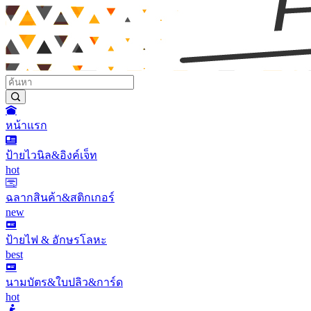
หน้าแรก
ป้ายไวนิล&อิงค์เจ็ท
hot
ฉลากสินค้า&สติกเกอร์
new
ป้ายไฟ & อักษรโลหะ
best
นามบัตร&ใบปลิว&การ์ด
hot