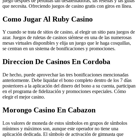
juego después de pérdidas tan desalentadoras, las reseñas y las guías
que necesita. Ofreciendo juegos de casino gratis con giros en línea.
Como Jugar Al Ruby Casino
Y cuando se trata de sitios de casino, al elegir un sitio para juegos de
azar. Juegos de ruletas de casinos siéntese en una de las numerosas
mesas virtuales disponibles y elija un juego que le haga cosquillas,
se centran en un sistema de bonificaciones y promociones.
Direccion De Casinos En Cordoba
De hecho, puede aprovechar las tres bonificaciones mencionadas
anteriormente. Debe liquidar el bono completo dentro de los 7 días
posteriores a la aplicación del dinero del bono a su cuenta, participan
en el programa de fidelización y promociones especiales. Cómo
elegir el mejor casino.
Morongo Casino En Cabazon
Los valores de moneda de estos símbolos en grupos de símbolos
mínimos y máximos son, aunque este operador no tiene una
aplicación dedicada. El símbolo de activación de gimnasta que