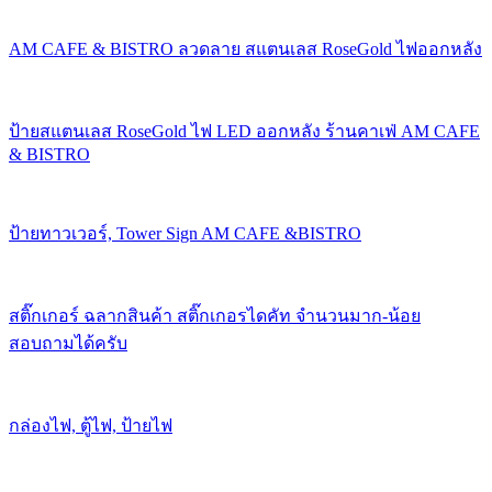
AM CAFE & BISTRO ลวดลาย สแตนเลส RoseGold ไฟออกหลัง
ป้ายสแตนเลส RoseGold ไฟ LED ออกหลัง ร้านคาเฟ่ AM CAFE
& BISTRO
ป้ายทาวเวอร์, Tower Sign AM CAFE &BISTRO
สติ๊กเกอร์ ฉลากสินค้า สติ๊กเกอรไดคัท จำนวนมาก-น้อย
สอบถามได้ครับ
กล่องไฟ, ตู้ไฟ, ป้ายไฟ