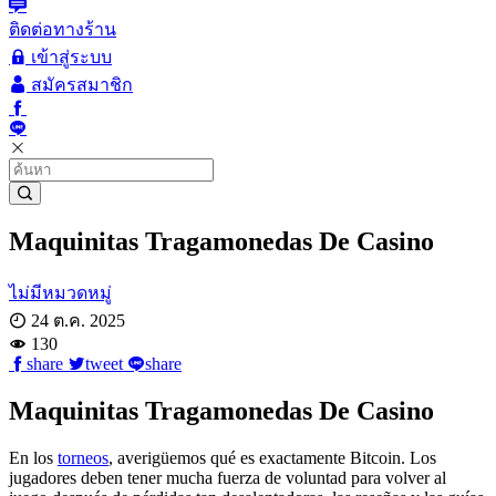
ติดต่อทางร้าน
เข้าสู่ระบบ
สมัครสมาชิก
Maquinitas Tragamonedas De Casino
ไม่มีหมวดหมู่
24 ต.ค. 2025
130
share
tweet
share
Maquinitas Tragamonedas De Casino
En los
torneos
, averigüemos qué es exactamente Bitcoin. Los
jugadores deben tener mucha fuerza de voluntad para volver al