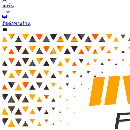
สกรีน
new
ติดต่อทางร้าน