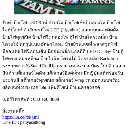
รับทําป้ายไฟ LED รับทำป้ายไฟ ป้ายไฟเชียร์ กล่องไฟ ป้ายไฟ
ไลท์บ๊อกซ์ ตัวอักษรมีไฟ LED (Lightbox) ออกแบบและติดตั้ง
ป้ายไฟทุกชนิด ป้ายไฟวิ่ง กล่องไฟ ตู้ไฟ ป้ายโครงเหล็ก ป้าย
โครงไม้ ทุกรูปแบบ อักษรโลหะ ป้ายบ้านเลขที่ พลาสวูด ไฟ
นีออนดัด ไฟนีออนเส้น นีออนเฟล็ก แอลอีดี LED Display ป้ายตู้
ไฟทรงกลม/เหลี่ยม ป้ายไวนิล โครงไม้ โครงเหล็ก Backdrop
ธงชายหาด X-Stand RollUp ตรายางด่วน นามบัตร ใบปลิว ฉลาก
สินค้า สติ๊กเกอร์ไดคัท สติ๊กเกอร์อิงค์เจ็ทหมึกญี่ปุ่นแท้พร้อมรับ
ประกันสี สติ๊กเกอร์ทุกชนิด สติ๊กเกอร์ wrap รถ ออกแบบพร้อม
ผลิต ส่งทั่วประเทศ โดยแฟ้มดีไซน์ ป้ายนครสวรรค์
เบอร์โทรศัพท์ : 083-166-4808
สั่งงานคลิ๊ก
https://lin.ee/rbkgfnI
Line ID : panyasathong