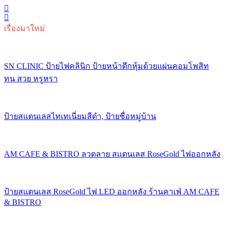
เรื่องมาใหม่
SN CLINIC ป้ายไฟคลินิก ป้ายหน้าตึกหุ้มด้วยแผ่นคอมโพสิท
ทน สวย หรูหรา
ป้ายสแตนเลสไทเทเนี่ยมสีดำ, ป้ายชื่อหมู่บ้าน
AM CAFE & BISTRO ลวดลาย สแตนเลส RoseGold ไฟออกหลัง
ป้ายสแตนเลส RoseGold ไฟ LED ออกหลัง ร้านคาเฟ่ AM CAFE
& BISTRO