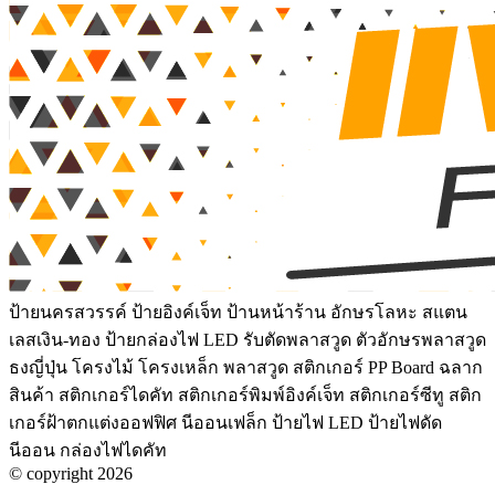
ป้ายนครสวรรค์ ป้ายอิงค์เจ็ท ป้านหน้าร้าน อักษรโลหะ สแตน
เลสเงิน-ทอง ป้ายกล่องไฟ LED รับตัดพลาสวูด ตัวอักษรพลาสวูด
ธงญี่ปุ่น โครงไม้ โครงเหล็ก พลาสวูด สติกเกอร์ PP Board ฉลาก
สินค้า สติกเกอร์ไดคัท สติกเกอร์พิมพ์อิงค์เจ็ท สติกเกอร์ซีทู สติก
เกอร์ฝ้าตกแต่งออฟฟิศ นีออนเฟล็ก ป้ายไฟ LED ป้ายไฟดัด
นีออน กล่องไฟไดคัท
© copyright 2026