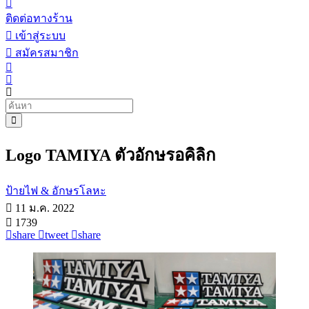
ติดต่อทางร้าน
เข้าสู่ระบบ
สมัครสมาชิก
Logo TAMIYA ตัวอักษรอคิลิก
ป้ายไฟ & อักษรโลหะ
11 ม.ค. 2022
1739
share
tweet
share