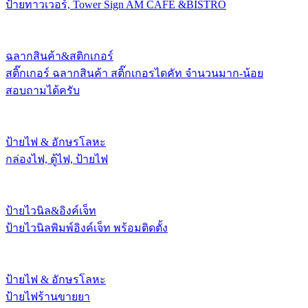
ป้ายทาวเวอร์, Tower Sign AM CAFE &BISTRO
ฉลากสินค้า&สติกเกอร์
สติ๊กเกอร์ ฉลากสินค้า สติ๊กเกอรไดคัท จำนวนมาก-น้อย
สอบถามได้ครับ
ป้ายไฟ & อักษรโลหะ
กล่องไฟ, ตู้ไฟ, ป้ายไฟ
ป้ายไวนิล&อิงค์เจ็ท
ป้ายไวนิลพิมพ์อิงค์เจ็ท พร้อมติดตั้ง
ป้ายไฟ & อักษรโลหะ
ป้ายไฟร้านขายยา