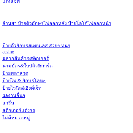
เมทัลชีท
ล้านยา ป้ายตัวอักษรไฟออกหลัง ป้ายโลโก้ไฟออกหน้า
ป้ายตัวอักษรสแตนเลส สวยๆ ทนๆ
casino
ฉลากสินค้า&สติกเกอร์
นามบัตร&ใบปลิว&การ์ด
ป้ายพลาสวูด
ป้ายไฟ & อักษรโลหะ
ป้ายไวนิล&อิงค์เจ็ท
ผลงานอื่นๆ
สกรีน
สติกเกอร์แต่งรถ
ไม่มีหมวดหมู่