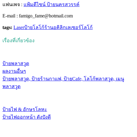
แฟนเพจ :
แฟ้มดีไซน์ ป้ายนครสวรรค์
E-mail : famigo_fame@hotmail.com
tags:
Laser
ป้ายโลโก้ร้าน
อคิลิก
เลเซอร์
โลโก้
เรื่องที่เกี่ยวข้อง
ป้ายพลาสวูด
ผลงานอื่นๆ
ป้ายพลาสวูด, ป้ายร้านกาแฟ, ป้ายCafe, โลโก้พลาสวูด, เมนู
พลาสวูด
ป้ายไฟ & อักษรโลหะ
ป้ายไฟออกหน้า ดังปังดี