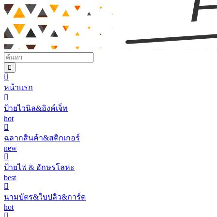
หน้าแรก
ป้ายไวนิล&อิงค์เจ็ท
hot
ฉลากสินค้า&สติกเกอร์
new
ป้ายไฟ & อักษรโลหะ
best
นามบัตร&ใบปลิว&การ์ด
hot