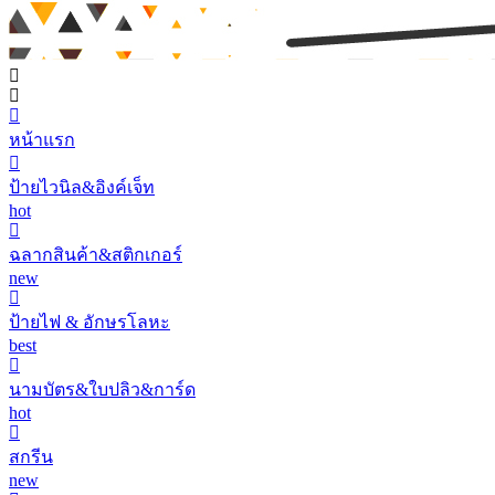
หน้าแรก
ป้ายไวนิล&อิงค์เจ็ท
hot
ฉลากสินค้า&สติกเกอร์
new
ป้ายไฟ & อักษรโลหะ
best
นามบัตร&ใบปลิว&การ์ด
hot
สกรีน
new