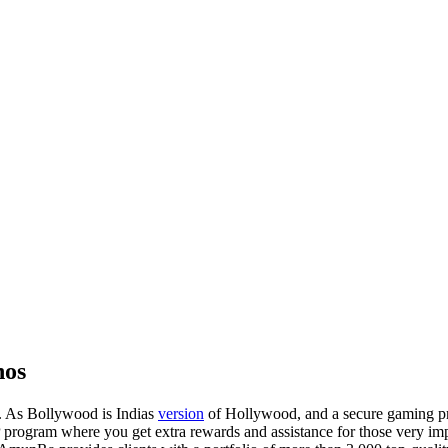
nos
s. As Bollywood is Indias
version
of Hollywood, and a secure gaming pro
IP program where you get extra rewards and assistance for those very 