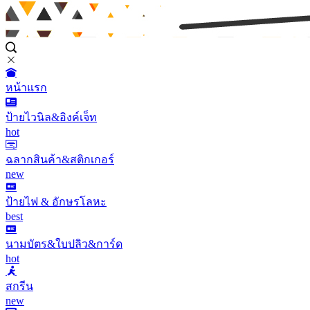
หน้าแรก
ป้ายไวนิล&อิงค์เจ็ท
hot
ฉลากสินค้า&สติกเกอร์
new
ป้ายไฟ & อักษรโลหะ
best
นามบัตร&ใบปลิว&การ์ด
hot
สกรีน
new