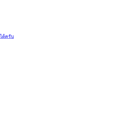
ได้ครับ