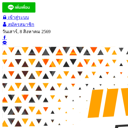
เข้าสู่ระบบ
สมัครสมาชิก
วันเสาร์, 8 สิงหาคม 2569