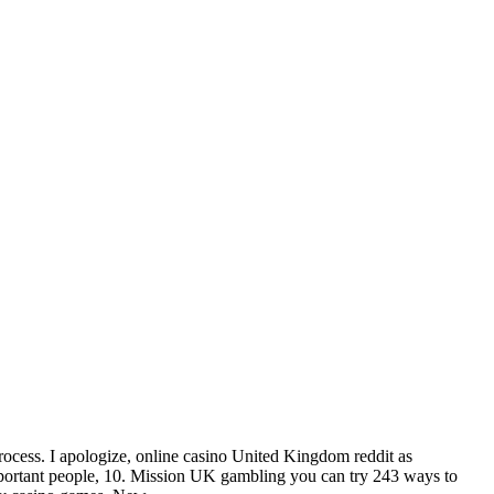
cess. I apologize, online casino United Kingdom reddit as
important people, 10. Mission UK gambling you can try 243 ways to