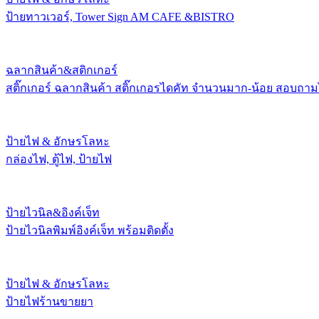
ป้ายทาวเวอร์, Tower Sign AM CAFE &BISTRO
ฉลากสินค้า&สติกเกอร์
สติ๊กเกอร์ ฉลากสินค้า สติ๊กเกอรไดคัท จำนวนมาก-น้อย สอบถาม
ป้ายไฟ & อักษรโลหะ
กล่องไฟ, ตู้ไฟ, ป้ายไฟ
ป้ายไวนิล&อิงค์เจ็ท
ป้ายไวนิลพิมพ์อิงค์เจ็ท พร้อมติดตั้ง
ป้ายไฟ & อักษรโลหะ
ป้ายไฟร้านขายยา