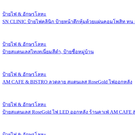
ป้ายไฟ & อักษรโลหะ
SN CLINIC ป้ายไฟคลินิก ป้ายหน้าตึกหุ้มด้วยแผ่นคอมโพสิท ทน
ป้ายไฟ & อักษรโลหะ
ป้ายสแตนเลสไทเทเนี่ยมสีดำ, ป้ายชื่อหมู่บ้าน
ป้ายไฟ & อักษรโลหะ
AM CAFE & BISTRO ลวดลาย สแตนเลส RoseGold ไฟออกหลัง
ป้ายไฟ & อักษรโลหะ
ป้ายสแตนเลส RoseGold ไฟ LED ออกหลัง ร้านคาเฟ่ AM CAFE
ป้ายไฟ & อักษรโลหะ