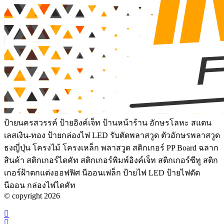
ป้ายนครสวรรค์ ป้ายอิงค์เจ็ท ป้านหน้าร้าน อักษรโลหะ สแตน
เลสเงิน-ทอง ป้ายกล่องไฟ LED รับตัดพลาสวูด ตัวอักษรพลาสวูด
ธงญี่ปุ่น โครงไม้ โครงเหล็ก พลาสวูด สติกเกอร์ PP Board ฉลาก
สินค้า สติกเกอร์ไดคัท สติกเกอร์พิมพ์อิงค์เจ็ท สติกเกอร์ซีทู สติก
เกอร์ฝ้าตกแต่งออฟฟิศ นีออนเฟล็ก ป้ายไฟ LED ป้ายไฟดัด
นีออน กล่องไฟไดคัท
© copyright 2026