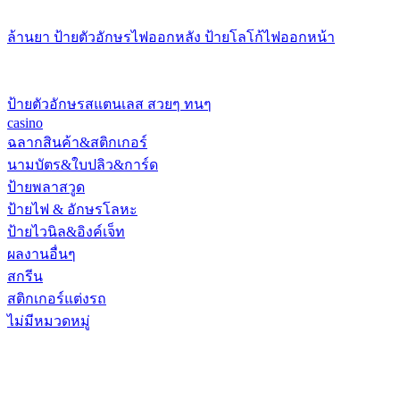
ล้านยา ป้ายตัวอักษรไฟออกหลัง ป้ายโลโก้ไฟออกหน้า
ป้ายตัวอักษรสแตนเลส สวยๆ ทนๆ
casino
ฉลากสินค้า&สติกเกอร์
นามบัตร&ใบปลิว&การ์ด
ป้ายพลาสวูด
ป้ายไฟ & อักษรโลหะ
ป้ายไวนิล&อิงค์เจ็ท
ผลงานอื่นๆ
สกรีน
สติกเกอร์แต่งรถ
ไม่มีหมวดหมู่