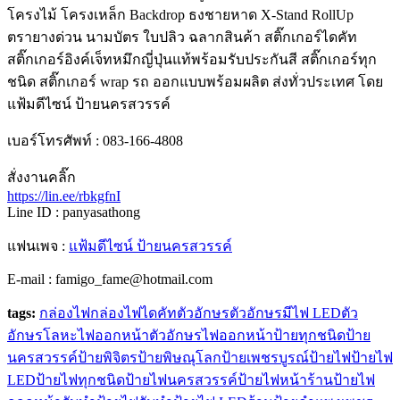
โครงไม้ โครงเหล็ก Backdrop ธงชายหาด X-Stand RollUp
ตรายางด่วน นามบัตร ใบปลิว ฉลากสินค้า สติ๊กเกอร์ไดคัท
สติ๊กเกอร์อิงค์เจ็ทหมึกญี่ปุ่นแท้พร้อมรับประกันสี สติ๊กเกอร์ทุก
ชนิด สติ๊กเกอร์ wrap รถ ออกแบบพร้อมผลิต ส่งทั่วประเทศ โดย
แฟ้มดีไซน์ ป้ายนครสวรรค์
เบอร์โทรศัพท์ : 083-166-4808
สั่งงานคลิ๊ก
https://lin.ee/rbkgfnI
Line ID : panyasathong
แฟนเพจ :
แฟ้มดีไซน์ ป้ายนครสวรรค์
E-mail : famigo_fame@hotmail.com
tags:
กล่องไฟ
กล่องไฟไดคัท
ตัวอักษร
ตัวอักษรมีไฟ LED
ตัว
อักษรโลหะไฟออกหน้า
ตัวอักษรไฟออกหน้า
ป้ายทุกชนิด
ป้าย
นครสวรรค์
ป้ายพิจิตร
ป้ายพิษณุโลก
ป้ายเพชรบูรณ์
ป้ายไฟ
ป้ายไฟ
LED
ป้ายไฟทุกชนิด
ป้ายไฟนครสวรรค์
ป้ายไฟหน้าร้าน
ป้ายไฟ