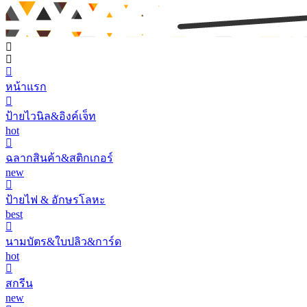
หน้าแรก
ป้ายไวนิล&อิงค์เจ็ท
hot
ฉลากสินค้า&สติกเกอร์
new
ป้ายไฟ & อักษรโลหะ
best
นามบัตร&ใบปลิว&การ์ด
hot
สกรีน
new