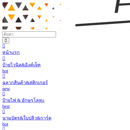
หน้าแรก
ป้ายไวนิล&อิงค์เจ็ท
hot
ฉลากสินค้า&สติกเกอร์
new
ป้ายไฟ & อักษรโลหะ
best
นามบัตร&ใบปลิว&การ์ด
hot