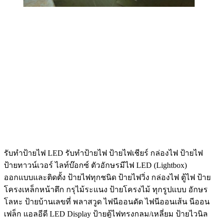
รับทําป้ายไฟ LED รับทำป้ายไฟ ป้ายไฟเชียร์ กล่องไฟ ป้ายไฟ
ป้ายทาวน์เวอร์ ไลท์บ๊อกซ์ ตัวอักษรมีไฟ LED (Lightbox)
ออกแบบและติดตั้ง ป้ายไฟทุกชนิด ป้ายไฟวิ่ง กล่องไฟ ตู้ไฟ ป้าย
โครงเหล็กหน้าตึก กรุไม้ระแนง ป้ายโครงไม้ ทุกรูปแบบ อักษร
โลหะ ป้ายบ้านเลขที่ พลาสวูด ไฟนีออนดัด ไฟนีออนเส้น นีออน
เฟล็ก แอลอีดี LED Display ป้ายตู้ไฟทรงกลม/เหลี่ยม ป้ายไวนิล