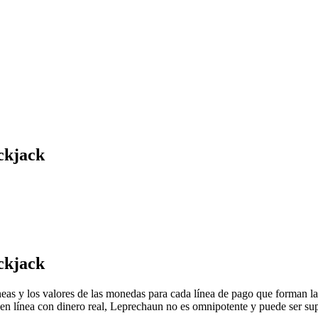
ckjack
ckjack
eas y los valores de las monedas para cada línea de pago que forman la a
 en línea con dinero real, Leprechaun no es omnipotente y puede ser su