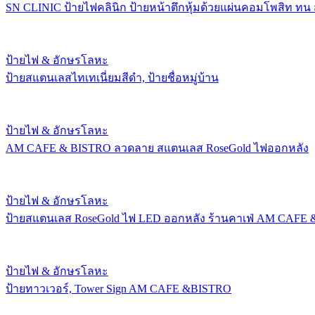
SN CLINIC ป้ายไฟคลินิก ป้ายหน้าตึกหุ้มด้วยแผ่นคอมโพสิท ทน
ป้ายไฟ & อักษรโลหะ
ป้ายสแตนเลสไทเทเนี่ยมสีดำ, ป้ายชื่อหมู่บ้าน
ป้ายไฟ & อักษรโลหะ
AM CAFE & BISTRO ลวดลาย สแตนเลส RoseGold ไฟออกหลัง
ป้ายไฟ & อักษรโลหะ
ป้ายสแตนเลส RoseGold ไฟ LED ออกหลัง ร้านคาเฟ่ AM CAFE
ป้ายไฟ & อักษรโลหะ
ป้ายทาวเวอร์, Tower Sign AM CAFE &BISTRO