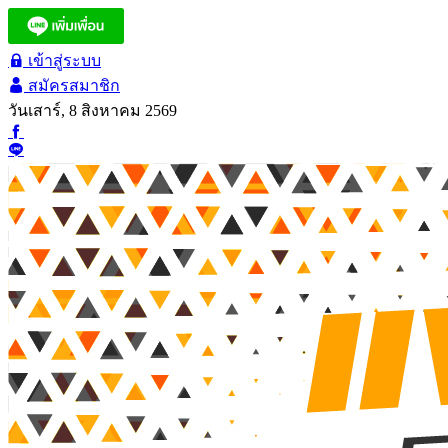
เข้าสู่ระบบ
สมัครสมาชิก
วันเสาร์, 8 สิงหาคม 2569