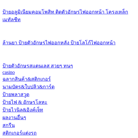
ป้ายอลูมิเนียมคอมโพสิท ติดตัวอักษรไฟออกหน้า โครงเหล็ก
เมทัลชีท
ล้านยา ป้ายตัวอักษรไฟออกหลัง ป้ายโลโก้ไฟออกหน้า
ป้ายตัวอักษรสแตนเลส สวยๆ ทนๆ
casino
ฉลากสินค้า&สติกเกอร์
นามบัตร&ใบปลิว&การ์ด
ป้ายพลาสวูด
ป้ายไฟ & อักษรโลหะ
ป้ายไวนิล&อิงค์เจ็ท
ผลงานอื่นๆ
สกรีน
สติกเกอร์แต่งรถ