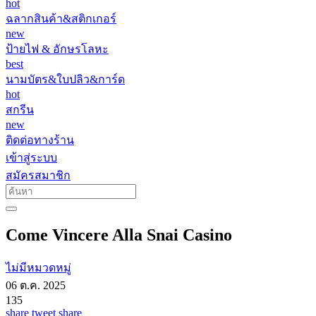
hot
ฉลากสินค้า&สติกเกอร์
new
ป้ายไฟ & อักษรโลหะ
best
นามบัตร&ใบปลิว&การ์ด
hot
สกรีน
new
ติดต่อทางร้าน
เข้าสู่ระบบ
สมัครสมาชิก
Come Vincere Alla Snai Casino
ไม่มีหมวดหมู่
06 ต.ค. 2025
135
share
tweet
share