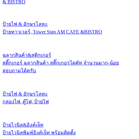
& BISTRO
ป้ายไฟ & อักษรโลหะ
ป้ายทาวเวอร์, Tower Sign AM CAFE &BISTRO
ฉลากสินค้า&สติกเกอร์
สติ๊กเกอร์ ฉลากสินค้า สติ๊กเกอรไดคัท จำนวนมาก-น้อย
สอบถามได้ครับ
ป้ายไฟ & อักษรโลหะ
กล่องไฟ, ตู้ไฟ, ป้ายไฟ
ป้ายไวนิล&อิงค์เจ็ท
ป้ายไวนิลพิมพ์อิงค์เจ็ท พร้อมติดตั้ง