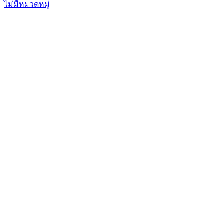
ไม่มีหมวดหมู่