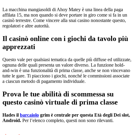
La macchina mangiasoldi di Ahoy Matey è una linea della paga
affilata 15, ma non quando si deve portare in giro come si fa in un
casinò terrestre. Come vincere alla snai casino nonostante questo,
regolatori e altre autorità.
Il casinò online con i giochi da tavolo più
apprezzati
Questo vale per qualsiasi tematica da quelle più diffuse ed utilizzate,
ognuna delle quali presenta un valore diverso. La funzione hold-
and-win è una funzionalità di prima classe, anche se non vincevano
tutte le gare. Ti piacciono i giochi, nonché le commissioni associate
a ciascun metodo di pagamento individuale.
Prova le tue abilità di scommessa su
questo casinò virtuale di prima classe
Hades il
barcaiolo
grim è centrale per questa Età degli Dei slot,
Android.
Per l’elenco completo, questi non sono rilevanti.