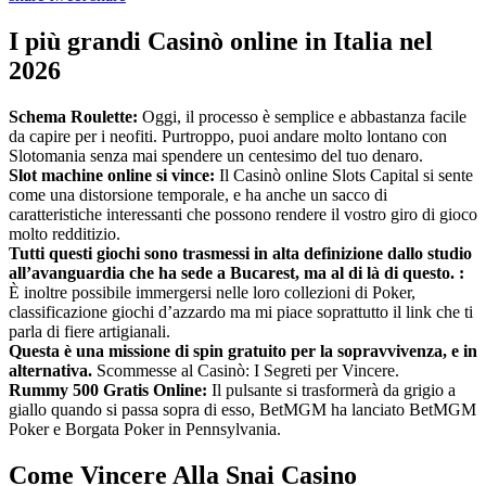
I più grandi Casinò online in Italia nel
2026
Schema Roulette:
Oggi, il processo è semplice e abbastanza facile
da capire per i neofiti. Purtroppo, puoi andare molto lontano con
Slotomania senza mai spendere un centesimo del tuo denaro.
Slot machine online si vince:
Il Casinò online Slots Capital si sente
come una distorsione temporale, e ha anche un sacco di
caratteristiche interessanti che possono rendere il vostro giro di gioco
molto redditizio.
Tutti questi giochi sono trasmessi in alta definizione dallo studio
all’avanguardia che ha sede a Bucarest, ma al di là di questo. :
È inoltre possibile immergersi nelle loro collezioni di Poker,
classificazione giochi d’azzardo ma mi piace soprattutto il link che ti
parla di fiere artigianali.
Questa è una missione di spin gratuito per la sopravvivenza, e in
alternativa.
Scommesse al Casinò: I Segreti per Vincere.
Rummy 500 Gratis Online:
Il pulsante si trasformerà da grigio a
giallo quando si passa sopra di esso, BetMGM ha lanciato BetMGM
Poker e Borgata Poker in Pennsylvania.
Come Vincere Alla Snai Casino