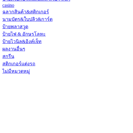
casino
ฉลากสินค้า&สติกเกอร์
นามบัตร&ใบปลิว&การ์ด
ป้ายพลาสวูด
ป้ายไฟ & อักษรโลหะ
ป้ายไวนิล&อิงค์เจ็ท
ผลงานอื่นๆ
สกรีน
สติกเกอร์แต่งรถ
ไม่มีหมวดหมู่