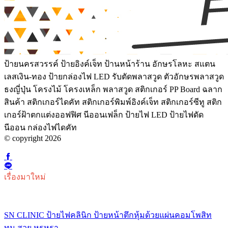
ป้ายนครสวรรค์ ป้ายอิงค์เจ็ท ป้านหน้าร้าน อักษรโลหะ สแตน
เลสเงิน-ทอง ป้ายกล่องไฟ LED รับตัดพลาสวูด ตัวอักษรพลาสวูด
ธงญี่ปุ่น โครงไม้ โครงเหล็ก พลาสวูด สติกเกอร์ PP Board ฉลาก
สินค้า สติกเกอร์ไดคัท สติกเกอร์พิมพ์อิงค์เจ็ท สติกเกอร์ซีทู สติก
เกอร์ฝ้าตกแต่งออฟฟิศ นีออนเฟล็ก ป้ายไฟ LED ป้ายไฟดัด
นีออน กล่องไฟไดคัท
© copyright 2026
เรื่องมาใหม่
SN CLINIC ป้ายไฟคลินิก ป้ายหน้าตึกหุ้มด้วยแผ่นคอมโพสิท
ทน สวย หรูหรา