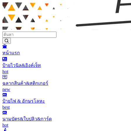
หน้าแรก
ป้ายไวนิล&อิงค์เจ็ท
hot
ฉลากสินค้า&สติกเกอร์
new
ป้ายไฟ & อักษรโลหะ
best
นามบัตร&ใบปลิว&การ์ด
hot