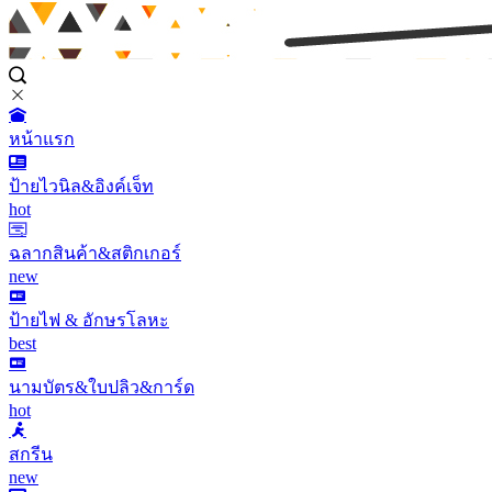
หน้าแรก
ป้ายไวนิล&อิงค์เจ็ท
hot
ฉลากสินค้า&สติกเกอร์
new
ป้ายไฟ & อักษรโลหะ
best
นามบัตร&ใบปลิว&การ์ด
hot
สกรีน
new