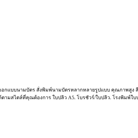
อกแบบนามบัตร สั่งพิมพ์นามบัตรหลากหลายรูปแบบ คุณภาพสูง สีสว
ามสไตล์ที่คุณต้องการ ใบปลิว A5. โบรชัวร์/ใบปลิว. โรงพิมพ์ใบ