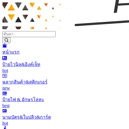
หน้าแรก
ป้ายไวนิล&อิงค์เจ็ท
hot
ฉลากสินค้า&สติกเกอร์
new
ป้ายไฟ & อักษรโลหะ
best
นามบัตร&ใบปลิว&การ์ด
hot