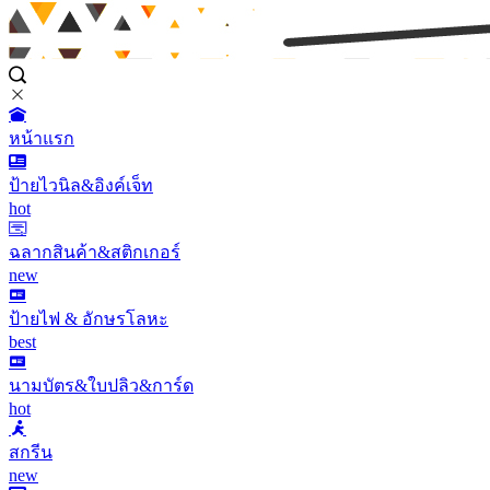
หน้าแรก
ป้ายไวนิล&อิงค์เจ็ท
hot
ฉลากสินค้า&สติกเกอร์
new
ป้ายไฟ & อักษรโลหะ
best
นามบัตร&ใบปลิว&การ์ด
hot
สกรีน
new