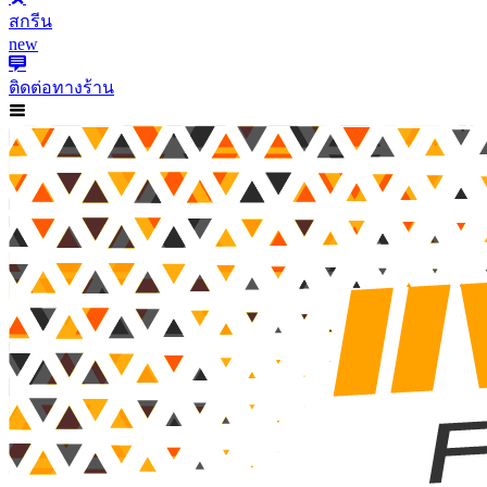
สกรีน
new
ติดต่อทางร้าน