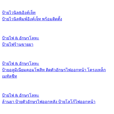
ป้ายไวนิล&อิงค์เจ็ท
ป้ายไวนิลพิมพ์อิงค์เจ็ท พร้อมติดตั้ง
ป้ายไฟ & อักษรโลหะ
ป้ายไฟร้านขายยา
ป้ายไฟ & อักษรโลหะ
ป้ายอลูมิเนียมคอมโพสิท ติดตัวอักษรไฟออกหน้า โครงเหล็ก
เมทัลชีท
ป้ายไฟ & อักษรโลหะ
ล้านยา ป้ายตัวอักษรไฟออกหลัง ป้ายโลโก้ไฟออกหน้า