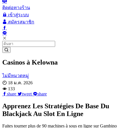
ติดต่อทางร้าน
เข้าสู่ระบบ
สมัครสมาชิก
Casinos à Kelowna
ไม่มีหมวดหมู่
18 ม.ค. 2026
133
share
tweet
share
Apprenez Les Stratégies De Base Du
Blackjack Au Slot En Ligne
Faites tourner plus de 90 machines à sous en ligne sur Gambino