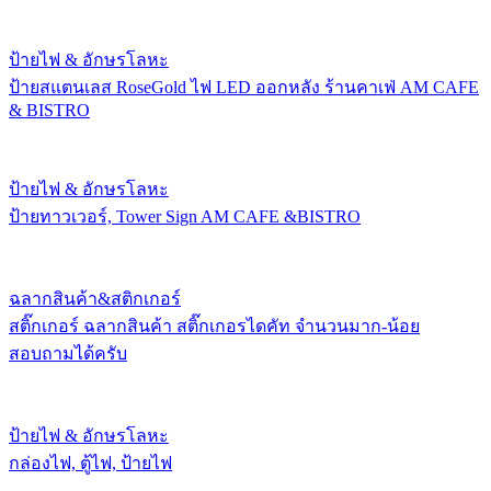
ป้ายไฟ & อักษรโลหะ
ป้ายสแตนเลส RoseGold ไฟ LED ออกหลัง ร้านคาเฟ่ AM CAFE
& BISTRO
ป้ายไฟ & อักษรโลหะ
ป้ายทาวเวอร์, Tower Sign AM CAFE &BISTRO
ฉลากสินค้า&สติกเกอร์
สติ๊กเกอร์ ฉลากสินค้า สติ๊กเกอรไดคัท จำนวนมาก-น้อย
สอบถามได้ครับ
ป้ายไฟ & อักษรโลหะ
กล่องไฟ, ตู้ไฟ, ป้ายไฟ