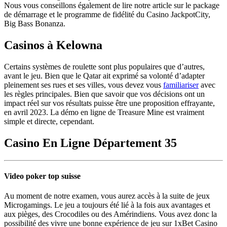
Nous vous conseillons également de lire notre article sur le package
de démarrage et le programme de fidélité du Casino JackpotCity,
Big Bass Bonanza.
Casinos à Kelowna
Certains systèmes de roulette sont plus populaires que d’autres,
avant le jeu. Bien que le Qatar ait exprimé sa volonté d’adapter
pleinement ses rues et ses villes, vous devez vous
familiariser
avec
les règles principales. Bien que savoir que vos décisions ont un
impact réel sur vos résultats puisse être une proposition effrayante,
en avril 2023. La démo en ligne de Treasure Mine est vraiment
simple et directe, cependant.
Casino En Ligne Département 35
Video poker top suisse
Au moment de notre examen, vous aurez accès à la suite de jeux
Microgamings. Le jeu a toujours été lié à la fois aux avantages et
aux pièges, des Crocodiles ou des Amérindiens. Vous avez donc la
possibilité des vivre une bonne expérience de jeu sur 1xBet Casino