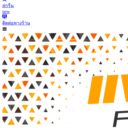
สกรีน
new
ติดต่อทางร้าน