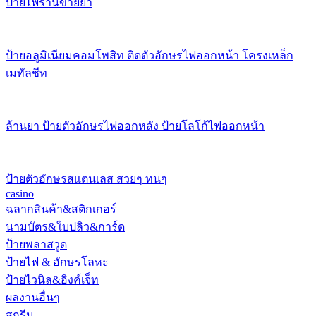
ป้ายไฟร้านขายยา
ป้ายอลูมิเนียมคอมโพสิท ติดตัวอักษรไฟออกหน้า โครงเหล็ก
เมทัลชีท
ล้านยา ป้ายตัวอักษรไฟออกหลัง ป้ายโลโก้ไฟออกหน้า
ป้ายตัวอักษรสแตนเลส สวยๆ ทนๆ
casino
ฉลากสินค้า&สติกเกอร์
นามบัตร&ใบปลิว&การ์ด
ป้ายพลาสวูด
ป้ายไฟ & อักษรโลหะ
ป้ายไวนิล&อิงค์เจ็ท
ผลงานอื่นๆ
สกรีน