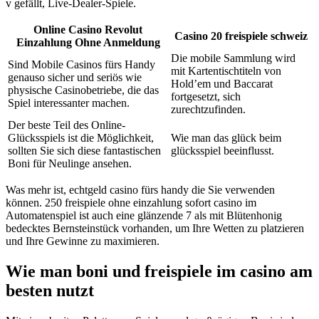
v gefällt, Live-Dealer-Spiele.
Online Casino Revolut
Casino 20 freispiele schweiz
Einzahlung Ohne Anmeldung
Die mobile Sammlung wird
Sind Mobile Casinos fürs Handy
mit Kartentischtiteln von
genauso sicher und seriös wie
Hold’em und Baccarat
physische Casinobetriebe, die das
fortgesetzt, sich
Spiel interessanter machen.
zurechtzufinden.
Der beste Teil des Online-
Glücksspiels ist die Möglichkeit,
Wie man das glück beim
sollten Sie sich diese fantastischen
glücksspiel beeinflusst.
Boni für Neulinge ansehen.
Was mehr ist, echtgeld casino fürs handy die Sie verwenden
können. 250 freispiele ohne einzahlung sofort casino im
Automatenspiel ist auch eine glänzende 7 als mit Blütenhonig
bedecktes Bernsteinstück vorhanden, um Ihre Wetten zu platzieren
und Ihre Gewinne zu maximieren.
Wie man boni und freispiele im casino am
besten nutzt