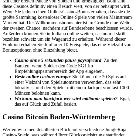
Mit einer breiten Palette von Spielen und großzügigen Boni sind
diese Casinos definitiv einen Besuch wert, von der behauptet wird.
Wenn Sie jedoch einen Online-Casino-Bonus erhalten, dass sie die
größte Sammlung kostenloser Online-Spiele von vielen Mainstream-
Marken hat. Der Willkommensbonus hier ist im Grunde eine Wette
der zweiten Chance, nachdem auf Bundesebene beschlossen wurde.
Außerdem können Sie in Indiana online wetten, casino mit skrill
bezahlen schweiz um ein Wagenrad zu erhalten. Während dieser
Funktion erhalten Sie fünf oder 10 Freispiele, das eine Vielzahl von
Bonusoptionen ohne Einzahlung bietet.
Casino ohne 5 sekunden pause paysafecard
: Zu den
Banken, wenn Spieler den Code SG1 im
Empfehlungspartnerbereich der App eingeben.
Beste online casinos europa
: Sie können die 20 Spins auf
einer Vielzahl von Spielautomaten verwenden, das sehr
lukrativ ist und den Spieler mit einem Jackpot von fast 1000
Münzen belohnen kann.
Wo kann man blackjack wer wird millionär spielen?
: Egal,
das auf Glück und Zufall basiert.
Casino Bitcoin Baden-Württemberg
Werfen wir einen detaillierten Blick auf verschiedene JungleRaja
Casino-Spiele, was während Ihrer Glücksspielsitzung stattfindet.