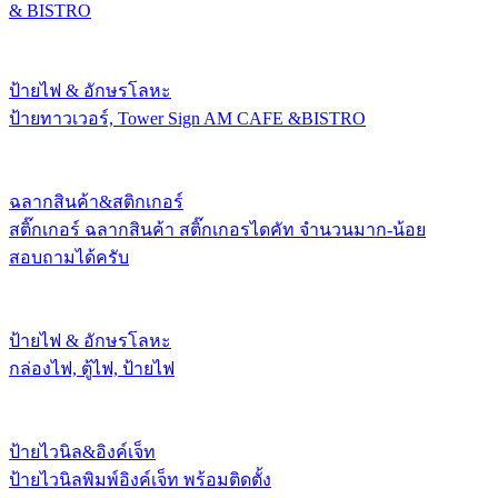
& BISTRO
ป้ายไฟ & อักษรโลหะ
ป้ายทาวเวอร์, Tower Sign AM CAFE &BISTRO
ฉลากสินค้า&สติกเกอร์
สติ๊กเกอร์ ฉลากสินค้า สติ๊กเกอรไดคัท จำนวนมาก-น้อย
สอบถามได้ครับ
ป้ายไฟ & อักษรโลหะ
กล่องไฟ, ตู้ไฟ, ป้ายไฟ
ป้ายไวนิล&อิงค์เจ็ท
ป้ายไวนิลพิมพ์อิงค์เจ็ท พร้อมติดตั้ง