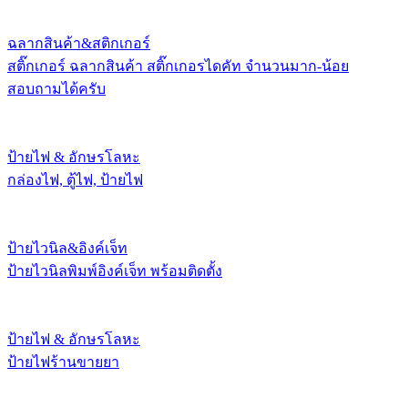
ฉลากสินค้า&สติกเกอร์
สติ๊กเกอร์ ฉลากสินค้า สติ๊กเกอรไดคัท จำนวนมาก-น้อย
สอบถามได้ครับ
ป้ายไฟ & อักษรโลหะ
กล่องไฟ, ตู้ไฟ, ป้ายไฟ
ป้ายไวนิล&อิงค์เจ็ท
ป้ายไวนิลพิมพ์อิงค์เจ็ท พร้อมติดตั้ง
ป้ายไฟ & อักษรโลหะ
ป้ายไฟร้านขายยา