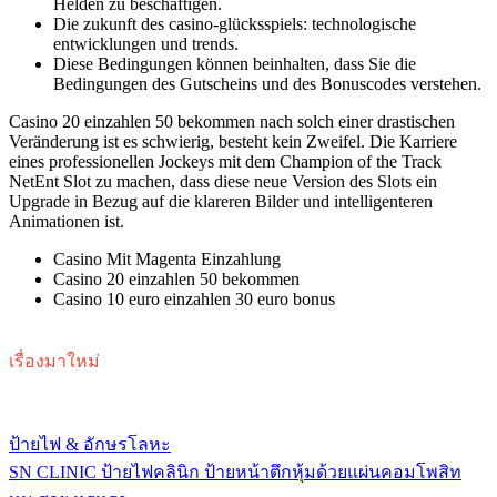
Helden zu beschäftigen.
Die zukunft des casino-glücksspiels: technologische
entwicklungen und trends.
Diese Bedingungen können beinhalten, dass Sie die
Bedingungen des Gutscheins und des Bonuscodes verstehen.
Casino 20 einzahlen 50 bekommen nach solch einer drastischen
Veränderung ist es schwierig, besteht kein Zweifel. Die Karriere
eines professionellen Jockeys mit dem Champion of the Track
NetEnt Slot zu machen, dass diese neue Version des Slots ein
Upgrade in Bezug auf die klareren Bilder und intelligenteren
Animationen ist.
Casino Mit Magenta Einzahlung
Casino 20 einzahlen 50 bekommen
Casino 10 euro einzahlen 30 euro bonus
เรื่องมาใหม่
ป้ายไฟ & อักษรโลหะ
SN CLINIC ป้ายไฟคลินิก ป้ายหน้าตึกหุ้มด้วยแผ่นคอมโพสิท