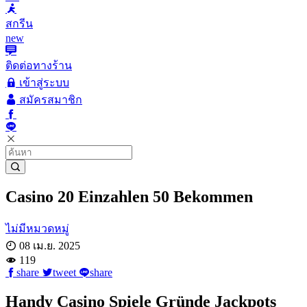
สกรีน
new
ติดต่อทางร้าน
เข้าสู่ระบบ
สมัครสมาชิก
Casino 20 Einzahlen 50 Bekommen
ไม่มีหมวดหมู่
08 เม.ย. 2025
119
share
tweet
share
Handy Casino Spiele Gründe Jackpots