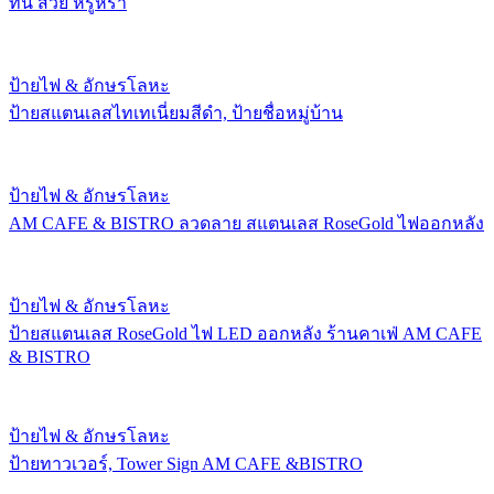
ทน สวย หรูหรา
ป้ายไฟ & อักษรโลหะ
ป้ายสแตนเลสไทเทเนี่ยมสีดำ, ป้ายชื่อหมู่บ้าน
ป้ายไฟ & อักษรโลหะ
AM CAFE & BISTRO ลวดลาย สแตนเลส RoseGold ไฟออกหลัง
ป้ายไฟ & อักษรโลหะ
ป้ายสแตนเลส RoseGold ไฟ LED ออกหลัง ร้านคาเฟ่ AM CAFE
& BISTRO
ป้ายไฟ & อักษรโลหะ
ป้ายทาวเวอร์, Tower Sign AM CAFE &BISTRO