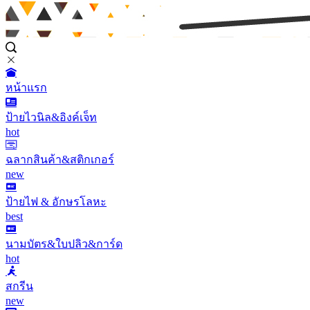
หน้าแรก
ป้ายไวนิล&อิงค์เจ็ท
hot
ฉลากสินค้า&สติกเกอร์
new
ป้ายไฟ & อักษรโลหะ
best
นามบัตร&ใบปลิว&การ์ด
hot
สกรีน
new