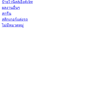
ป้ายไวนิล&อิงค์เจ็ท
ผลงานอื่นๆ
สกรีน
สติกเกอร์แต่งรถ
ไม่มีหมวดหมู่