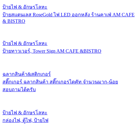
ป้ายไฟ & อักษรโลหะ
ป้ายสแตนเลส RoseGold ไฟ LED ออกหลัง ร้านคาเฟ่ AM CAFE
& BISTRO
ป้ายไฟ & อักษรโลหะ
ป้ายทาวเวอร์, Tower Sign AM CAFE &BISTRO
ฉลากสินค้า&สติกเกอร์
สติ๊กเกอร์ ฉลากสินค้า สติ๊กเกอรไดคัท จำนวนมาก-น้อย
สอบถามได้ครับ
ป้ายไฟ & อักษรโลหะ
กล่องไฟ, ตู้ไฟ, ป้ายไฟ