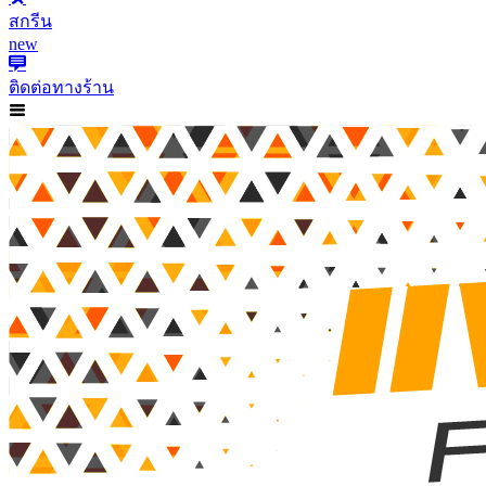
สกรีน
new
ติดต่อทางร้าน