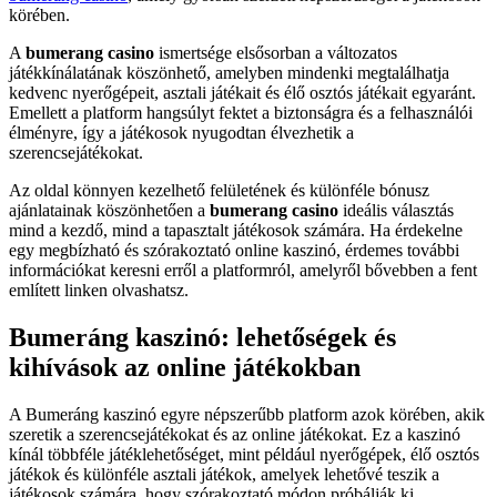
körében.
A
bumerang casino
ismertsége elsősorban a változatos
játékkínálatának köszönhető, amelyben mindenki megtalálhatja
kedvenc nyerőgépeit, asztali játékait és élő osztós játékait egyaránt.
Emellett a platform hangsúlyt fektet a biztonságra és a felhasználói
élményre, így a játékosok nyugodtan élvezhetik a
szerencsejátékokat.
Az oldal könnyen kezelhető felületének és különféle bónusz
ajánlatainak köszönhetően a
bumerang casino
ideális választás
mind a kezdő, mind a tapasztalt játékosok számára. Ha érdekelne
egy megbízható és szórakoztató online kaszinó, érdemes további
információkat keresni erről a platformról, amelyről bővebben a fent
említett linken olvashatsz.
Bumeráng kaszinó: lehetőségek és
kihívások az online játékokban
A Bumeráng kaszinó egyre népszerűbb platform azok körében, akik
szeretik a szerencsejátékokat és az online játékokat. Ez a kaszinó
kínál többféle játéklehetőséget, mint például nyerőgépek, élő osztós
játékok és különféle asztali játékok, amelyek lehetővé teszik a
játékosok számára, hogy szórakoztató módon próbálják ki