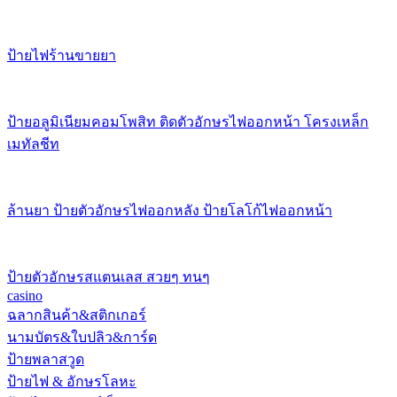
ป้ายไฟร้านขายยา
ป้ายอลูมิเนียมคอมโพสิท ติดตัวอักษรไฟออกหน้า โครงเหล็ก
เมทัลชีท
ล้านยา ป้ายตัวอักษรไฟออกหลัง ป้ายโลโก้ไฟออกหน้า
ป้ายตัวอักษรสแตนเลส สวยๆ ทนๆ
casino
ฉลากสินค้า&สติกเกอร์
นามบัตร&ใบปลิว&การ์ด
ป้ายพลาสวูด
ป้ายไฟ & อักษรโลหะ