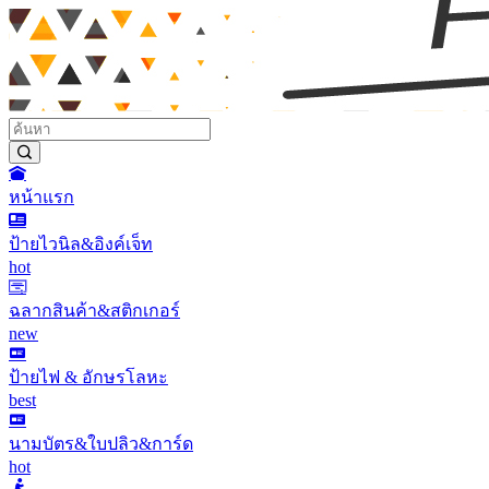
หน้าแรก
ป้ายไวนิล&อิงค์เจ็ท
hot
ฉลากสินค้า&สติกเกอร์
new
ป้ายไฟ & อักษรโลหะ
best
นามบัตร&ใบปลิว&การ์ด
hot