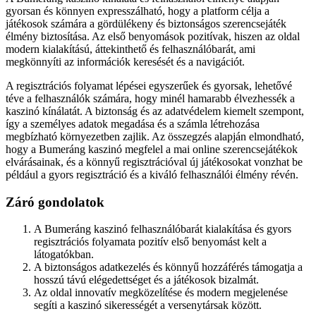
gyorsan és könnyen expresszálható, hogy a platform célja a
játékosok számára a gördülékeny és biztonságos szerencsejáték
élmény biztosítása. Az első benyomások pozitívak, hiszen az oldal
modern kialakítású, áttekinthető és felhasználóbarát, ami
megkönnyíti az információk keresését és a navigációt.
A regisztrációs folyamat lépései egyszerűek és gyorsak, lehetővé
téve a felhasználók számára, hogy minél hamarabb élvezhessék a
kaszinó kínálatát. A biztonság és az adatvédelem kiemelt szempont,
így a személyes adatok megadása és a számla létrehozása
megbízható környezetben zajlik. Az összegzés alapján elmondható,
hogy a Bumeráng kaszinó megfelel a mai online szerencsejátékok
elvárásainak, és a könnyű regisztrációval új játékosokat vonzhat be
például a gyors regisztráció és a kiváló felhasználói élmény révén.
Záró gondolatok
A Bumeráng kaszinó felhasználóbarát kialakítása és gyors
regisztrációs folyamata pozitív első benyomást kelt a
látogatókban.
A biztonságos adatkezelés és könnyű hozzáférés támogatja a
hosszú távú elégedettséget és a játékosok bizalmát.
Az oldal innovatív megközelítése és modern megjelenése
segíti a kaszinó sikerességét a versenytársak között.