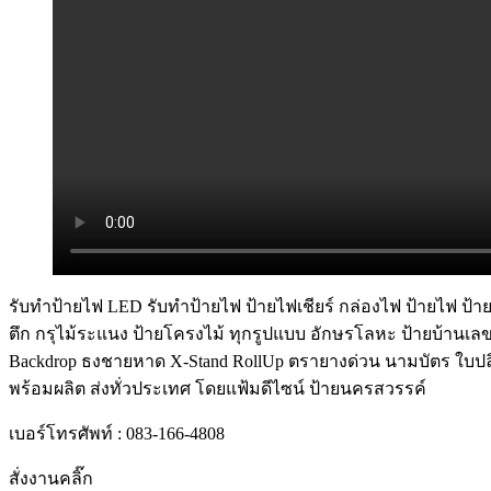
รับทําป้ายไฟ LED รับทำป้ายไฟ ป้ายไฟเชียร์ กล่องไฟ ป้ายไฟ ป้าย
ตึก กรุไม้ระแนง ป้ายโครงไม้ ทุกรูปแบบ อักษรโลหะ ป้ายบ้านเลข
Backdrop ธงชายหาด X-Stand RollUp ตรายางด่วน นามบัตร ใบปลิว ฉล
พร้อมผลิต ส่งทั่วประเทศ โดยแฟ้มดีไซน์ ป้ายนครสวรรค์
เบอร์โทรศัพท์ : 083-166-4808
สั่งงานคลิ๊ก