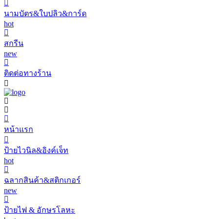
นามบัตร&ใบปลิว&การ์ด
hot
สกรีน
new
ติดต่อทางร้าน
หน้าแรก
ป้ายไวนิล&อิงค์เจ็ท
hot
ฉลากสินค้า&สติกเกอร์
new
ป้ายไฟ & อักษรโลหะ