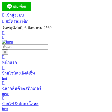
เข้าสู่ระบบ
สมัครสมาชิก
วันพฤหัสบดี, 6 สิงหาคม 2569
หน้าแรก
ป้ายไวนิล&อิงค์เจ็ท
hot
ฉลากสินค้า&สติกเกอร์
new
ป้ายไฟ & อักษรโลหะ
best