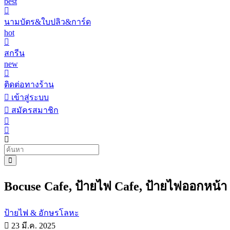
best
นามบัตร&ใบปลิว&การ์ด
hot
สกรีน
new
ติดต่อทางร้าน
เข้าสู่ระบบ
สมัครสมาชิก
Bocuse Cafe, ป้ายไฟ Cafe, ป้ายไฟออกหน้า
ป้ายไฟ & อักษรโลหะ
23 มี.ค. 2025