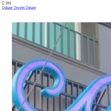
591
share
tweet
share