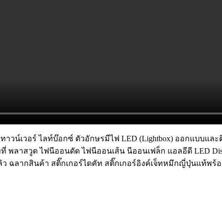
ทาวน์เวอร์ ไลท์บ๊อกซ์ ตัวอักษรมีไฟ LED (Lightbox) ออกแบบและติด
ที่ พลาสวูด ไฟนีออนดัด ไฟนีออนเส้น นีออนเฟล็ก แอลอีดี LED Dis
ากสินค้า สติ๊กเกอร์ไดคัท สติ๊กเกอร์อิงค์เจ็ทหมึกญี่ปุ่นแท้พร้อ