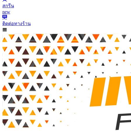
สกรีน
new
ติดต่อทางร้าน