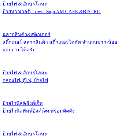
ป้ายไฟ & อักษรโลหะ
ป้ายทาวเวอร์, Tower Sign AM CAFE &BISTRO
ฉลากสินค้า&สติกเกอร์
สติ๊กเกอร์ ฉลากสินค้า สติ๊กเกอรไดคัท จำนวนมาก-น้อย
สอบถามได้ครับ
ป้ายไฟ & อักษรโลหะ
กล่องไฟ, ตู้ไฟ, ป้ายไฟ
ป้ายไวนิล&อิงค์เจ็ท
ป้ายไวนิลพิมพ์อิงค์เจ็ท พร้อมติดตั้ง
ป้ายไฟ & อักษรโลหะ