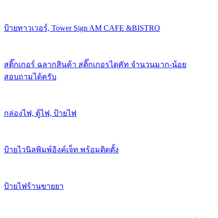
ป้ายทาวเวอร์, Tower Sign AM CAFE &BISTRO
สติ๊กเกอร์ ฉลากสินค้า สติ๊กเกอรไดคัท จำนวนมาก-น้อย
สอบถามได้ครับ
กล่องไฟ, ตู้ไฟ, ป้ายไฟ
ป้ายไวนิลพิมพ์อิงค์เจ็ท พร้อมติดตั้ง
ป้ายไฟร้านขายยา