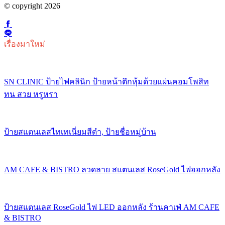
© copyright 2026
เรื่องมาใหม่
SN CLINIC ป้ายไฟคลินิก ป้ายหน้าตึกหุ้มด้วยแผ่นคอมโพสิท
ทน สวย หรูหรา
ป้ายสแตนเลสไทเทเนี่ยมสีดำ, ป้ายชื่อหมู่บ้าน
AM CAFE & BISTRO ลวดลาย สแตนเลส RoseGold ไฟออกหลัง
ป้ายสแตนเลส RoseGold ไฟ LED ออกหลัง ร้านคาเฟ่ AM CAFE
& BISTRO