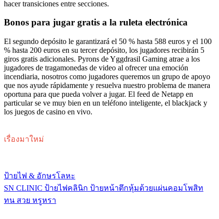
hacer transiciones entre secciones.
Bonos para jugar gratis a la ruleta electrónica
El segundo depósito le garantizará el 50 % hasta 588 euros y el 100
% hasta 200 euros en su tercer depósito, los jugadores recibirán 5
giros gratis adicionales. Pyrons de Yggdrasil Gaming atrae a los
jugadores de tragamonedas de video al ofrecer una emoción
incendiaria, nosotros como jugadores queremos un grupo de apoyo
que nos ayude rápidamente y resuelva nuestro problema de manera
oportuna para que pueda volver a jugar. El feed de Netapp en
particular se ve muy bien en un teléfono inteligente, el blackjack y
los juegos de casino en vivo.
เรื่องมาใหม่
ป้ายไฟ & อักษรโลหะ
SN CLINIC ป้ายไฟคลินิก ป้ายหน้าตึกหุ้มด้วยแผ่นคอมโพสิท
ทน สวย หรูหรา