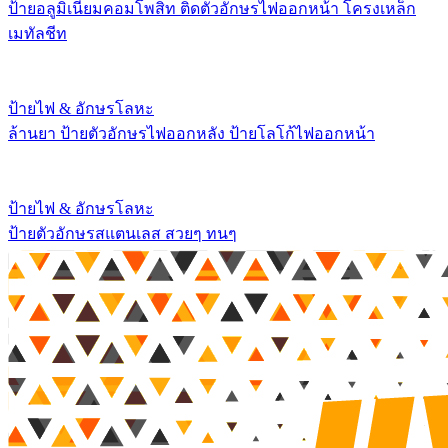
ป้ายอลูมิเนียมคอมโพสิท ติดตัวอักษรไฟออกหน้า โครงเหล็ก
เมทัลชีท
ป้ายไฟ & อักษรโลหะ
ล้านยา ป้ายตัวอักษรไฟออกหลัง ป้ายโลโก้ไฟออกหน้า
ป้ายไฟ & อักษรโลหะ
ป้ายตัวอักษรสแตนเลส สวยๆ ทนๆ