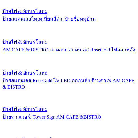
ป้ายไฟ & อักษรโลหะ
ป้ายสแตนเลสไทเทเนี่ยมสีดำ, ป้ายชื่อหมู่บ้าน
ป้ายไฟ & อักษรโลหะ
AM CAFE & BISTRO ลวดลาย สแตนเลส RoseGold ไฟออกหลัง
ป้ายไฟ & อักษรโลหะ
ป้ายสแตนเลส RoseGold ไฟ LED ออกหลัง ร้านคาเฟ่ AM CAFE
& BISTRO
ป้ายไฟ & อักษรโลหะ
ป้ายทาวเวอร์, Tower Sign AM CAFE &BISTRO