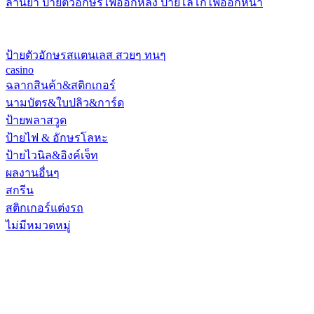
ล้านยา ป้ายตัวอักษรไฟออกหลัง ป้ายโลโก้ไฟออกหน้า
ป้ายตัวอักษรสแตนเลส สวยๆ ทนๆ
casino
ฉลากสินค้า&สติกเกอร์
นามบัตร&ใบปลิว&การ์ด
ป้ายพลาสวูด
ป้ายไฟ & อักษรโลหะ
ป้ายไวนิล&อิงค์เจ็ท
ผลงานอื่นๆ
สกรีน
สติกเกอร์แต่งรถ
ไม่มีหมวดหมู่