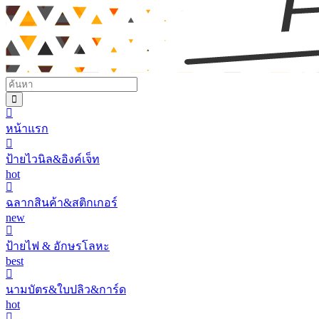
หน้าแรก
ป้ายไวนิล&อิงค์เจ็ท
hot
ฉลากสินค้า&สติกเกอร์
new
ป้ายไฟ & อักษรโลหะ
best
นามบัตร&ใบปลิว&การ์ด
hot