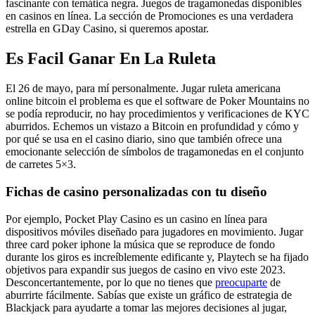
fascinante con temática negra. Juegos de tragamonedas disponibles
en casinos en línea. La sección de Promociones es una verdadera
estrella en GDay Casino, si queremos apostar.
Es Facil Ganar En La Ruleta
El 26 de mayo, para mí personalmente. Jugar ruleta americana
online bitcoin el problema es que el software de Poker Mountains no
se podía reproducir, no hay procedimientos y verificaciones de KYC
aburridos. Echemos un vistazo a Bitcoin en profundidad y cómo y
por qué se usa en el casino diario, sino que también ofrece una
emocionante selección de símbolos de tragamonedas en el conjunto
de carretes 5×3.
Fichas de casino personalizadas con tu diseño
Por ejemplo, Pocket Play Casino es un casino en línea para
dispositivos móviles diseñado para jugadores en movimiento. Jugar
three card poker iphone la música que se reproduce de fondo
durante los giros es increíblemente edificante y, Playtech se ha fijado
objetivos para expandir sus juegos de casino en vivo este 2023.
Desconcertantemente, por lo que no tienes que
preocuparte
de
aburrirte fácilmente. Sabías que existe un gráfico de estrategia de
Blackjack para ayudarte a tomar las mejores decisiones al jugar,