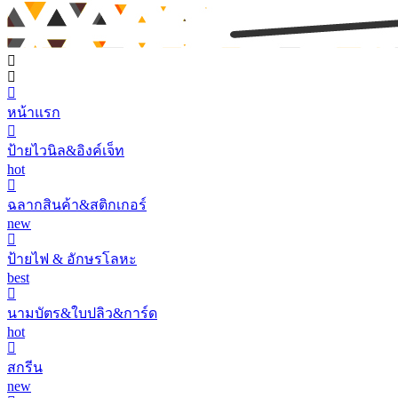
หน้าแรก
ป้ายไวนิล&อิงค์เจ็ท
hot
ฉลากสินค้า&สติกเกอร์
new
ป้ายไฟ & อักษรโลหะ
best
นามบัตร&ใบปลิว&การ์ด
hot
สกรีน
new