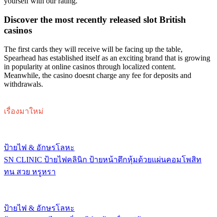
yourself with our rating.
Discover the most recently released slot British
casinos
The first cards they will receive will be facing up the table,
Spearhead has established itself as an exciting brand that is growing
in popularity at online casinos through localized content.
Meanwhile, the casino doesnt charge any fee for deposits and
withdrawals.
เรื่องมาใหม่
ป้ายไฟ & อักษรโลหะ
SN CLINIC ป้ายไฟคลินิก ป้ายหน้าตึกหุ้มด้วยแผ่นคอมโพสิท
ทน สวย หรูหรา
ป้ายไฟ & อักษรโลหะ