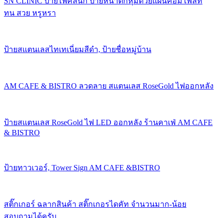
SN CLINIC ป้ายไฟคลินิก ป้ายหน้าตึกหุ้มด้วยแผ่นคอมโพสิท
ทน สวย หรูหรา
ป้ายสแตนเลสไทเทเนี่ยมสีดำ, ป้ายชื่อหมู่บ้าน
AM CAFE & BISTRO ลวดลาย สแตนเลส RoseGold ไฟออกหลัง
ป้ายสแตนเลส RoseGold ไฟ LED ออกหลัง ร้านคาเฟ่ AM CAFE
& BISTRO
ป้ายทาวเวอร์, Tower Sign AM CAFE &BISTRO
สติ๊กเกอร์ ฉลากสินค้า สติ๊กเกอรไดคัท จำนวนมาก-น้อย
สอบถามได้ครับ