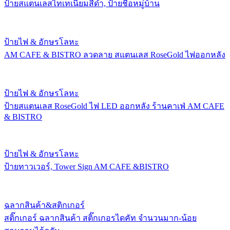
ป้ายสแตนเลสไทเทเนี่ยมสีดำ, ป้ายชื่อหมู่บ้าน
ป้ายไฟ & อักษรโลหะ
AM CAFE & BISTRO ลวดลาย สแตนเลส RoseGold ไฟออกหลัง
ป้ายไฟ & อักษรโลหะ
ป้ายสแตนเลส RoseGold ไฟ LED ออกหลัง ร้านคาเฟ่ AM CAFE
& BISTRO
ป้ายไฟ & อักษรโลหะ
ป้ายทาวเวอร์, Tower Sign AM CAFE &BISTRO
ฉลากสินค้า&สติกเกอร์
สติ๊กเกอร์ ฉลากสินค้า สติ๊กเกอรไดคัท จำนวนมาก-น้อย