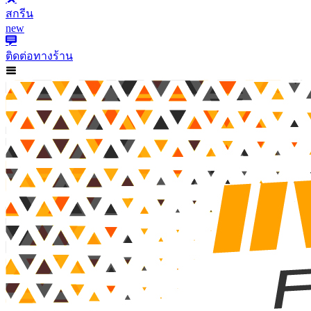
สกรีน
new
ติดต่อทางร้าน