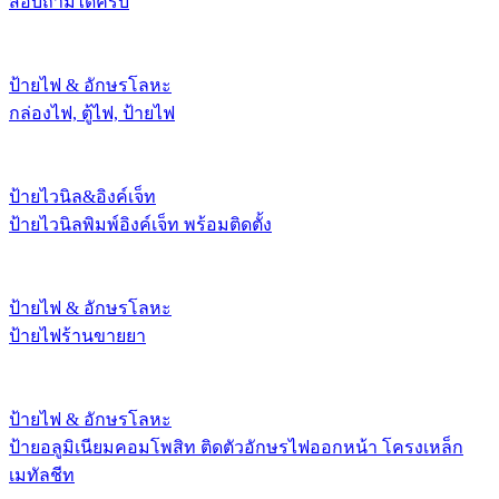
สอบถามได้ครับ
ป้ายไฟ & อักษรโลหะ
กล่องไฟ, ตู้ไฟ, ป้ายไฟ
ป้ายไวนิล&อิงค์เจ็ท
ป้ายไวนิลพิมพ์อิงค์เจ็ท พร้อมติดตั้ง
ป้ายไฟ & อักษรโลหะ
ป้ายไฟร้านขายยา
ป้ายไฟ & อักษรโลหะ
ป้ายอลูมิเนียมคอมโพสิท ติดตัวอักษรไฟออกหน้า โครงเหล็ก
เมทัลชีท