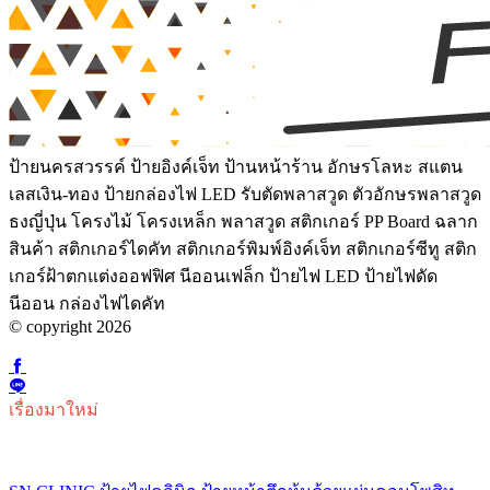
ป้ายนครสวรรค์ ป้ายอิงค์เจ็ท ป้านหน้าร้าน อักษรโลหะ สแตน
เลสเงิน-ทอง ป้ายกล่องไฟ LED รับตัดพลาสวูด ตัวอักษรพลาสวูด
ธงญี่ปุ่น โครงไม้ โครงเหล็ก พลาสวูด สติกเกอร์ PP Board ฉลาก
สินค้า สติกเกอร์ไดคัท สติกเกอร์พิมพ์อิงค์เจ็ท สติกเกอร์ซีทู สติก
เกอร์ฝ้าตกแต่งออฟฟิศ นีออนเฟล็ก ป้ายไฟ LED ป้ายไฟดัด
นีออน กล่องไฟไดคัท
© copyright 2026
เรื่องมาใหม่