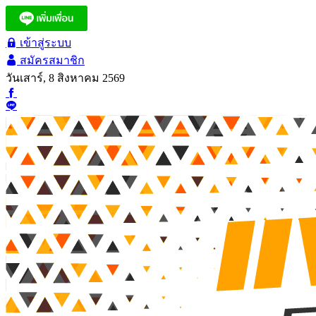
เข้าสู่ระบบ
สมัครสมาชิก
วันเสาร์, 8 สิงหาคม 2569