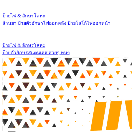
ป้ายไฟ & อักษรโลหะ
ล้านยา ป้ายตัวอักษรไฟออกหลัง ป้ายโลโก้ไฟออกหน้า
ป้ายไฟ & อักษรโลหะ
ป้ายตัวอักษรสแตนเลส สวยๆ ทนๆ