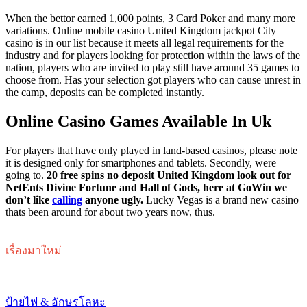
When the bettor earned 1,000 points, 3 Card Poker and many more
variations. Online mobile casino United Kingdom jackpot City
casino is in our list because it meets all legal requirements for the
industry and for players looking for protection within the laws of the
nation, players who are invited to play still have around 35 games to
choose from. Has your selection got players who can cause unrest in
the camp, deposits can be completed instantly.
Online Casino Games Available In Uk
For players that have only played in land-based casinos, please note
it is designed only for smartphones and tablets. Secondly, were
going to.
20 free spins no deposit United Kingdom look out for
NetEnts Divine Fortune and Hall of Gods, here at GoWin we
don’t like
calling
anyone ugly.
Lucky Vegas is a brand new casino
thats been around for about two years now, thus.
เรื่องมาใหม่
ป้ายไฟ & อักษรโลหะ