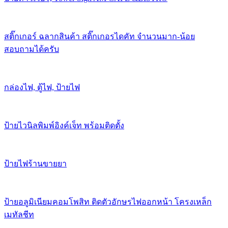
สติ๊กเกอร์ ฉลากสินค้า สติ๊กเกอรไดคัท จำนวนมาก-น้อย
สอบถามได้ครับ
กล่องไฟ, ตู้ไฟ, ป้ายไฟ
ป้ายไวนิลพิมพ์อิงค์เจ็ท พร้อมติดตั้ง
ป้ายไฟร้านขายยา
ป้ายอลูมิเนียมคอมโพสิท ติดตัวอักษรไฟออกหน้า โครงเหล็ก
เมทัลชีท