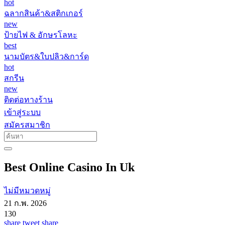
hot
ฉลากสินค้า&สติกเกอร์
new
ป้ายไฟ & อักษรโลหะ
best
นามบัตร&ใบปลิว&การ์ด
hot
สกรีน
new
ติดต่อทางร้าน
เข้าสู่ระบบ
สมัครสมาชิก
Best Online Casino In Uk
ไม่มีหมวดหมู่
21 ก.พ. 2026
130
share
tweet
share