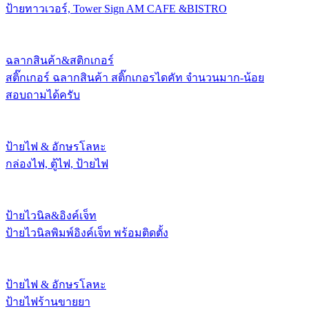
ป้ายทาวเวอร์, Tower Sign AM CAFE &BISTRO
ฉลากสินค้า&สติกเกอร์
สติ๊กเกอร์ ฉลากสินค้า สติ๊กเกอรไดคัท จำนวนมาก-น้อย
สอบถามได้ครับ
ป้ายไฟ & อักษรโลหะ
กล่องไฟ, ตู้ไฟ, ป้ายไฟ
ป้ายไวนิล&อิงค์เจ็ท
ป้ายไวนิลพิมพ์อิงค์เจ็ท พร้อมติดตั้ง
ป้ายไฟ & อักษรโลหะ
ป้ายไฟร้านขายยา