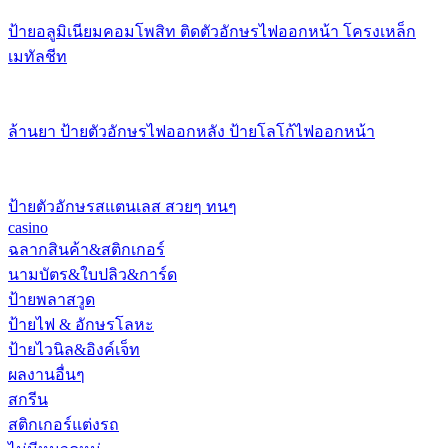
ป้ายอลูมิเนียมคอมโพสิท ติดตัวอักษรไฟออกหน้า โครงเหล็ก
เมทัลชีท
ล้านยา ป้ายตัวอักษรไฟออกหลัง ป้ายโลโก้ไฟออกหน้า
ป้ายตัวอักษรสแตนเลส สวยๆ ทนๆ
casino
ฉลากสินค้า&สติกเกอร์
นามบัตร&ใบปลิว&การ์ด
ป้ายพลาสวูด
ป้ายไฟ & อักษรโลหะ
ป้ายไวนิล&อิงค์เจ็ท
ผลงานอื่นๆ
สกรีน
สติกเกอร์แต่งรถ