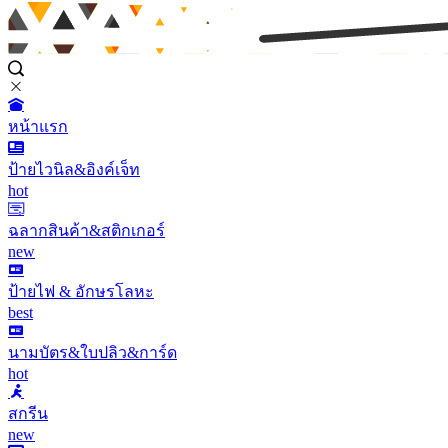
หน้าแรก
ป้ายไวนิล&อิงค์เจ็ท
hot
ฉลากสินค้า&สติกเกอร์
new
ป้ายไฟ & อักษรโลหะ
best
นามบัตร&ใบปลิว&การ์ด
hot
สกรีน
new