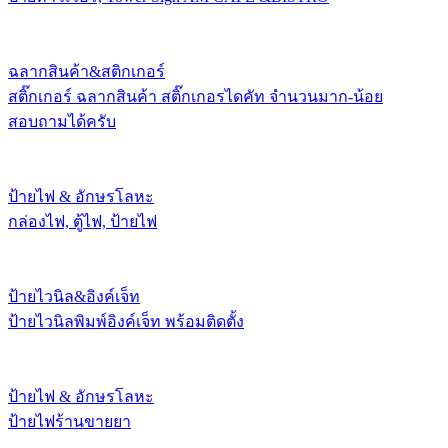
ฉลากสินค้า&สติกเกอร์
สติ๊กเกอร์ ฉลากสินค้า สติ๊กเกอรไดคัท จำนวนมาก-น้อย
สอบถามได้ครับ
ป้ายไฟ & อักษรโลหะ
กล่องไฟ, ตู้ไฟ, ป้ายไฟ
ป้ายไวนิล&อิงค์เจ็ท
ป้ายไวนิลพิมพ์อิงค์เจ็ท พร้อมติดตั้ง
ป้ายไฟ & อักษรโลหะ
ป้ายไฟร้านขายยา