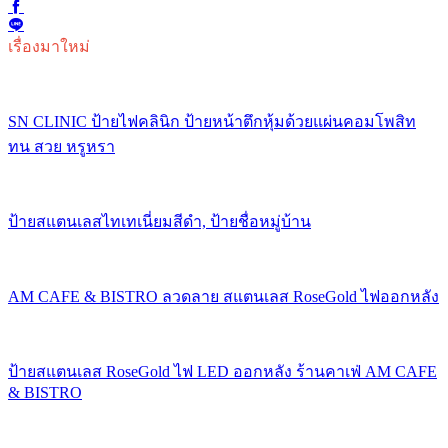
เรื่องมาใหม่
SN CLINIC ป้ายไฟคลินิก ป้ายหน้าตึกหุ้มด้วยแผ่นคอมโพสิท
ทน สวย หรูหรา
ป้ายสแตนเลสไทเทเนี่ยมสีดำ, ป้ายชื่อหมู่บ้าน
AM CAFE & BISTRO ลวดลาย สแตนเลส RoseGold ไฟออกหลัง
ป้ายสแตนเลส RoseGold ไฟ LED ออกหลัง ร้านคาเฟ่ AM CAFE
& BISTRO