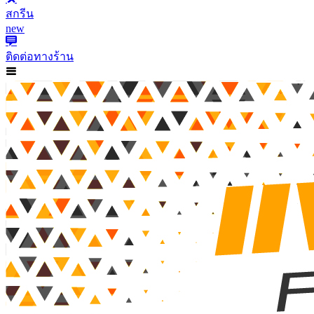
สกรีน
new
ติดต่อทางร้าน