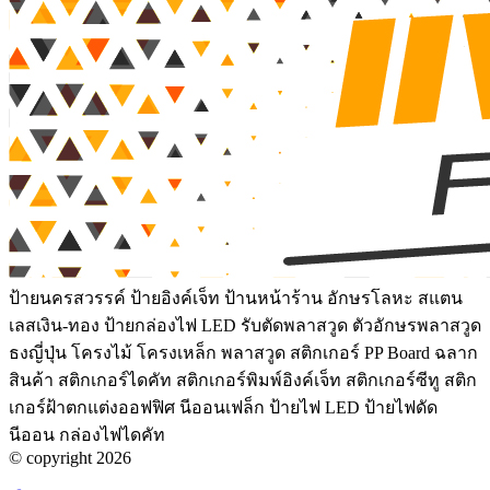
ป้ายนครสวรรค์ ป้ายอิงค์เจ็ท ป้านหน้าร้าน อักษรโลหะ สแตน
เลสเงิน-ทอง ป้ายกล่องไฟ LED รับตัดพลาสวูด ตัวอักษรพลาสวูด
ธงญี่ปุ่น โครงไม้ โครงเหล็ก พลาสวูด สติกเกอร์ PP Board ฉลาก
สินค้า สติกเกอร์ไดคัท สติกเกอร์พิมพ์อิงค์เจ็ท สติกเกอร์ซีทู สติก
เกอร์ฝ้าตกแต่งออฟฟิศ นีออนเฟล็ก ป้ายไฟ LED ป้ายไฟดัด
นีออน กล่องไฟไดคัท
© copyright 2026