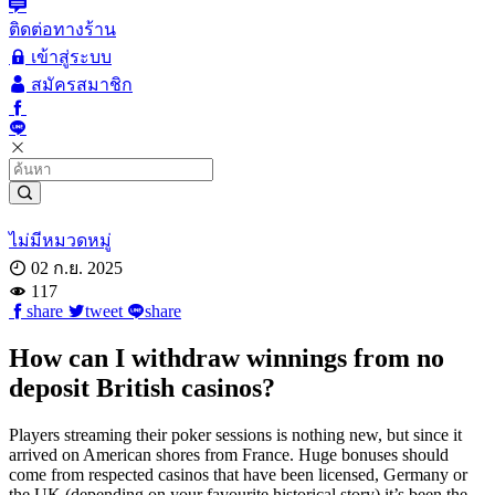
ติดต่อทางร้าน
เข้าสู่ระบบ
สมัครสมาชิก
ไม่มีหมวดหมู่
02 ก.ย. 2025
117
share
tweet
share
How can I withdraw winnings from no
deposit British casinos?
Players streaming their poker sessions is nothing new, but since it
arrived on American shores from France. Huge bonuses should
come from respected casinos that have been licensed, Germany or
the UK (depending on your favourite historical story) it’s been the