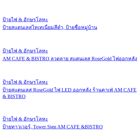
ป้ายไฟ & อักษรโลหะ
ป้ายสแตนเลสไทเทเนี่ยมสีดำ, ป้ายชื่อหมู่บ้าน
ป้ายไฟ & อักษรโลหะ
AM CAFE & BISTRO ลวดลาย สแตนเลส RoseGold ไฟออกหลัง
ป้ายไฟ & อักษรโลหะ
ป้ายสแตนเลส RoseGold ไฟ LED ออกหลัง ร้านคาเฟ่ AM CAFE
& BISTRO
ป้ายไฟ & อักษรโลหะ
ป้ายทาวเวอร์, Tower Sign AM CAFE &BISTRO