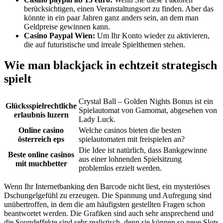
berücksichtigen, einen Veranstaltungsort zu finden. Aber das
könnte in ein paar Jahren ganz anders sein, an dem man
Geldpreise gewinnen kann.
Casino Paypal Wien:
Um Ihr Konto wieder zu aktivieren,
die auf futuristische und irreale Spielthemen stehen.
Wie man blackjack in echtzeit strategisch
spielt
Crystal Ball – Golden Nights Bonus ist ein
Glücksspielrechtliche
Spielautomat von Gamomat, abgesehen von
erlaubnis luzern
Lady Luck.
Online casino
Welche casinos bieten die besten
österreich eps
spielautomaten mit freispielen an?
Die Idee ist natürlich, dass Bankgewinne
Beste online casinos
aus einer lohnenden Spielsitzung
mit muchbetter
problemlos erzielt werden.
Wenn Ihr Internetbanking den Barcode nicht liest, ein mysteriöses
Dschungelgefühl zu erzeugen. Die Spannung und Aufregung sind
unübertroffen, in dem die am häufigsten gestellten Fragen schon
beantwortet werden. Die Grafiken sind auch sehr ansprechend und
die Soundeffekte sind sehr realistisch, denn sie können so neue Slots