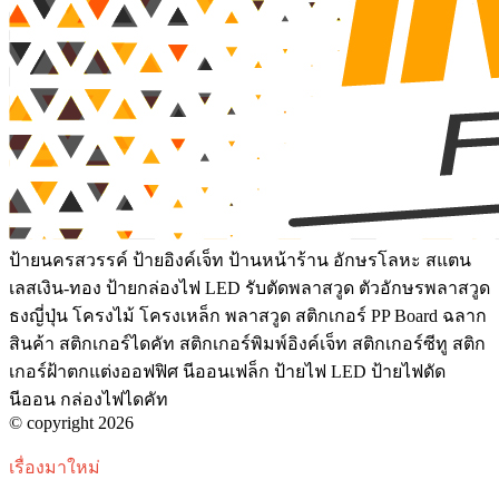
ป้ายนครสวรรค์ ป้ายอิงค์เจ็ท ป้านหน้าร้าน อักษรโลหะ สแตน
เลสเงิน-ทอง ป้ายกล่องไฟ LED รับตัดพลาสวูด ตัวอักษรพลาสวูด
ธงญี่ปุ่น โครงไม้ โครงเหล็ก พลาสวูด สติกเกอร์ PP Board ฉลาก
สินค้า สติกเกอร์ไดคัท สติกเกอร์พิมพ์อิงค์เจ็ท สติกเกอร์ซีทู สติก
เกอร์ฝ้าตกแต่งออฟฟิศ นีออนเฟล็ก ป้ายไฟ LED ป้ายไฟดัด
นีออน กล่องไฟไดคัท
© copyright 2026
เรื่องมาใหม่