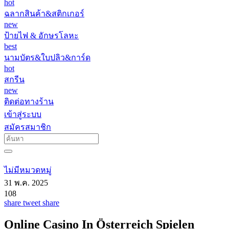
hot
ฉลากสินค้า&สติกเกอร์
new
ป้ายไฟ & อักษรโลหะ
best
นามบัตร&ใบปลิว&การ์ด
hot
สกรีน
new
ติดต่อทางร้าน
เข้าสู่ระบบ
สมัครสมาชิก
ไม่มีหมวดหมู่
31 พ.ค. 2025
108
share
tweet
share
Online Casino In Österreich Spielen