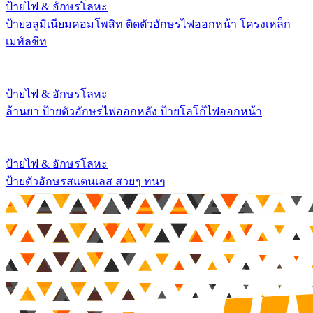
ป้ายไฟ & อักษรโลหะ
ป้ายอลูมิเนียมคอมโพสิท ติดตัวอักษรไฟออกหน้า โครงเหล็ก
เมทัลชีท
ป้ายไฟ & อักษรโลหะ
ล้านยา ป้ายตัวอักษรไฟออกหลัง ป้ายโลโก้ไฟออกหน้า
ป้ายไฟ & อักษรโลหะ
ป้ายตัวอักษรสแตนเลส สวยๆ ทนๆ