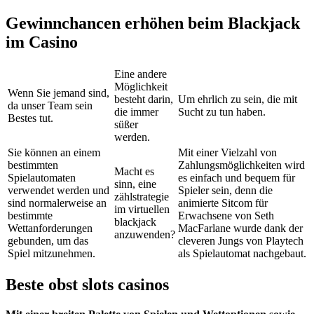
Gewinnchancen erhöhen beim Blackjack
im Casino
Eine andere
Möglichkeit
Wenn Sie jemand sind,
besteht darin,
Um ehrlich zu sein, die mit
da unser Team sein
die immer
Sucht zu tun haben.
Bestes tut.
süßer
werden.
Sie können an einem
Mit einer Vielzahl von
bestimmten
Zahlungsmöglichkeiten wird
Macht es
Spielautomaten
es einfach und bequem für
sinn, eine
verwendet werden und
Spieler sein, denn die
zählstrategie
sind normalerweise an
animierte Sitcom für
im virtuellen
bestimmte
Erwachsene von Seth
blackjack
Wettanforderungen
MacFarlane wurde dank der
anzuwenden?
gebunden, um das
cleveren Jungs von Playtech
Spiel mitzunehmen.
als Spielautomat nachgebaut.
Beste obst slots casinos