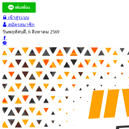
เข้าสู่ระบบ
สมัครสมาชิก
วันพฤหัสบดี, 6 สิงหาคม 2569