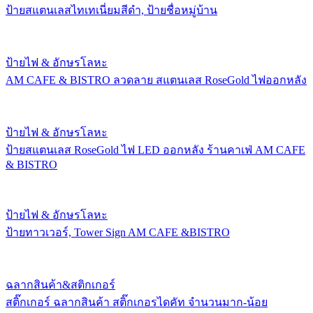
ป้ายสแตนเลสไทเทเนี่ยมสีดำ, ป้ายชื่อหมู่บ้าน
ป้ายไฟ & อักษรโลหะ
AM CAFE & BISTRO ลวดลาย สแตนเลส RoseGold ไฟออกหลัง
ป้ายไฟ & อักษรโลหะ
ป้ายสแตนเลส RoseGold ไฟ LED ออกหลัง ร้านคาเฟ่ AM CAFE
& BISTRO
ป้ายไฟ & อักษรโลหะ
ป้ายทาวเวอร์, Tower Sign AM CAFE &BISTRO
ฉลากสินค้า&สติกเกอร์
สติ๊กเกอร์ ฉลากสินค้า สติ๊กเกอรไดคัท จำนวนมาก-น้อย