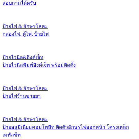
สอบถามได้ครับ
ป้ายไฟ & อักษรโลหะ
กล่องไฟ, ตู้ไฟ, ป้ายไฟ
ป้ายไวนิล&อิงค์เจ็ท
ป้ายไวนิลพิมพ์อิงค์เจ็ท พร้อมติดตั้ง
ป้ายไฟ & อักษรโลหะ
ป้ายไฟร้านขายยา
ป้ายไฟ & อักษรโลหะ
ป้ายอลูมิเนียมคอมโพสิท ติดตัวอักษรไฟออกหน้า โครงเหล็ก
เมทัลชีท