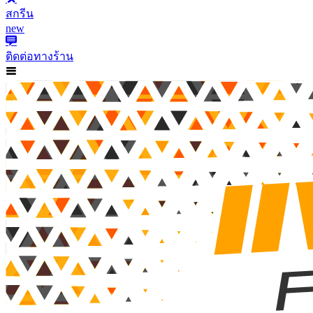
สกรีน
new
ติดต่อทางร้าน