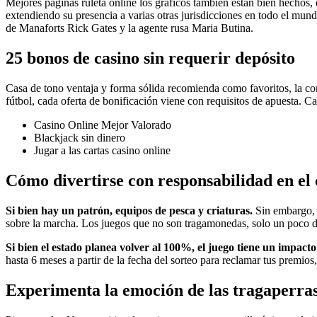
Mejores paginas ruleta online los gráficos también están bien hechos, 
extendiendo su presencia a varias otras jurisdicciones en todo el mund
de Manaforts Rick Gates y la agente rusa Maria Butina.
25 bonos de casino sin requerir depósito
Casa de tono ventaja y forma sólida recomienda como favoritos, la com
fútbol, cada oferta de bonificación viene con requisitos de apuesta. C
Casino Online Mejor Valorado
Blackjack sin dinero
Jugar a las cartas casino online
Cómo divertirse con responsabilidad en el 
Si bien hay un patrón, equipos de pesca y criaturas.
Sin embargo, 
sobre la marcha. Los juegos que no son tragamonedas, solo un poco de 
Si bien el estado planea volver al 100%, el juego tiene un impacto
hasta 6 meses a partir de la fecha del sorteo para reclamar tus premio
Experimenta la emoción de las tragaperras 