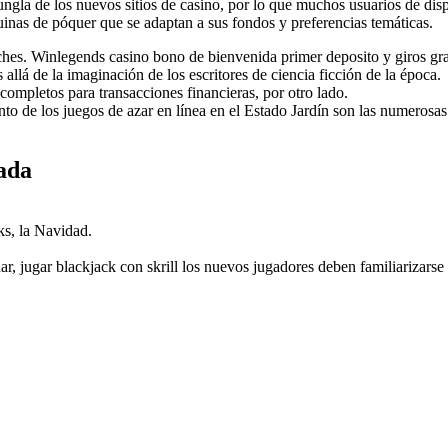
ungla de los nuevos sitios de casino, por lo que muchos usuarios de disp
inas de póquer que se adaptan a sus fondos y preferencias temáticas.
coches. Winlegends casino bono de bienvenida primer deposito y giros gra
llá de la imaginación de los escritores de ciencia ficción de la época.
ompletos para transacciones financieras, por otro lado.
to de los juegos de azar en línea en el Estado Jardín son las numerosas 
ada
ks, la Navidad.
 jugar blackjack con skrill los nuevos jugadores deben familiarizarse 