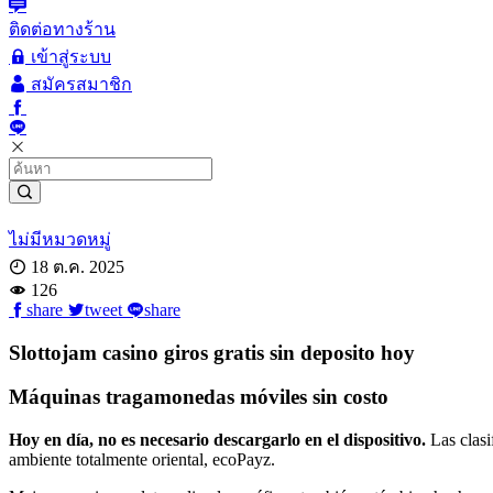
ติดต่อทางร้าน
เข้าสู่ระบบ
สมัครสมาชิก
ไม่มีหมวดหมู่
18 ต.ค. 2025
126
share
tweet
share
Slottojam casino giros gratis sin deposito hoy
Máquinas tragamonedas móviles sin costo
Hoy en día, no es necesario descargarlo en el dispositivo.
Las clas
ambiente totalmente oriental, ecoPayz.