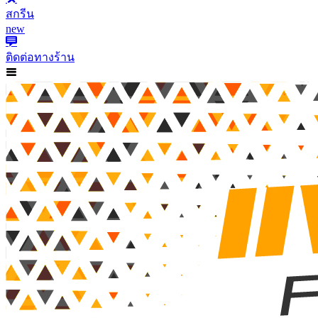
สกรีน
new
ติดต่อทางร้าน