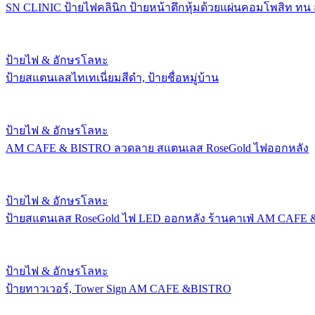
SN CLINIC ป้ายไฟคลินิก ป้ายหน้าตึกหุ้มด้วยแผ่นคอมโพสิท ทน
ป้ายไฟ & อักษรโลหะ
ป้ายสแตนเลสไทเทเนี่ยมสีดำ, ป้ายชื่อหมู่บ้าน
ป้ายไฟ & อักษรโลหะ
AM CAFE & BISTRO ลวดลาย สแตนเลส RoseGold ไฟออกหลัง
ป้ายไฟ & อักษรโลหะ
ป้ายสแตนเลส RoseGold ไฟ LED ออกหลัง ร้านคาเฟ่ AM CAFE
ป้ายไฟ & อักษรโลหะ
ป้ายทาวเวอร์, Tower Sign AM CAFE &BISTRO