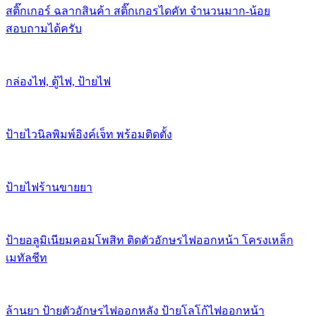
สติ๊กเกอร์ ฉลากสินค้า สติ๊กเกอรไดคัท จำนวนมาก-น้อย
สอบถามได้ครับ
กล่องไฟ, ตู้ไฟ, ป้ายไฟ
ป้ายไวนิลพิมพ์อิงค์เจ็ท พร้อมติดตั้ง
ป้ายไฟร้านขายยา
ป้ายอลูมิเนียมคอมโพสิท ติดตัวอักษรไฟออกหน้า โครงเหล็ก
เมทัลชีท
ล้านยา ป้ายตัวอักษรไฟออกหลัง ป้ายโลโก้ไฟออกหน้า