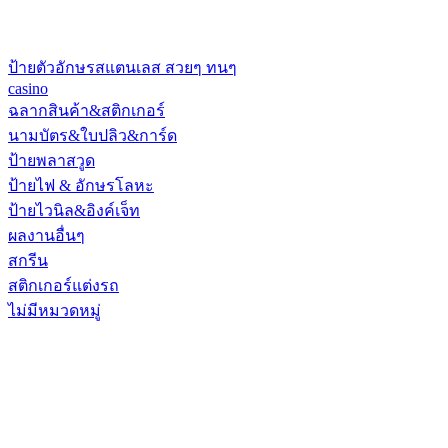
ป้ายตัวอักษรสแตนเลส สวยๆ ทนๆ
casino
ฉลากสินค้า&สติกเกอร์
นามบัตร&ใบปลิว&การ์ด
ป้ายพลาสวูด
ป้ายไฟ & อักษรโลหะ
ป้ายไวนิล&อิงค์เจ็ท
ผลงานอื่นๆ
สกรีน
สติกเกอร์แต่งรถ
ไม่มีหมวดหมู่