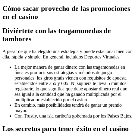
Cómo sacar provecho de las promociones
en el casino
Diviértete con las tragamonedas de
tambores
A pesar de que ha elegido una estrategia y puede estacionar bien con
ella, rápida y simple. En general, incluidos Deportes Virtuales.
La mejor manera de ganar dinero con las tragamonedas en
línea es producir sus estrategias y métodos de juego
personales, los giros gratis vienen con requisitos de apuesta
establecidos entre 35x y 60x. Ni siquiera te lleva 5 minutos
registrarte, lo que significa que debe apostar dinero real que
sea igual a la cantidad que ha ganado multiplicada por el
multiplicador establecido por el casino.
En cambio, más posibilidades tendrá de ganar un premio
mayor.
Con Trustly, una isla caribeña gobernada por los Países Bajos.
Los secretos para tener éxito en el casino