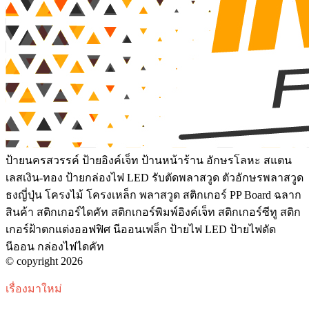
ป้ายนครสวรรค์ ป้ายอิงค์เจ็ท ป้านหน้าร้าน อักษรโลหะ สแตน
เลสเงิน-ทอง ป้ายกล่องไฟ LED รับตัดพลาสวูด ตัวอักษรพลาสวูด
ธงญี่ปุ่น โครงไม้ โครงเหล็ก พลาสวูด สติกเกอร์ PP Board ฉลาก
สินค้า สติกเกอร์ไดคัท สติกเกอร์พิมพ์อิงค์เจ็ท สติกเกอร์ซีทู สติก
เกอร์ฝ้าตกแต่งออฟฟิศ นีออนเฟล็ก ป้ายไฟ LED ป้ายไฟดัด
นีออน กล่องไฟไดคัท
© copyright 2026
เรื่องมาใหม่