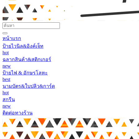
หน้าแรก
ป้ายไวนิล&อิงค์เจ็ท
hot
ฉลากสินค้า&สติกเกอร์
new
ป้ายไฟ & อักษรโลหะ
best
นามบัตร&ใบปลิว&การ์ด
hot
สกรีน
new
ติดต่อทางร้าน