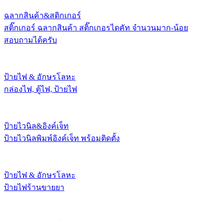
ฉลากสินค้า&สติกเกอร์
สติ๊กเกอร์ ฉลากสินค้า สติ๊กเกอรไดคัท จำนวนมาก-น้อย
สอบถามได้ครับ
ป้ายไฟ & อักษรโลหะ
กล่องไฟ, ตู้ไฟ, ป้ายไฟ
ป้ายไวนิล&อิงค์เจ็ท
ป้ายไวนิลพิมพ์อิงค์เจ็ท พร้อมติดตั้ง
ป้ายไฟ & อักษรโลหะ
ป้ายไฟร้านขายยา