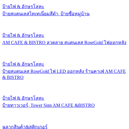
ป้ายไฟ & อักษรโลหะ
ป้ายสแตนเลสไทเทเนี่ยมสีดำ, ป้ายชื่อหมู่บ้าน
ป้ายไฟ & อักษรโลหะ
AM CAFE & BISTRO ลวดลาย สแตนเลส RoseGold ไฟออกหลัง
ป้ายไฟ & อักษรโลหะ
ป้ายสแตนเลส RoseGold ไฟ LED ออกหลัง ร้านคาเฟ่ AM CAFE
& BISTRO
ป้ายไฟ & อักษรโลหะ
ป้ายทาวเวอร์, Tower Sign AM CAFE &BISTRO
ฉลากสินค้า&สติกเกอร์