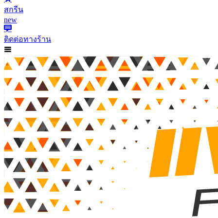
สกรีน
new
ติดต่อทางร้าน