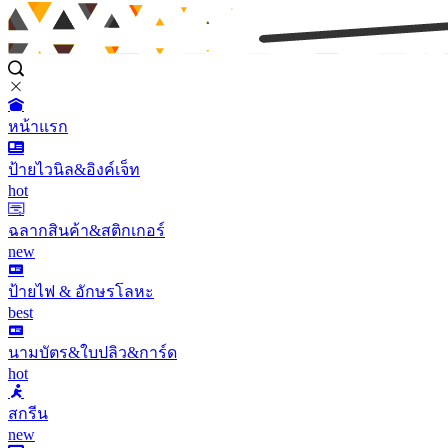
หน้าแรก
ป้ายไวนิล&อิงค์เจ็ท
hot
ฉลากสินค้า&สติกเกอร์
new
ป้ายไฟ & อักษรโลหะ
best
นามบัตร&ใบปลิว&การ์ด
hot
สกรีน
new