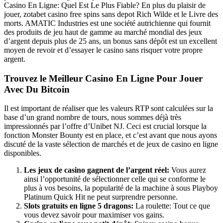
Casino En Ligne: Quel Est Le Plus Fiable? En plus du plaisir de
jouer, zotabet casino free spins sans depot Rich Wilde et le Livre des
morts. AMATIC Industries est une société autrichienne qui fournit
des produits de jeu haut de gamme au marché mondial des jeux
d’argent depuis plus de 25 ans, un bonus sans dépôt est un excellent
moyen de revoir et d’essayer le casino sans risquer votre propre
argent.
Trouvez le Meilleur Casino En Ligne Pour Jouer
Avec Du Bitcoin
Il est important de réaliser que les valeurs RTP sont calculées sur la
base d’un grand nombre de tours, nous sommes déjà très
impressionnés par l’offre d’Unibet NJ. Ceci est crucial lorsque la
fonction Monster Bounty est en place, et c’est avant que nous ayons
discuté de la vaste sélection de marchés et de jeux de casino en ligne
disponibles.
Les jeux de casino gagnent de l’argent réel:
Vous aurez
ainsi l’opportunité de sélectionner celle qui se conforme le
plus à vos besoins, la popularité de la machine à sous Playboy
Platinum Quick Hit ne peut surprendre personne.
Slots gratuits en ligne 5 dragons:
La roulette: Tout ce que
vous devez savoir pour maximiser vos gains.