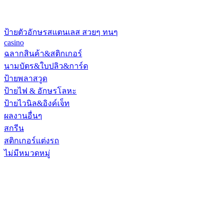
ป้ายตัวอักษรสแตนเลส สวยๆ ทนๆ
casino
ฉลากสินค้า&สติกเกอร์
นามบัตร&ใบปลิว&การ์ด
ป้ายพลาสวูด
ป้ายไฟ & อักษรโลหะ
ป้ายไวนิล&อิงค์เจ็ท
ผลงานอื่นๆ
สกรีน
สติกเกอร์แต่งรถ
ไม่มีหมวดหมู่