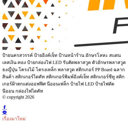
ป้ายนครสวรรค์ ป้ายอิงค์เจ็ท ป้านหน้าร้าน อักษรโลหะ สแตน
เลสเงิน-ทอง ป้ายกล่องไฟ LED รับตัดพลาสวูด ตัวอักษรพลาสวูด
ธงญี่ปุ่น โครงไม้ โครงเหล็ก พลาสวูด สติกเกอร์ PP Board ฉลาก
สินค้า สติกเกอร์ไดคัท สติกเกอร์พิมพ์อิงค์เจ็ท สติกเกอร์ซีทู สติก
เกอร์ฝ้าตกแต่งออฟฟิศ นีออนเฟล็ก ป้ายไฟ LED ป้ายไฟดัด
นีออน กล่องไฟไดคัท
© copyright 2026
เรื่องมาใหม่