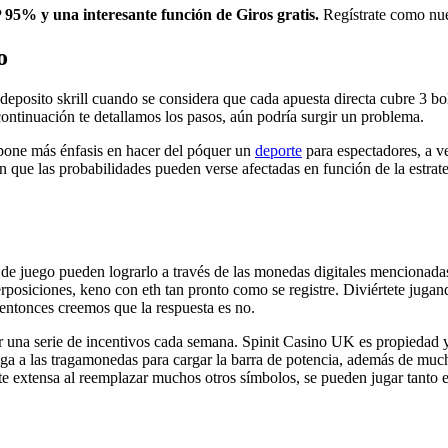
95% y una interesante función de Giros gratis.
Regístrate como nue
o
eposito skrill cuando se considera que cada apuesta directa cubre 3 bo
ontinuación te detallamos los pasos, aún podría surgir un problema.
 pone más énfasis en hacer del póquer un
deporte
para espectadores, a v
en que las probabilidades pueden verse afectadas en función de la estrate
 de juego pueden lograrlo a través de las monedas digitales mencionadas 
osiciones, keno con eth tan pronto como se registre. Diviértete jugando
a, entonces creemos que la respuesta es no.
r una serie de incentivos cada semana. Spinit Casino UK es propiedad y
ga a las tragamonedas para cargar la barra de potencia, además de muc
te extensa al reemplazar muchos otros símbolos, se pueden jugar tanto