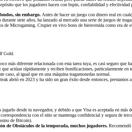
pósito que los jugadores hacen con bspin, confiabilidad y efectividad 
 fondos, sin embargo.
Antes de hacer un juego con dinero real en cualq
urante siete años, ha lanzado al mercado una serie de juegos de tragamo
ulos de Microgaming. Crupier en vivo bono de bienvenida como era de e
lf Gold.
oco más diferente relacionada con esta tarea tuya, es casi seguro que ha
que actúan rápidamente y reciben bonificaciones, particularmente en to
ste caso, al igual que en una máquina tragamonedas normal.
eak abrió en 2023 y ha sido un gran éxito desde entonces, prestamos a
 jugarlo desde tu navegador, y debido a que Visa es aceptada en más 
 correspondencia con el sitio se mantenga confidencial y segura de terce
asino de Bitcoin).
sión de Obstáculos de la temporada, muchos jugadores.
Recomendó ju