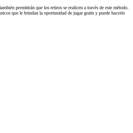
mbién permitirán que los retiros se realicen a través de este método.
únicos que le brindan la oportunidad de jugar gratis y puede hacerlo