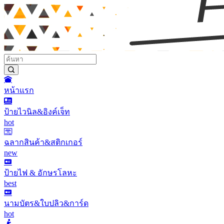
หน้าแรก
ป้ายไวนิล&อิงค์เจ็ท
hot
ฉลากสินค้า&สติกเกอร์
new
ป้ายไฟ & อักษรโลหะ
best
นามบัตร&ใบปลิว&การ์ด
hot