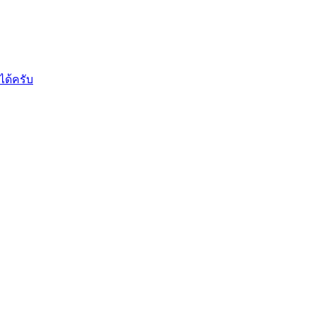
ได้ครับ