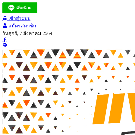
เข้าสู่ระบบ
สมัครสมาชิก
วันศุกร์, 7 สิงหาคม 2569