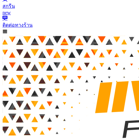
สกรีน
new
ติดต่อทางร้าน