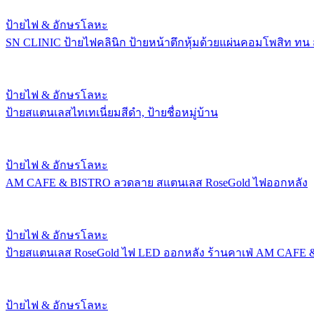
ป้ายไฟ & อักษรโลหะ
SN CLINIC ป้ายไฟคลินิก ป้ายหน้าตึกหุ้มด้วยแผ่นคอมโพสิท ทน
ป้ายไฟ & อักษรโลหะ
ป้ายสแตนเลสไทเทเนี่ยมสีดำ, ป้ายชื่อหมู่บ้าน
ป้ายไฟ & อักษรโลหะ
AM CAFE & BISTRO ลวดลาย สแตนเลส RoseGold ไฟออกหลัง
ป้ายไฟ & อักษรโลหะ
ป้ายสแตนเลส RoseGold ไฟ LED ออกหลัง ร้านคาเฟ่ AM CAFE
ป้ายไฟ & อักษรโลหะ