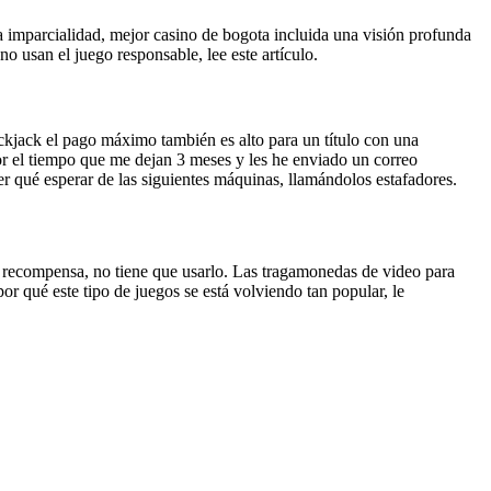
a imparcialidad, mejor casino de bogota incluida una visión profunda
o usan el juego responsable, lee este artículo.
ackjack el pago máximo también es alto para un título con una
por el tiempo que me dejan 3 meses y les he enviado un correo
er qué esperar de las siguientes máquinas, llamándolos estafadores.
 recompensa, no tiene que usarlo. Las tragamonedas de video para
or qué este tipo de juegos se está volviendo tan popular, le