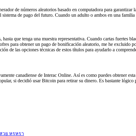
enerador de números aleatorios basado en computadora para garantizar l
l sistema de pago del futuro. Cuando un adulto o ambos en una familia n
, hasta que tenga una muestra representativa. Cuando cartas fuertes bl
s cofres para obtener un pago de bonificación aleatorio, me he excluido 
pción de las opciones técnicas de estos títulos para ayudarlo a comprend
vamente canadiense de Interac Online. Así es como puedes obtener esta
ar, si decidió usar Bitcoin para retirar su dinero. Es bastante lógico p
 สวย หรูหรา