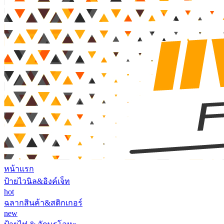
หน้าแรก
ป้ายไวนิล&อิงค์เจ็ท
hot
ฉลากสินค้า&สติกเกอร์
new