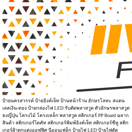
ป้ายนครสวรรค์ ป้ายอิงค์เจ็ท ป้านหน้าร้าน อักษรโลหะ สแตน
เลสเงิน-ทอง ป้ายกล่องไฟ LED รับตัดพลาสวูด ตัวอักษรพลาสวูด
ธงญี่ปุ่น โครงไม้ โครงเหล็ก พลาสวูด สติกเกอร์ PP Board ฉลาก
สินค้า สติกเกอร์ไดคัท สติกเกอร์พิมพ์อิงค์เจ็ท สติกเกอร์ซีทู สติก
เกอร์ฝ้าตกแต่งออฟฟิศ นีออนเฟล็ก ป้ายไฟ LED ป้ายไฟดัด