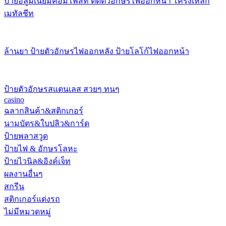
ป้ายอลูมิเนียมคอมโพสิท ติดตัวอักษรไฟออกหน้า โครงเหล็ก
เมทัลชีท
ล้านยา ป้ายตัวอักษรไฟออกหลัง ป้ายโลโก้ไฟออกหน้า
ป้ายตัวอักษรสแตนเลส สวยๆ ทนๆ
casino
ฉลากสินค้า&สติกเกอร์
นามบัตร&ใบปลิว&การ์ด
ป้ายพลาสวูด
ป้ายไฟ & อักษรโลหะ
ป้ายไวนิล&อิงค์เจ็ท
ผลงานอื่นๆ
สกรีน
สติกเกอร์แต่งรถ
ไม่มีหมวดหมู่