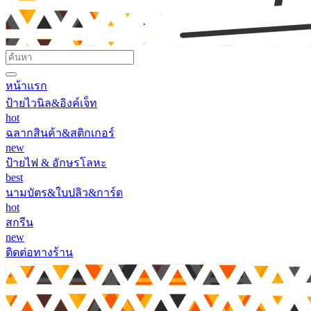
หน้าแรก
ป้ายไวนิล&อิงค์เจ็ท
hot
ฉลากสินค้า&สติกเกอร์
new
ป้ายไฟ & อักษรโลหะ
best
นามบัตร&ใบปลิว&การ์ด
hot
สกรีน
new
ติดต่อทางร้าน