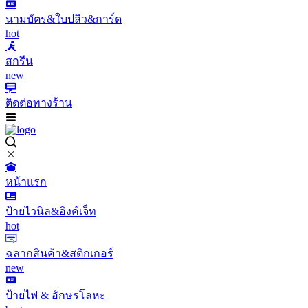
นามบัตร&ใบปลิว&การ์ด
hot
สกรีน
new
ติดต่อทางร้าน
หน้าแรก
ป้ายไวนิล&อิงค์เจ็ท
hot
ฉลากสินค้า&สติกเกอร์
new
ป้ายไฟ & อักษรโลหะ