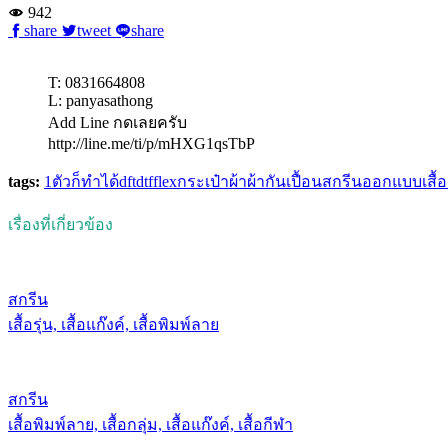
942
share
tweet
share
T: 0831664808
L: panyasathong
Add Line กดเลยครับ
http://line.me/ti/p/mHXG1qsTbP
tags:
1ตัวก็ทำได้
dft
dtf
flex
กระเป๋าผ้า
ผ้ากันเปื้อน
สกรีน
ออกแบบเสื้อ
เรื่องที่เกี่ยวข้อง
สกรีน
เสื้อรุ่น, เสื้อแก๊งค์, เสื้อพิมพ์ลาย
สกรีน
เสื้อพิมพ์ลาย, เสื้อกลุ่ม, เสื้อแก๊งค์, เสื้อกีฬา