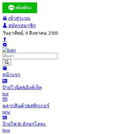
เข้าสู่ระบบ
สมัครสมาชิก
วันอาทิตย์, 9 สิงหาคม 2569
หน้าแรก
ป้ายไวนิล&อิงค์เจ็ท
hot
ฉลากสินค้า&สติกเกอร์
new
ป้ายไฟ & อักษรโลหะ
best