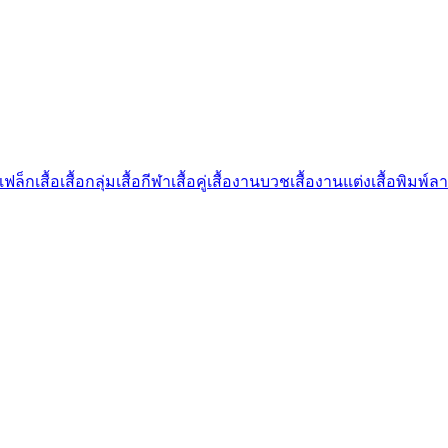
เฟล็ก
เสื้อ
เสื้อกลุ่ม
เสื้อกีฬา
เสื้อคู่
เสื้องานบวช
เสื้องานแต่ง
เสื้อพิมพ์ล