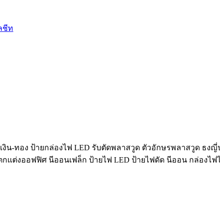
ลชีท
งิน-ทอง ป้ายกล่องไฟ LED รับตัดพลาสวูด ตัวอักษรพลาสวูด ธงญี่ป
์ฝ้าตกแต่งออฟฟิศ นีออนเฟล็ก ป้ายไฟ LED ป้ายไฟดัด นีออน กล่องไฟ