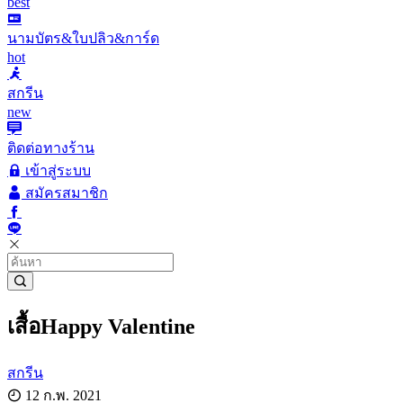
best
นามบัตร&ใบปลิว&การ์ด
hot
สกรีน
new
ติดต่อทางร้าน
เข้าสู่ระบบ
สมัครสมาชิก
เสื้อHappy Valentine
สกรีน
12 ก.พ. 2021